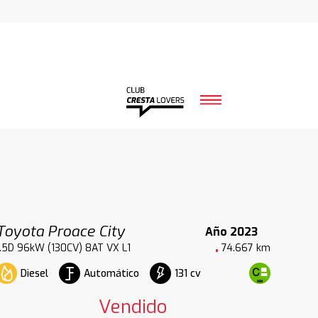
Toyota Proace City
Año 2023
1.5D 96kW (130CV) 8AT VX L1
74.667 km
Diesel
Automático
131 cv
Vendido