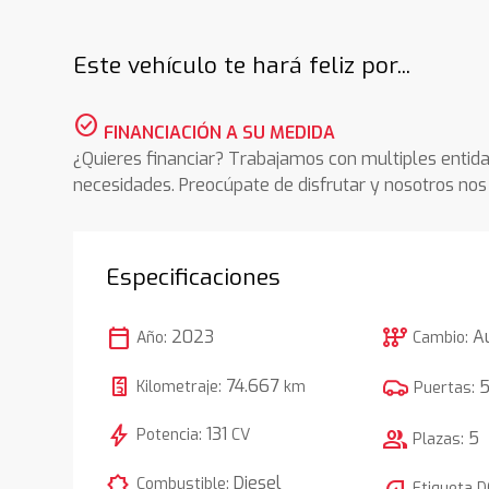
Este vehículo te hará feliz por...
check_circle
FINANCIACIÓN A SU MEDIDA
¿Quieres financiar? Trabajamos con multiples entida
necesidades. Preocúpate de disfrutar y nosotros n
Especificaciones
calendar_today
auto_transmission
2023
A
Año:
Cambio:
74.667
Kilometraje:
km
Puertas:
bolt
131
Potencia:
CV
group
5
Plazas:
comic_bubble
Diesel
Combustible:
Etiqueta 