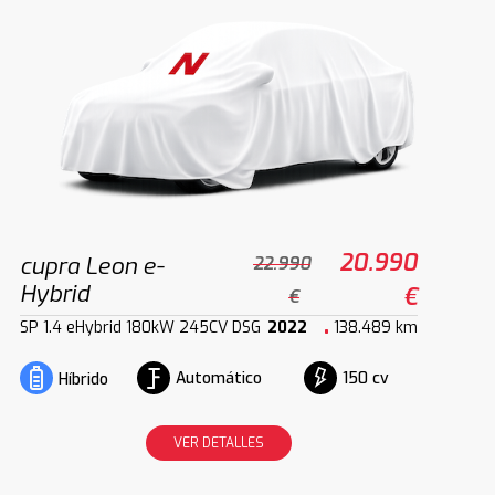
20.990
cupra Leon e-
22.990
Hybrid
€
€
SP 1.4 eHybrid 180kW 245CV DSG
2022
138.489 km
Automático
150 cv
Híbrido
VER DETALLES