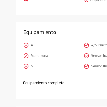
nest_eco_leaf
Equipamiento
check_circle
check_circle
A.C
4/5 Puer
check_circle
check_circle
Mono-zona
Sensor lu
check_circle
check_circle
5
Sensor llu
Equipamiento completo