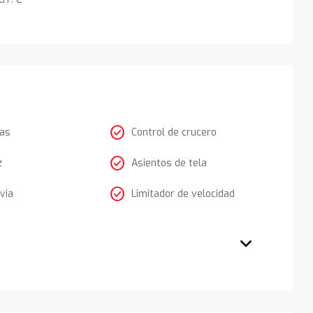
check_circle
tas
Control de crucero
check_circle
z
Asientos de tela
check_circle
via
Limitador de velocidad