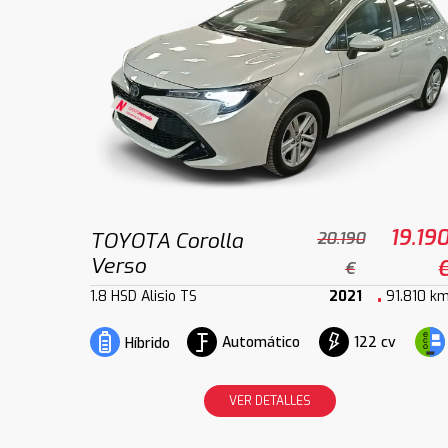
19.19
TOYOTA Corolla
20.190
Verso
€
1.8 HSD Alisio TS
2021
91.810 k
Automático
122 cv
Híbrido
VER DETALLES