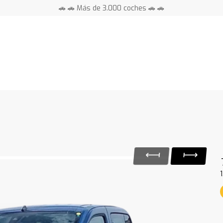
🚗 🚗 Más de 3.000 coches 🚗 🚗
📍 Centros en toda España ⭐