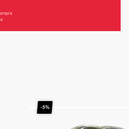
 compra
da
-5%