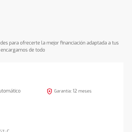
des para ofrecerte la mejor financiación adaptada a tus
os encargamos de todo
local_police
utomático
12
Garantía:
meses
5
C
DGT: