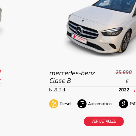
0
mercedes-benz
25.890
Clase B
€
€
m
B 200 d
2022
Diesel
Automático
150
VER DETALLES