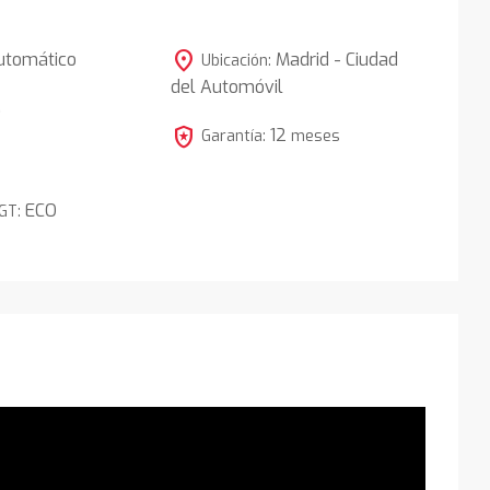
location_on
utomático
Madrid - Ciudad
Ubicación:
del Automóvil
5
local_police
12
Garantía:
meses
ECO
DGT: