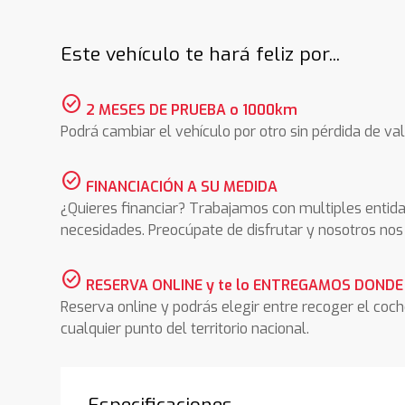
Este vehículo te hará feliz por...
check_circle
2 MESES DE PRUEBA o 1000km
Podrá cambiar el vehículo por otro sin pérdida de val
check_circle
FINANCIACIÓN A SU MEDIDA
¿Quieres financiar? Trabajamos con multiples entida
necesidades. Preocúpate de disfrutar y nosotros n
check_circle
RESERVA ONLINE y te lo ENTREGAMOS DONDE
Reserva online y podrás elegir entre recoger el coc
cualquier punto del territorio nacional.
Especificaciones