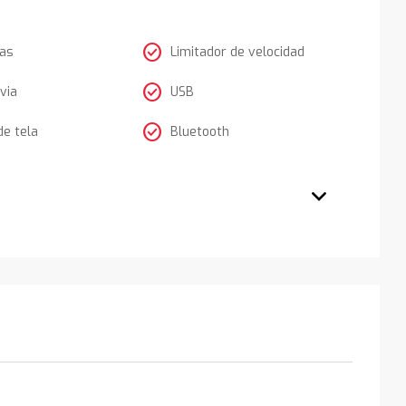
check_circle
tas
Limitador de velocidad
check_circle
via
USB
check_circle
de tela
Bluetooth