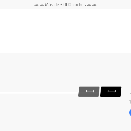
🚗 🚗 Más de 3.000 coches 🚗 🚗
📍 Centros en toda España ⭐