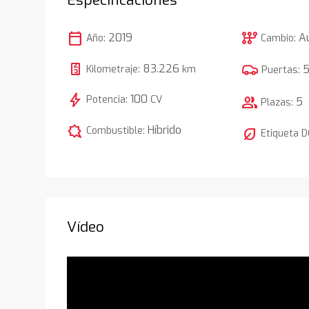
calendar_today
auto_transmission
2019
A
Año:
Cambio:
83.226
Kilometraje:
km
Puertas:
bolt
100
Potencia:
CV
group
5
Plazas:
comic_bubble
Híbrido
Combustible:
nest_eco_leaf
Etiqueta 
Vídeo