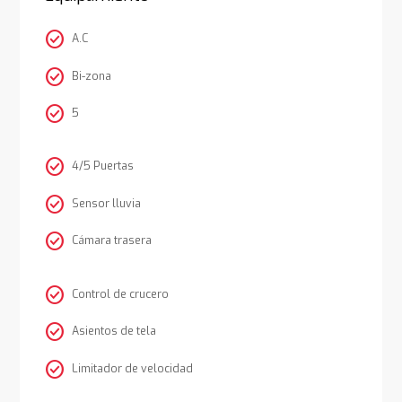
check_circle
A.C
check_circle
Bi-zona
check_circle
5
check_circle
4/5 Puertas
check_circle
Sensor lluvia
check_circle
Cámara trasera
check_circle
Control de crucero
check_circle
Asientos de tela
check_circle
Limitador de velocidad