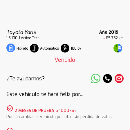
Toyota Yaris
Año 2019
1.5 100H Active Tech
85.752 km
Automático
100 cv
Híbrido
Vendido
¿Te ayudamos?
Este vehículo te hará feliz por...
check_circle
2 MESES DE PRUEBA o 1000km
Podrá cambiar el vehículo por otro sin pérdida de valor.