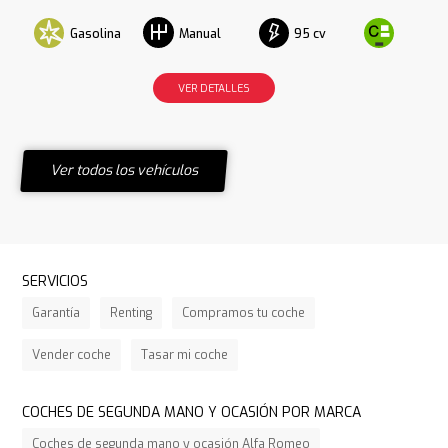
Gasolina
95 cv
Manual
VER DETALLES
Ver todos los vehículos
SERVICIOS
Garantía
Renting
Compramos tu coche
Vender coche
Tasar mi coche
COCHES DE SEGUNDA MANO Y OCASIÓN POR MARCA
Coches de segunda mano y ocasión Alfa Romeo