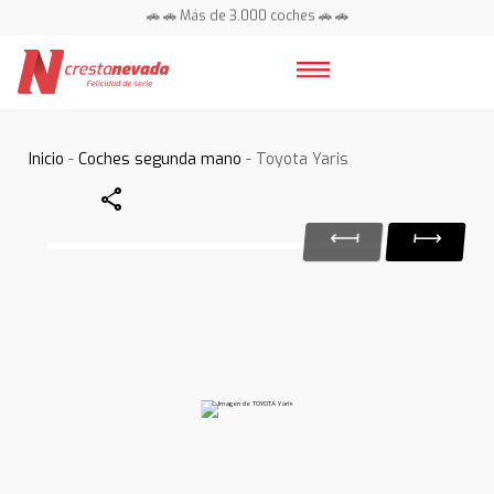
🚗 🚗 Más de 3.000 coches 🚗 🚗
📍 Centros en toda España ⭐
Inicio
-
Coches segunda mano
- Toyota Yaris
Share