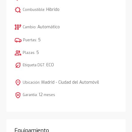
comic_bubble
Híbrido
Combustible:
auto_transmission
Automático
Cambio:
5
Puertas:
group
5
Plazas:
nest_eco_leaf
ECO
Etiqueta DGT:
location_on
Madrid - Ciudad del Automóvil
Ubicación:
local_police
12
Garantía:
meses
Equipamiento