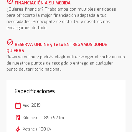
check_circle
FINANCIACIÓN A SU MEDIDA
¿Quieres financiar? Trabajamos con multiples entidades
para ofrecerte la mejor financiación adaptada a tus
necesidades. Preocúpate de disfrutar y nosotros nos
encargamos de todo
check_circle
RESERVA ONLINE y te lo ENTREGAMOS DONDE
QUIERAS
Reserva online y podrás elegir entre recoger el coche en uno
de nuestros puntos de recogida o entrega en cualquier
punto del territorio nacional.
Especificaciones
calendar_today
2019
Año:
85.752
Kilometraje:
km
bolt
100
Potencia:
CV