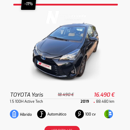
-11%
TOYOTA Yaris
16.490 €
18.490 €
1.5 100H Active Tech
2019
88.480 km
Automático
100 cv
Híbrido