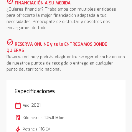
check_circle
FINANCIACIÓN A SU MEDIDA
¿Quieres financiar? Trabajamos con multiples entidades
para ofrecerte la mejor financiación adaptada a tus
necesidades. Preocúpate de disfrutar y nosotros nos
encargamos de todo
check_circle
RESERVA ONLINE y te lo ENTREGAMOS DONDE
QUIERAS
Reserva online y podrás elegir entre recoger el coche en uno
de nuestros puntos de recogida o entrega en cualquier
punto del territorio nacional.
Especificaciones
calendar_today
2021
Año:
106.108
Kilometraje:
km
bolt
116
Potencia:
CV