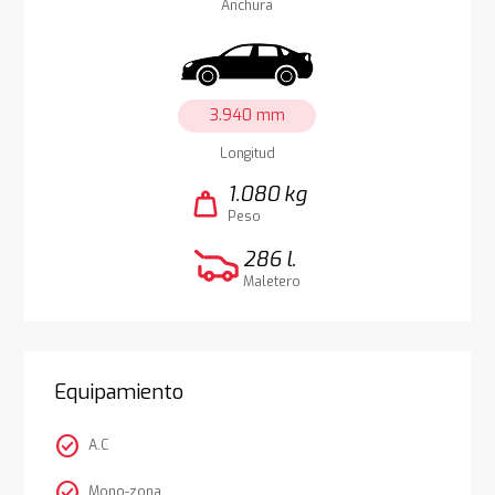
Anchura
3.940 mm
Longitud
1.080 kg
weight
Peso
286 l.
Maletero
Equipamiento
check_circle
A.C
check_circle
Mono-zona