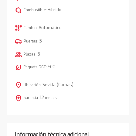
comic_bubble
Híbrido
Combustible:
auto_transmission
Automático
Cambio:
5
Puertas:
group
5
Plazas:
nest_eco_leaf
ECO
Etiqueta DGT:
location_on
Sevilla (Camas)
Ubicación:
local_police
12
Garantía:
meses
Información técnica adicional