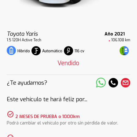
Toyota Yaris
Año 2021
1.5 120H Active Tech
106.108 km
Automático
116 cv
Híbrido
Vendido
¿Te ayudamos?
Este vehículo te hará feliz por...
check_circle
2 MESES DE PRUEBA o 1000km
Podrá cambiar el vehículo por otro sin pérdida de valor.