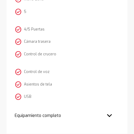
check_circle
5
check_circle
4/5 Puertas
check_circle
Cámara trasera
check_circle
Control de crucero
check_circle
Control de voz
check_circle
Asientos de tela
check_circle
USB
Equipamiento completo