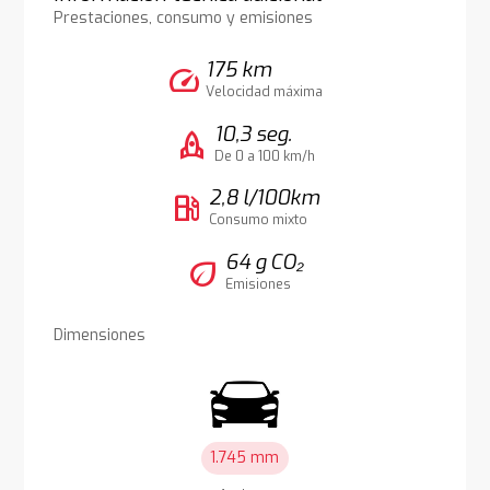
Prestaciones, consumo y emisiones
175 km
speed
Velocidad máxima
10,3 seg.
rocket
De 0 a 100 km/h
2,8 l/100km
local_gas_station
Consumo mixto
64 g CO₂
eco
Emisiones
Dimensiones
1.745 mm