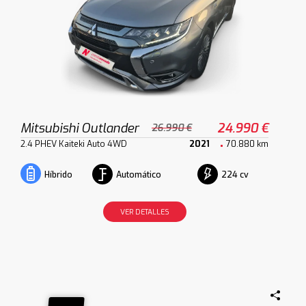
Mitsubishi Outlander
24.990 €
26.990 €
2.4 PHEV Kaiteki Auto 4WD
2021
70.880 km
Automático
224 cv
Híbrido
VER DETALLES