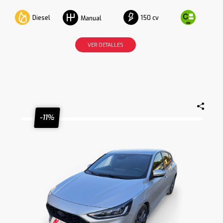
Diesel
150 cv
Manual
VER DETALLES
-11%