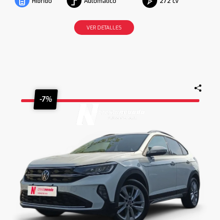
Automático
272 cv
Híbrido
VER DETALLES
-7%