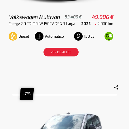
Volkswagen Multivan
49.906 €
53.400 €
Energy 2.0 TDI 110kW 150CV DSG B.Larga
2026
2.000 km
Diesel
Automático
150 cv
VER DETALLES
-7%