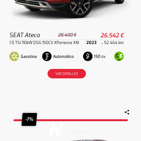
SEAT Ateca
26.542 €
28.400 €
1.5 TSI 110kW DSG 150CV XPerience XM
2023
52.464 km
Gasolina
Automático
150 cv
VER DETALLES
-7%