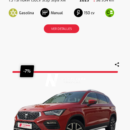
1.5 TSI 110kW 150CV StSp Style XM
2023
36.954 km
Gasolina
150 cv
Manual
VER DETALLES
-7%