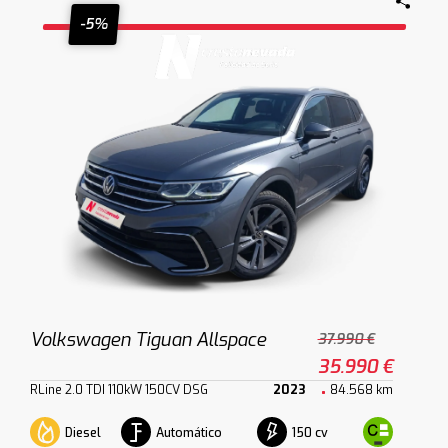
-5%
Volkswagen Tiguan Allspace
37.990 €
35.990 €
RLine 2.0 TDI 110kW 150CV DSG
2023
84.568 km
Diesel
Automático
150 cv