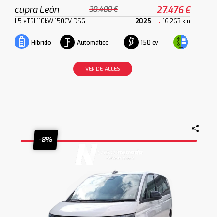
cupra León
27.476 €
30.400 €
1.5 eTSI 110kW 150CV DSG
2025
16.263 km
Automático
150 cv
Híbrido
VER DETALLES
-8%