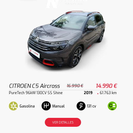
CITROEN C5 Aircross
14.990 €
16.990 €
PureTech 96kW 130CV SS Shine
2019
61.763 km
Gasolina
131 cv
Manual
VER DETALLES