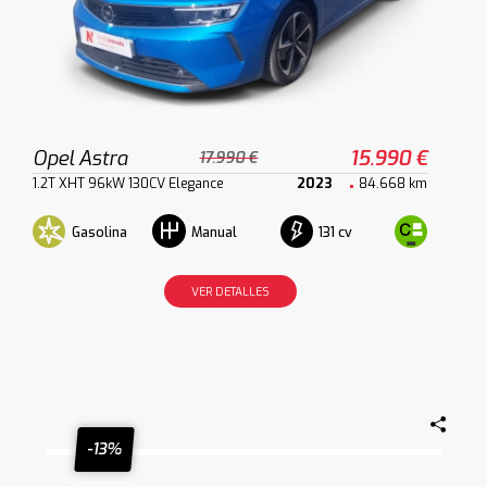
Opel Astra
15.990 €
17.990 €
1.2T XHT 96kW 130CV Elegance
2023
84.668 km
Gasolina
131 cv
Manual
VER DETALLES
-13%