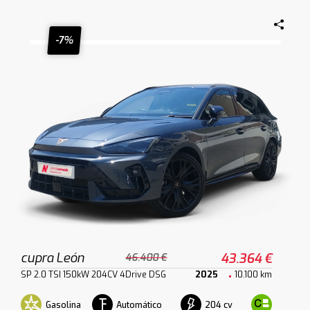
-7%
cupra León
43.364 €
46.400 €
SP 2.0 TSI 150kW 204CV 4Drive DSG
2025
10.100 km
Gasolina
Automático
204 cv