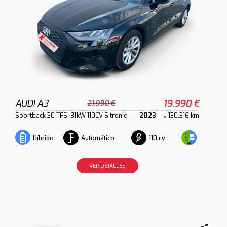
AUDI A3
19.990 €
21.990 €
Sportback 30 TFSI 81kW 110CV S tronic
2023
130.316 km
Automático
110 cv
Híbrido
VER DETALLES