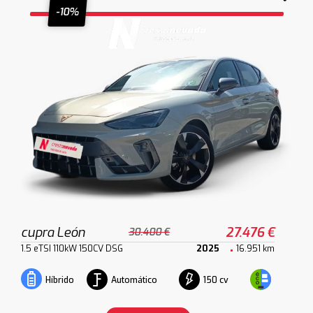
-10%
cupra León
27.476 €
30.400 €
1.5 eTSI 110kW 150CV DSG
2025
16.951 km
Automático
150 cv
Híbrido