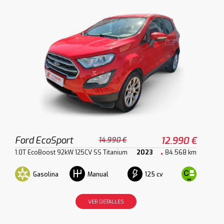
Ford EcoSport
12.990 €
14.990 €
1.0T EcoBoost 92kW 125CV SS Titanium
2023
84.568 km
Gasolina
125 cv
Manual
VER DETALLES