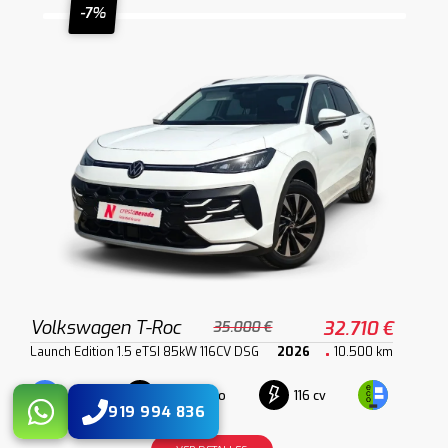
-7%
Volkswagen T-Roc
32.710 €
35.000 €
Launch Edition 1.5 eTSI 85kW 116CV DSG
2026
10.500 km
Automático
116 cv
Híbrido
919 994 836