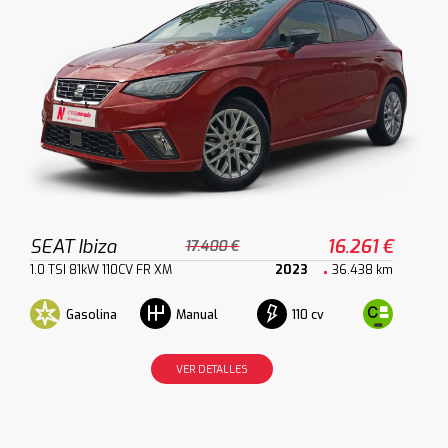
SEAT Ibiza
16.261 €
17.400 €
1.0 TSI 81kW 110CV FR XM
2023
36.438 km
Gasolina
110 cv
Manual
VER DETALLES