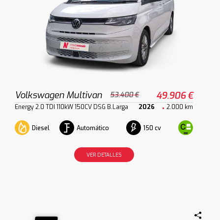
Volkswagen Multivan
49.906 €
53.400 €
Energy 2.0 TDI 110kW 150CV DSG B.Larga
2026
2.000 km
Diesel
Automático
150 cv
VER DETALLES