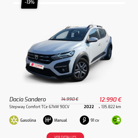
-13%
Dacia Sandero
12.990 €
14.990 €
Stepway Comfort TCe 67kW 90CV
2022
135.822 km
Gasolina
91 cv
Manual
VER DETALLES