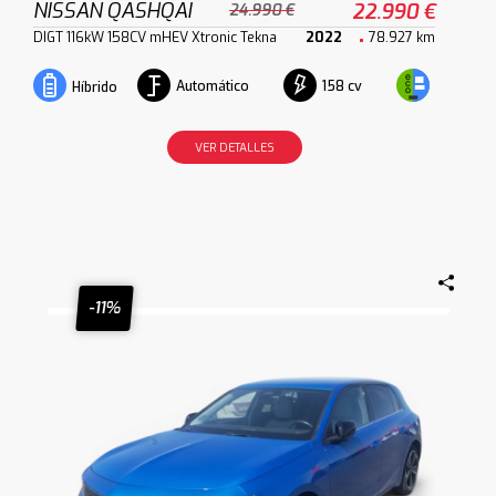
NISSAN QASHQAI
22.990 €
24.990 €
DIGT 116kW 158CV mHEV Xtronic Tekna
2022
78.927 km
Automático
158 cv
Híbrido
VER DETALLES
-11%