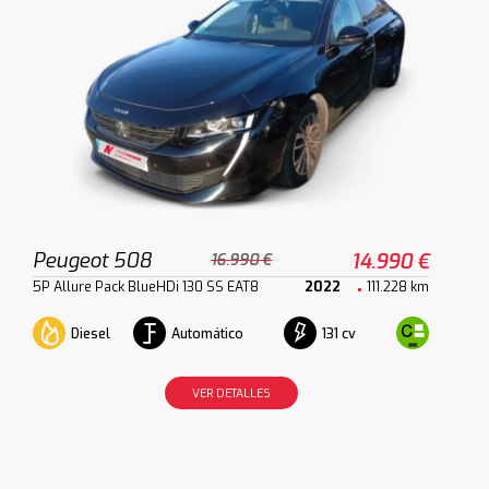
Peugeot 508
14.990 €
16.990 €
5P Allure Pack BlueHDi 130 SS EAT8
2022
111.228 km
Diesel
Automático
131 cv
VER DETALLES