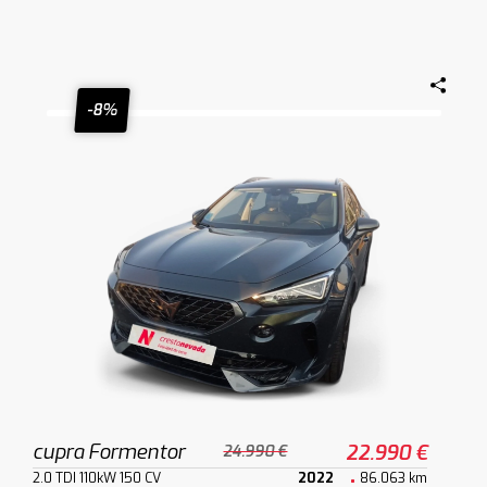
-8%
cupra Formentor
22.990 €
24.990 €
2.0 TDI 110kW 150 CV
2022
86.063 km