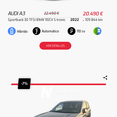
AUDI A3
20.490 €
22.490 €
Sportback 30 TFSI 81kW 110CV S tronic
2022
109.844 km
Automático
110 cv
Híbrido
VER DETALLES
-7%