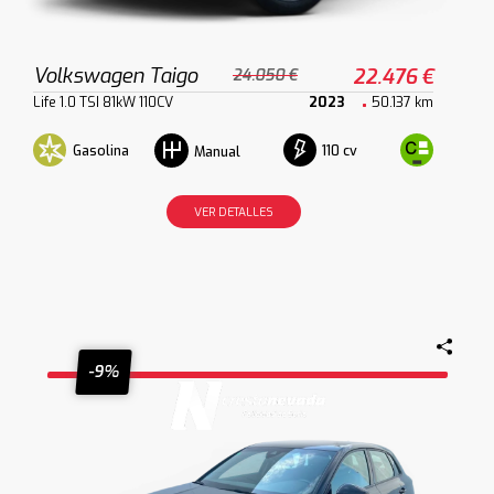
Volkswagen Taigo
22.476 €
24.050 €
Life 1.0 TSI 81kW 110CV
2023
50.137 km
Gasolina
110 cv
Manual
VER DETALLES
-9%