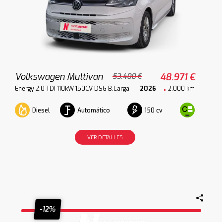
Volkswagen Multivan
48.971 €
53.400 €
Energy 2.0 TDI 110kW 150CV DSG B.Larga
2026
2.000 km
Diesel
Automático
150 cv
VER DETALLES
-12%