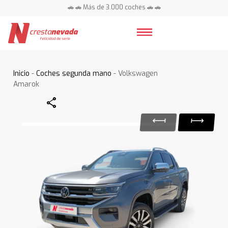
🚗 🚗 Más de 3.000 coches 🚗 🚗
📍 Centros en toda España ⭐
Inicio
-
Coches segunda mano
- Volkswagen
Amarok
Share