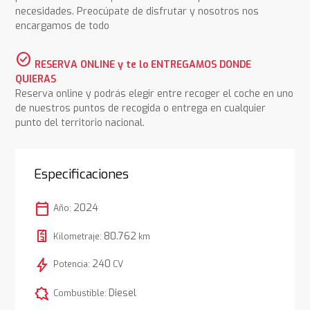
necesidades. Preocúpate de disfrutar y nosotros nos
encargamos de todo
check_circle
RESERVA ONLINE y te lo ENTREGAMOS DONDE
QUIERAS
Reserva online y podrás elegir entre recoger el coche en uno
de nuestros puntos de recogida o entrega en cualquier
punto del territorio nacional.
Especificaciones
calendar_today
2024
Año:
80.762
Kilometraje:
km
bolt
240
Potencia:
CV
comic_bubble
Diesel
Combustible: