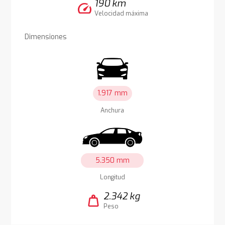
190 km
speed
Velocidad máxima
Dimensiones
1.917 mm
Anchura
5.350 mm
Longitud
2.342 kg
weight
Peso