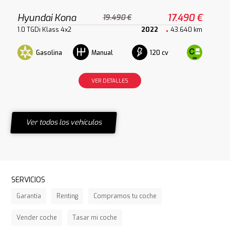
Hyundai Kona
17.490 €
19.490 €
1.0 TGDi Klass 4x2
2022
43.640 km
Gasolina
120 cv
Manual
VER DETALLES
Ver todos los vehículos
SERVICIOS
Garantía
Renting
Compramos tu coche
Vender coche
Tasar mi coche