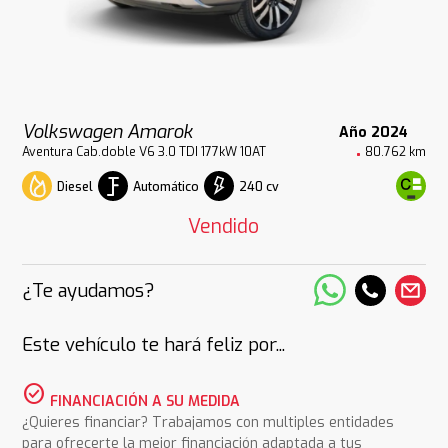
Volkswagen Amarok
Año 2024
Aventura Cab.doble V6 3.0 TDI 177kW 10AT
80.762 km
Diesel
Automático
240 cv
Vendido
¿Te ayudamos?
Este vehículo te hará feliz por...
check_circle
FINANCIACIÓN A SU MEDIDA
¿Quieres financiar? Trabajamos con multiples entidades
para ofrecerte la mejor financiación adaptada a tus