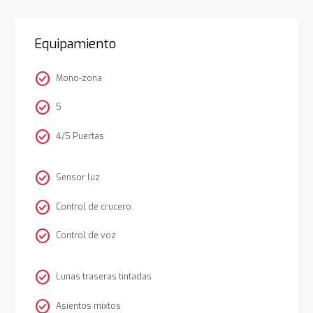
Equipamiento
check_circle
Mono-zona
check_circle
5
check_circle
4/5 Puertas
check_circle
Sensor luz
check_circle
Control de crucero
check_circle
Control de voz
check_circle
Lunas traseras tintadas
check_circle
Asientos mixtos