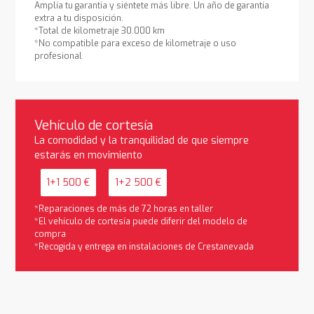
Amplía tu garantía y siéntete más libre. Un año de garantía
extra a tu disposición.
*Total de kilometraje 30.000 km
*No compatible para exceso de kilometraje o uso
profesional
Vehículo de cortesía
La comodidad y la tranquilidad de que siempre
estarás en movimiento
1+1 500 €
1+2 500 €
*Reparaciones de más de 72 horas en taller
*El vehículo de cortesía puede diferir del modelo de
compra
*Recogida y entrega en instalaciones de Crestanevada