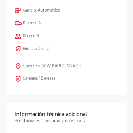
auto_transmission
Automático
Cambio:
4
Puertas:
group
5
Plazas:
nest_eco_leaf
C
Etiqueta DGT:
location_on
NEW BARCELONA CH
Ubicación:
local_police
12
Garantía:
meses
Información técnica adicional
Prestaciones, consumo y emisiones