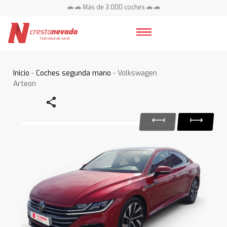
🚗 🚗 Más de 3.000 coches 🚗 🚗
📍 Centros en toda España ⭐
Inicio
-
Coches segunda mano
- Volkswagen
Arteon
Share