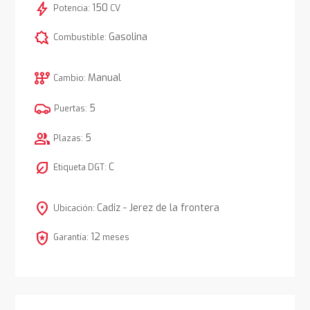
bolt
150
Potencia:
CV
comic_bubble
Gasolina
Combustible:
auto_transmission
Manual
Cambio:
5
Puertas:
group
5
Plazas:
nest_eco_leaf
C
Etiqueta DGT:
location_on
Cadiz - Jerez de la frontera
Ubicación:
local_police
12
Garantía:
meses