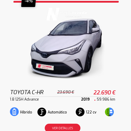
-4%
TOYOTA C-HR
22.690 €
23.690 €
1.8 125H Advance
2019
59.986 km
Automático
122 cv
Híbrido
VER DETALLES