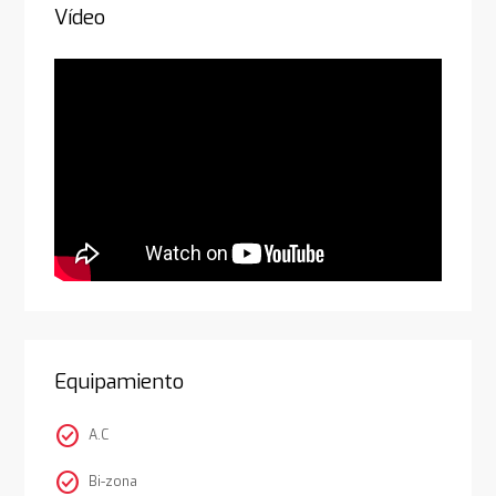
Vídeo
Equipamiento
check_circle
A.C
check_circle
Bi-zona