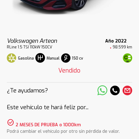
Volkswagen Arteon
Año 2022
RLine 1.5 TSI 110kW 150CV
98.599 km
Gasolina
150 cv
Manual
Vendido
¿Te ayudamos?
Este vehículo te hará feliz por...
check_circle
2 MESES DE PRUEBA o 1000km
Podrá cambiar el vehículo por otro sin pérdida de valor.