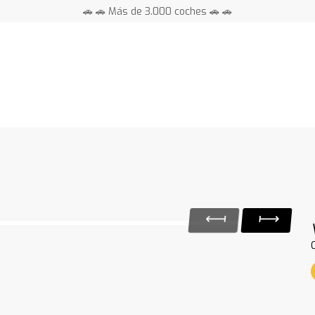
🚗 🚗 Más de 3.000 coches 🚗 🚗
📍 Centros en toda España ⭐
y