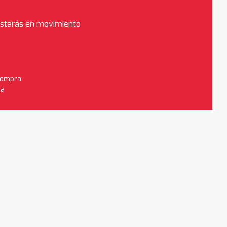
estarás en movimiento
 compra
da