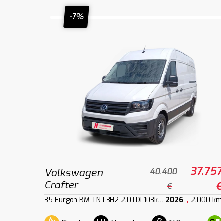
-7%
37.75
Volkswagen
40.400
Crafter
€
35 Furgon BM TN L3H2 2.0TDI 103kW140CV
2026
2.000 k