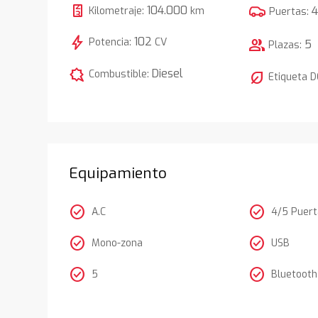
104.000
Kilometraje:
km
Puertas:
bolt
102
Potencia:
CV
group
5
Plazas:
comic_bubble
Diesel
Combustible:
nest_eco_leaf
Etiqueta 
Equipamiento
check_circle
check_circle
A.C
4/5 Puer
check_circle
check_circle
Mono-zona
USB
check_circle
check_circle
5
Bluetooth