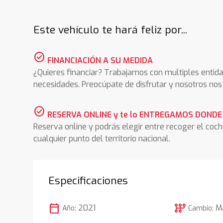
Este vehículo te hará feliz por...
check_circle
FINANCIACIÓN A SU MEDIDA
¿Quieres financiar? Trabajamos con multiples entida
necesidades. Preocúpate de disfrutar y nosotros n
check_circle
RESERVA ONLINE y te lo ENTREGAMOS DONDE
Reserva online y podrás elegir entre recoger el coc
cualquier punto del territorio nacional.
Especificaciones
calendar_today
auto_transmission
2021
M
Año:
Cambio: