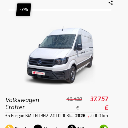
-7%
37.757
Volkswagen
40.400
Crafter
€
€
35 Furgon BM TN L3H2 2.0TDI 103kW140CV
2026
2.000 km