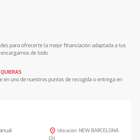
des para ofrecerte la mejor financiación adaptada a tus
os encargamos de todo
 QUIERAS
he en uno de nuestros puntos de recogida o entrega en
location_on
anual
NEW BARCELONA
Ubicación:
CH