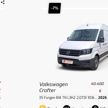
-7%
7
Volkswagen
40.400
Crafter
€
€
m
35 Furgon BM TN L3H2 2.0TDI 103kW140CV
2026