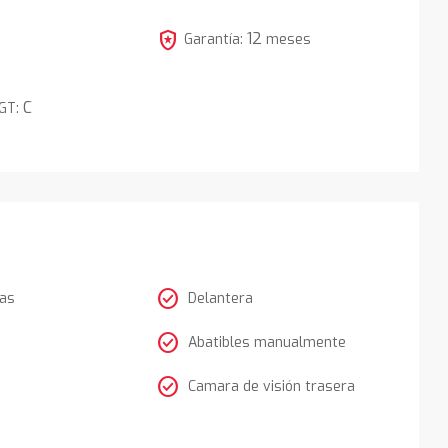
4
local_police
12
Garantía:
meses
C
DGT:
check_circle
tas
Delantera
check_circle
Abatibles manualmente
check_circle
Camara de visión trasera