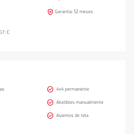
5
local_police
12
Garantía:
meses
C
DGT:
check_circle
tas
4x4 permanente
check_circle
Abatibles manualmente
check_circle
Asientos de tela