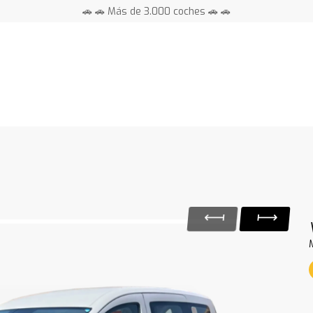
🚗 🚗 Más de 3.000 coches 🚗 🚗
📍 Centros en toda España ⭐
y