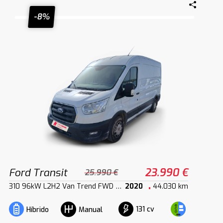
-8%
Ford Transit
23.990 €
25.990 €
310 96kW L2H2 Van Trend FWD MHEV
2020
44.030 km
131 cv
Híbrido
Manual