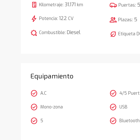
31.171
Kilometraje:
km
Puertas:
bolt
122
Potencia:
CV
group
5
Plazas:
comic_bubble
Diesel
Combustible:
nest_eco_leaf
Etiqueta 
Equipamiento
check_circle
check_circle
A.C
4/5 Puer
check_circle
check_circle
Mono-zona
USB
check_circle
check_circle
5
Bluetooth