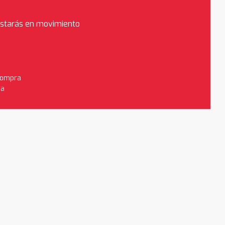
estarás en movimiento
 compra
da