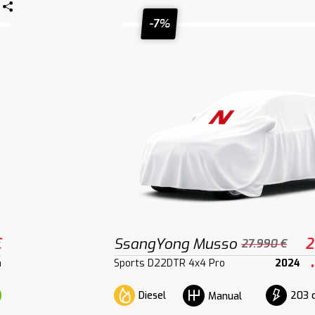
-7%
€
SsangYong Musso
2
27.990 €
m
Sports D22DTR 4x4 Pro
2024
Diesel
203 
Manual