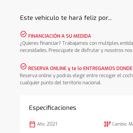
Este vehículo te hará feliz por...
check_circle
FINANCIACIÓN A SU MEDIDA
¿Quieres financiar? Trabajamos con multiples entida
necesidades. Preocúpate de disfrutar y nosotros n
check_circle
RESERVA ONLINE y te lo ENTREGAMOS DONDE
Reserva online y podrás elegir entre recoger el coc
cualquier punto del territorio nacional.
Especificaciones
calendar_today
auto_transmission
2021
M
Año:
Cambio: