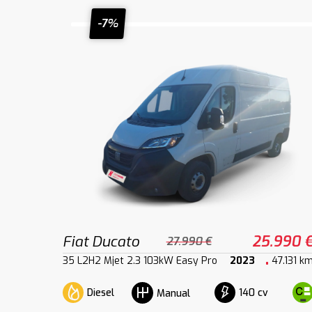
-7%
Fiat Ducato
25.990 
27.990 €
35 L2H2 Mjet 2.3 103kW Easy Pro
2023
47.131 k
Diesel
140 cv
Manual