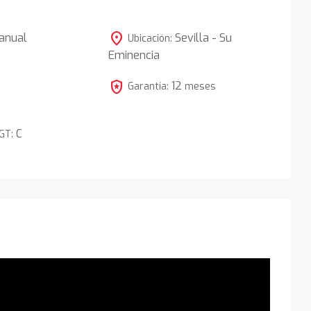
location_on
anual
Sevilla - Su
Ubicación:
Eminencia
5
local_police
12
Garantía:
meses
C
DGT: