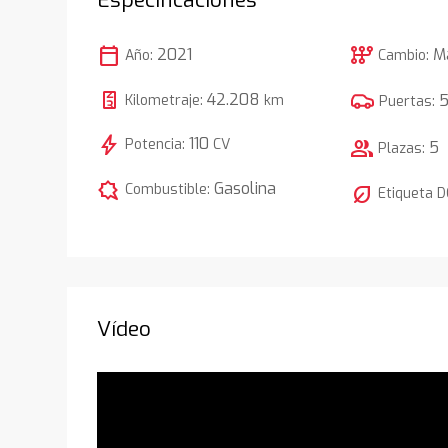
calendar_today
auto_transmission
2021
M
Año:
Cambio:
42.208
Kilometraje:
km
Puertas:
bolt
110
Potencia:
CV
group
5
Plazas:
comic_bubble
Gasolina
Combustible:
nest_eco_leaf
Etiqueta 
Vídeo