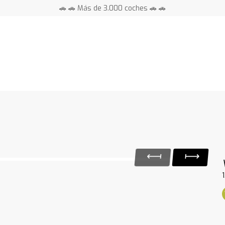
🚗 🚗 Más de 3.000 coches 🚗 🚗
📍 Centros en toda España ⭐