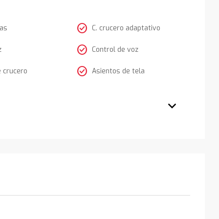
check_circle
tas
C. crucero adaptativo
check_circle
z
Control de voz
check_circle
e crucero
Asientos de tela