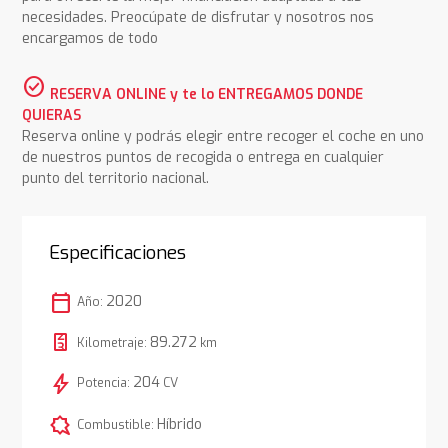
necesidades. Preocúpate de disfrutar y nosotros nos
encargamos de todo
check_circle
RESERVA ONLINE y te lo ENTREGAMOS DONDE
QUIERAS
Reserva online y podrás elegir entre recoger el coche en uno
de nuestros puntos de recogida o entrega en cualquier
punto del territorio nacional.
Especificaciones
calendar_today
2020
Año:
89.272
Kilometraje:
km
bolt
204
Potencia:
CV
comic_bubble
Híbrido
Combustible: