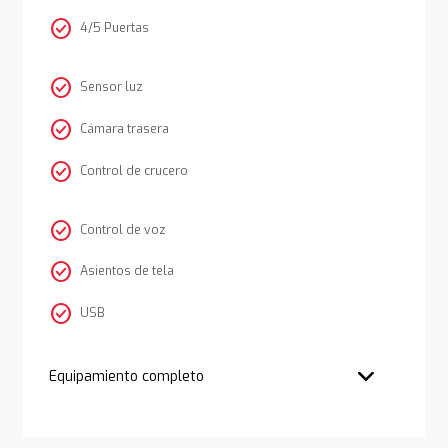
check_circle
4/5 Puertas
check_circle
Sensor luz
check_circle
Cámara trasera
check_circle
Control de crucero
check_circle
Control de voz
check_circle
Asientos de tela
check_circle
USB
Equipamiento completo