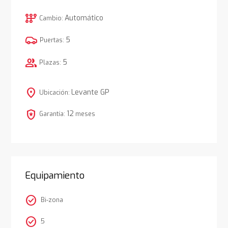
auto_transmission
Automático
Cambio:
5
Puertas:
group
5
Plazas:
location_on
Levante GP
Ubicación:
local_police
12
Garantía:
meses
Equipamiento
check_circle
Bi-zona
check_circle
5