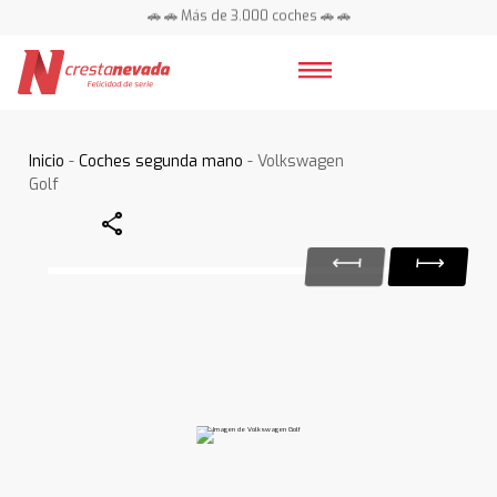
🚗 🚗 Más de 3.000 coches 🚗 🚗
📍 Centros en toda España ⭐
Inicio
-
Coches segunda mano
- Volkswagen
Golf
Share