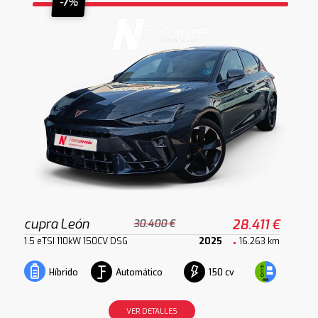
-7%
cupra León
28.411 €
30.400 €
1.5 eTSI 110kW 150CV DSG
2025
16.263 km
Automático
150 cv
Híbrido
VER DETALLES