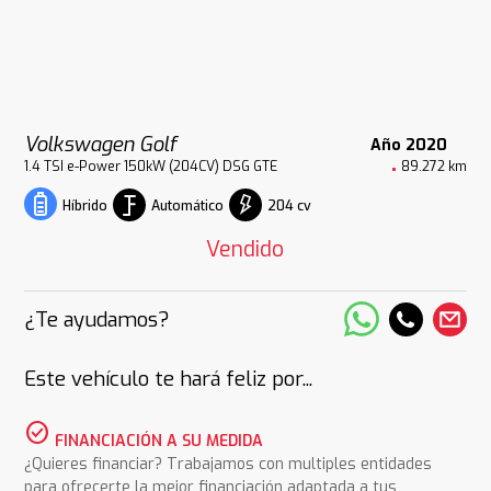
Volkswagen Golf
Año 2020
1.4 TSI e-Power 150kW (204CV) DSG GTE
89.272 km
Automático
204 cv
Híbrido
Vendido
¿Te ayudamos?
Este vehículo te hará feliz por...
check_circle
FINANCIACIÓN A SU MEDIDA
¿Quieres financiar? Trabajamos con multiples entidades
para ofrecerte la mejor financiación adaptada a tus