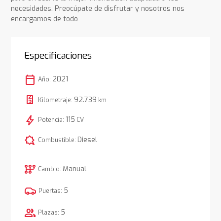
necesidades. Preocúpate de disfrutar y nosotros nos
encargamos de todo
Especificaciones
calendar_today
2021
Año:
92.739
Kilometraje:
km
bolt
115
Potencia:
CV
comic_bubble
Diesel
Combustible:
auto_transmission
Manual
Cambio:
5
Puertas:
group
5
Plazas: