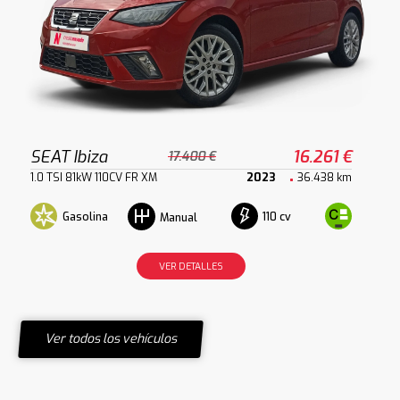
SEAT Ibiza
16.261 €
17.400 €
1.0 TSI 81kW 110CV FR XM
2023
36.438 km
Gasolina
110 cv
Manual
VER DETALLES
Ver todos los vehículos