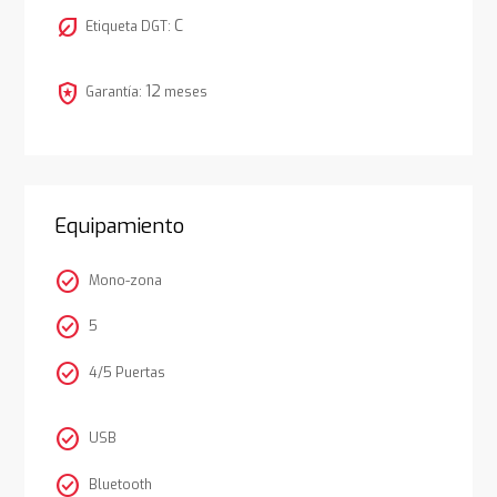
nest_eco_leaf
C
Etiqueta DGT:
local_police
12
Garantía:
meses
Equipamiento
check_circle
Mono-zona
check_circle
5
check_circle
4/5 Puertas
check_circle
USB
check_circle
Bluetooth