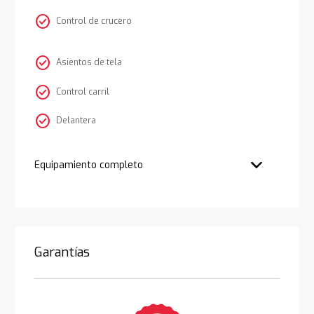
check_circle
Control de crucero
check_circle
Asientos de tela
check_circle
Control carril
check_circle
Delantera
Equipamiento completo
Garantías