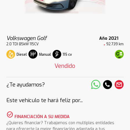
Volkswagen Golf
Año 2021
2.0 TDI 85kW 115CV
92.739 km
Diesel
115 cv
Manual
Vendido
¿Te ayudamos?
Este vehículo te hará feliz por...
check_circle
FINANCIACIÓN A SU MEDIDA
¿Quieres financiar? Trabajamos con multiples entidades
para ofrecerte la mejor financiación adaptada a tus