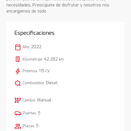
necesidades. Preocúpate de disfrutar y nosotros nos
encargamos de todo
Especificaciones
calendar_today
2022
Año:
42.282
Kilometraje:
km
bolt
115
Potencia:
CV
comic_bubble
Diesel
Combustible:
auto_transmission
Manual
Cambio:
5
Puertas:
group
5
Plazas: