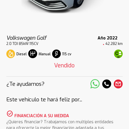
Volkswagen Golf
Año 2022
2.0 TDI 85kW 115CV
42.282 km
Diesel
115 cv
Manual
Vendido
¿Te ayudamos?
Este vehículo te hará feliz por...
check_circle
FINANCIACIÓN A SU MEDIDA
¿Quieres financiar? Trabajamos con multiples entidades
para ofrecerte la mejor financiación adaptada a tus