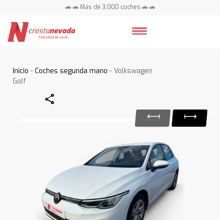
🚗 🚗 Más de 3.000 coches 🚗 🚗
📍 Centros en toda España ⭐
Inicio
-
Coches segunda mano
- Volkswagen
Golf
Share