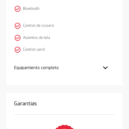
check_circle
Bluetooth
check_circle
Control de crucero
check_circle
Asientos de tela
check_circle
Control carril
Equipamiento completo
Garantías