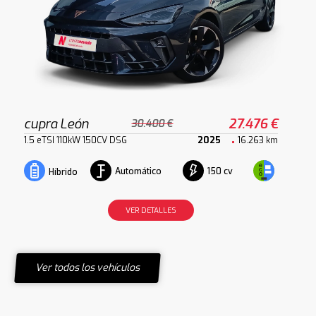
cupra León
27.476 €
30.400 €
1.5 eTSI 110kW 150CV DSG
2025
16.263 km
Automático
150 cv
Híbrido
VER DETALLES
Ver todos los vehículos