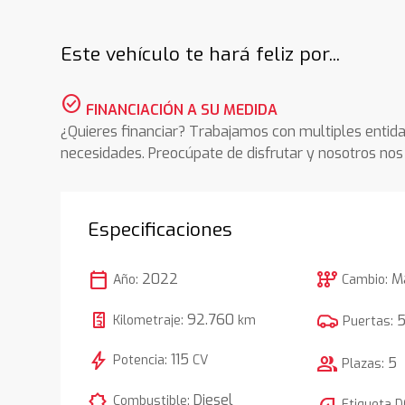
Este vehículo te hará feliz por...
check_circle
FINANCIACIÓN A SU MEDIDA
¿Quieres financiar? Trabajamos con multiples entida
necesidades. Preocúpate de disfrutar y nosotros n
Especificaciones
calendar_today
auto_transmission
2022
M
Año:
Cambio:
92.760
Kilometraje:
km
Puertas:
bolt
115
Potencia:
CV
group
5
Plazas:
comic_bubble
Diesel
Combustible:
Etiqueta 