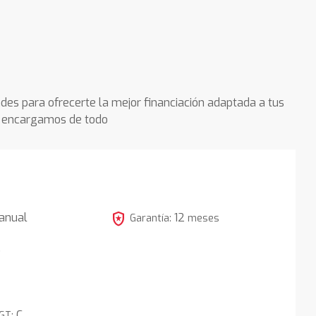
des para ofrecerte la mejor financiación adaptada a tus
os encargamos de todo
local_police
anual
12
Garantía:
meses
5
C
DGT: