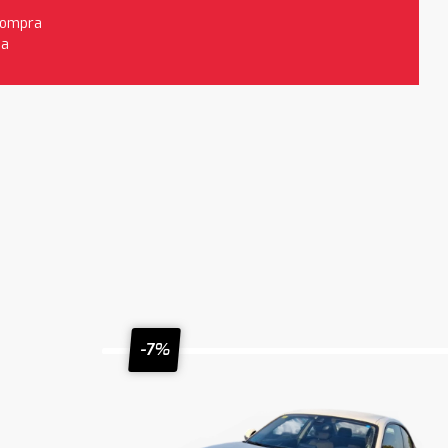
 compra
da
-7%