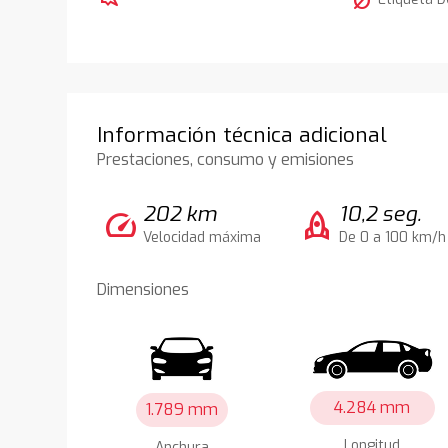
nest_eco_leaf
Información técnica adicional
Prestaciones, consumo y emisiones
202 km
10,2 seg.
speed
rocket
Velocidad máxima
De 0 a 100 km/h
Dimensiones
4.284 mm
1.789 mm
Longitud
Anchura