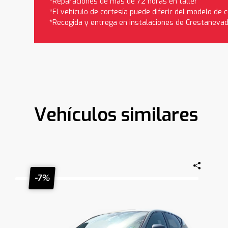
*Reparaciones de más de 72 horas en taller
*El vehículo de cortesía puede diferir del modelo de
*Recogida y entrega en instalaciones de Crestaneva
Vehículos similares
-7%