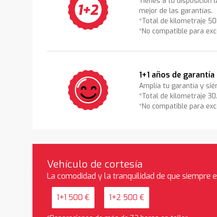
Tienes a tu disposición 
mejor de las garantías.
*Total de kilometraje 5
*No compatible para exc
1+1 años de garantía
Amplía tu garantía y sié
*Total de kilometraje 3
*No compatible para exc
Vehículo de cortesía
La comodidad y la tranquilidad de que siempre 
1+1 500 €
1+2 500 €