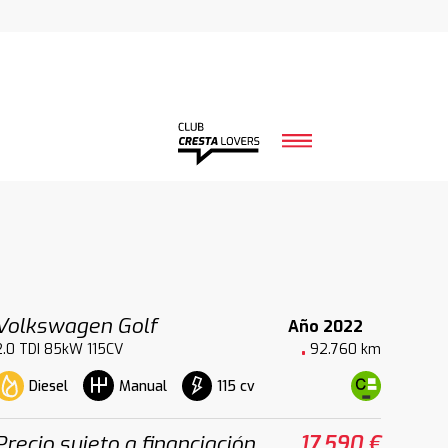
Volkswagen Golf
Año 2022
2.0 TDI 85kW 115CV
92.760 km
Diesel
115 cv
Manual
Precio sujeto a financiación
17.590 €