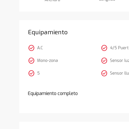
Equipamiento
check_circle
check_circle
A.C
4/5 Puer
check_circle
check_circle
Mono-zona
Sensor lu
check_circle
check_circle
5
Sensor llu
Equipamiento completo