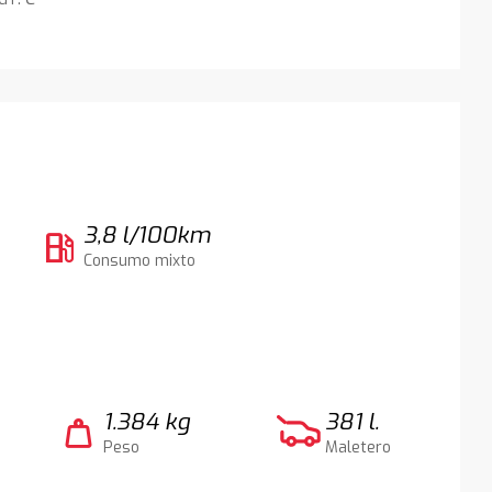
3,8 l/100km
local_gas_station
Consumo mixto
1.384 kg
381 l.
weight
Peso
Maletero