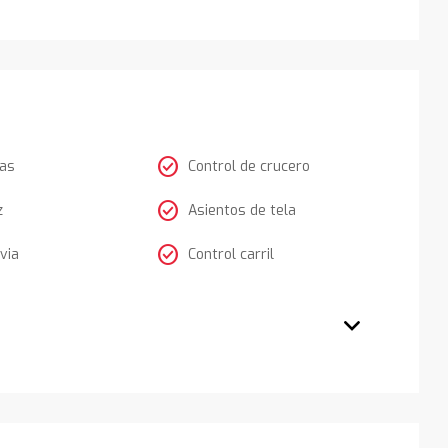
check_circle
tas
Control de crucero
check_circle
z
Asientos de tela
check_circle
via
Control carril