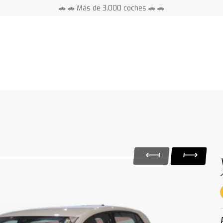
🚗 🚗 Más de 3.000 coches 🚗 🚗
📍 Centros en toda España ⭐