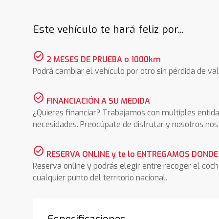
Este vehículo te hará feliz por...
check_circle
2 MESES DE PRUEBA o 1000km
Podrá cambiar el vehículo por otro sin pérdida de val
check_circle
FINANCIACIÓN A SU MEDIDA
¿Quieres financiar? Trabajamos con multiples entida
necesidades. Preocúpate de disfrutar y nosotros n
check_circle
RESERVA ONLINE y te lo ENTREGAMOS DONDE
Reserva online y podrás elegir entre recoger el coc
cualquier punto del territorio nacional.
Especificaciones