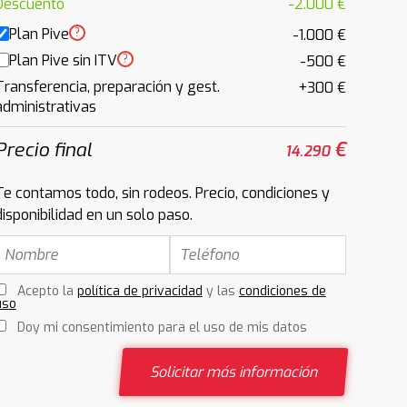
Descuento
-2.000 €
Plan Pive
?
-1.000 €
Plan Pive sin ITV
?
-500 €
Transferencia, preparación y gest.
+300 €
administrativas
Precio final
€
14.290
Te contamos todo, sin rodeos. Precio, condiciones y
disponibilidad en un solo paso.
Acepto la
política de privacidad
y las
condiciones de
uso
Doy mi consentimiento para el uso de mis datos
Solicitar más información