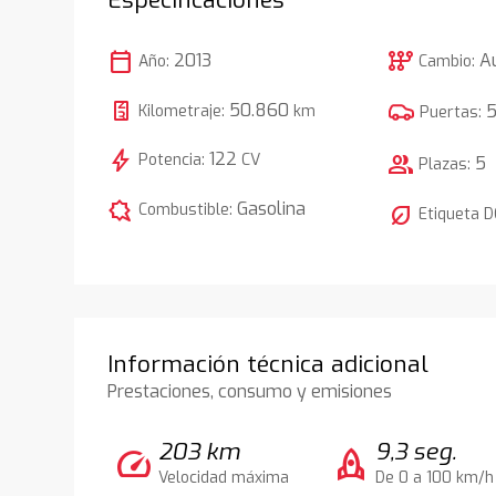
calendar_today
auto_transmission
2013
A
Año:
Cambio:
50.860
Kilometraje:
km
Puertas:
bolt
122
Potencia:
CV
group
5
Plazas:
comic_bubble
Gasolina
Combustible:
nest_eco_leaf
Etiqueta 
Información técnica adicional
Prestaciones, consumo y emisiones
203 km
9,3 seg.
speed
rocket
Velocidad máxima
De 0 a 100 km/h