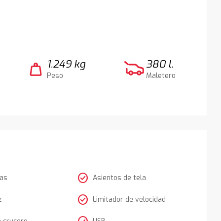
1.249 kg
380 l.
weight
Peso
Maletero
check_circle
tas
Asientos de tela
check_circle
z
Limitador de velocidad
e crucero
USB