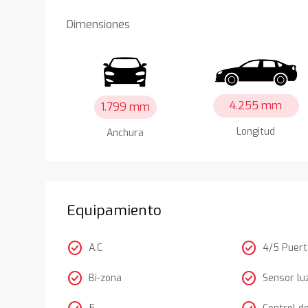
Dimensiones
4.255 mm
1.799 mm
Longitud
Anchura
Equipamiento
check_circle
check_circle
A.C
4/5 Puer
check_circle
check_circle
Bi-zona
Sensor lu
5
Control d