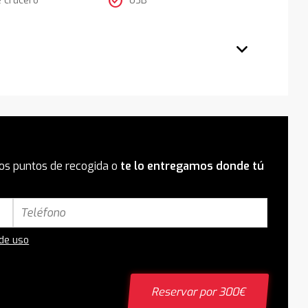
check_circle
os puntos de recogida o
te lo entregamos donde tú
 de uso
Reservar por 300€