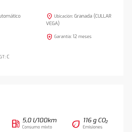
location_on
utomático
Granada (CULLAR
Ubicación:
VEGA)
5
local_police
12
Garantía:
meses
C
DGT:
5,0 l/100km
116 g CO₂
local_gas_station
eco
Consumo mixto
Emisiones