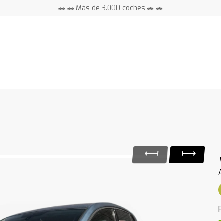
🚗 🚗 Más de 3.000 coches 🚗 🚗
📍 Centros en toda España ⭐