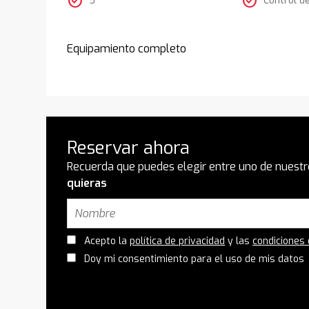
check_circle
check_circle
Equipamiento completo
Reservar ahora
Recuerda que puedes elegir entre uno de nuestr
quieras
Acepto la
política de privacidad
y las
condiciones
Doy mi consentimiento para el uso de mis datos