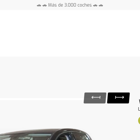
🚗 🚗 Más de 3.000 coches 🚗 🚗
📍 Centros en toda España ⭐