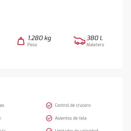
1.280 kg
380 l.
weight
Peso
Maletero
check_circle
tas
Control de crucero
check_circle
z
Asientos de tela
via
Limitador de velocidad