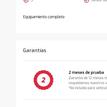
check_circle
check_circle
Equipamiento completo
Garantías
2 meses de prueba
¡Garantía de 12 meses i
respaldamos nuestros v
*No incluida para vehícu