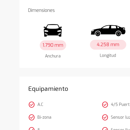
Dimensiones
4.258 mm
1.790 mm
Longitud
Anchura
Equipamiento
check_circle
check_circle
A.C
4/5 Puer
check_circle
check_circle
Bi-zona
Sensor lu
5
Sensor llu