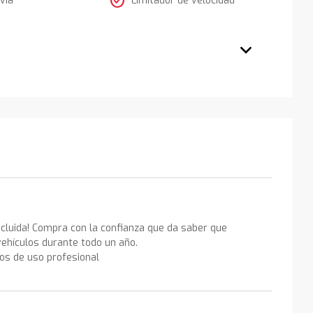
check_circle
ncluida! Compra con la confianza que da saber que
ehículos durante todo un año.
los de uso profesional