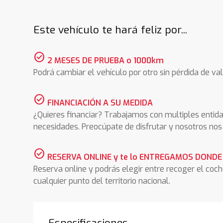
Este vehículo te hará feliz por...
check_circle
2 MESES DE PRUEBA o 1000km
Podrá cambiar el vehículo por otro sin pérdida de val
check_circle
FINANCIACIÓN A SU MEDIDA
¿Quieres financiar? Trabajamos con multiples entida
necesidades. Preocúpate de disfrutar y nosotros n
check_circle
RESERVA ONLINE y te lo ENTREGAMOS DONDE
Reserva online y podrás elegir entre recoger el coc
cualquier punto del territorio nacional.
Especificaciones