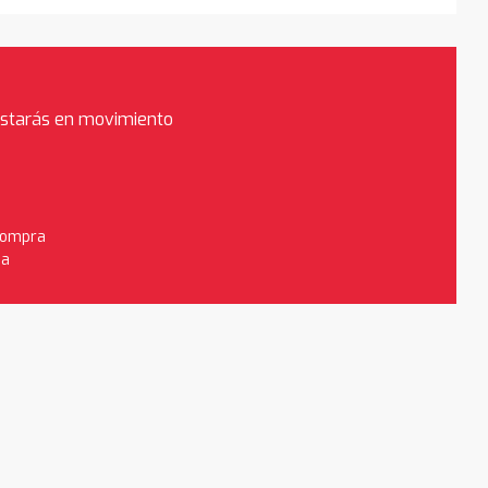
estarás en movimiento
 compra
da