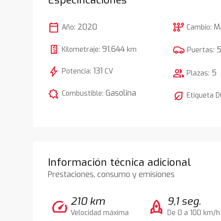
calendar_today
auto_transmission
2020
M
Año:
Cambio:
91.644
Kilometraje:
km
Puertas:
bolt
131
Potencia:
CV
group
5
Plazas:
comic_bubble
Gasolina
Combustible:
nest_eco_leaf
Etiqueta 
Información técnica adicional
Prestaciones, consumo y emisiones
210 km
9,1 seg.
speed
rocket
Velocidad máxima
De 0 a 100 km/h