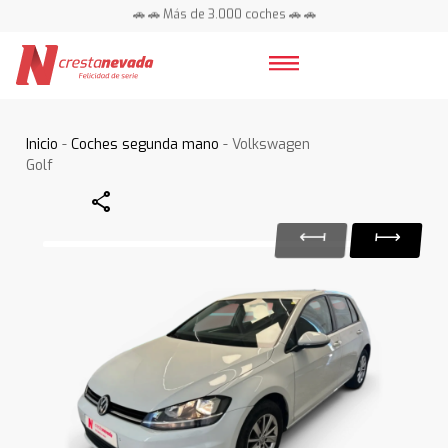
🚗 🚗 Más de 3.000 coches 🚗 🚗
📍 Centros en toda España ⭐
Inicio
-
Coches segunda mano
- Volkswagen
Golf
Share