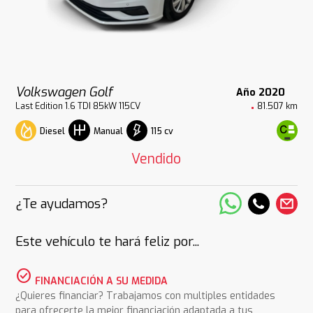
Volkswagen Golf
Año 2020
Last Edition 1.6 TDI 85kW 115CV
81.507 km
Diesel
115 cv
Manual
Vendido
¿Te ayudamos?
Este vehículo te hará feliz por...
check_circle
FINANCIACIÓN A SU MEDIDA
¿Quieres financiar? Trabajamos con multiples entidades
para ofrecerte la mejor financiación adaptada a tus