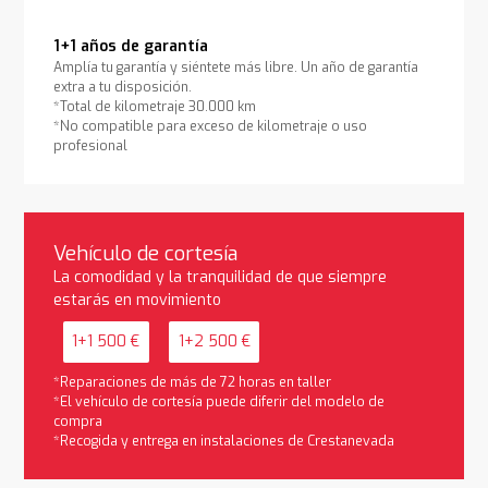
1+1 años de garantía
Amplía tu garantía y siéntete más libre. Un año de garantía
extra a tu disposición.
*Total de kilometraje 30.000 km
*No compatible para exceso de kilometraje o uso
profesional
Vehículo de cortesía
La comodidad y la tranquilidad de que siempre
estarás en movimiento
1+1 500 €
1+2 500 €
*Reparaciones de más de 72 horas en taller
*El vehículo de cortesía puede diferir del modelo de
compra
*Recogida y entrega en instalaciones de Crestanevada