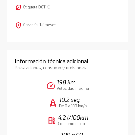
nest_eco_leaf
C
Etiqueta DGT:
local_police
12
Garantía:
meses
Información técnica adicional
Prestaciones, consumo y emisiones
198 km
speed
Velocidad máxima
10,2 seg.
rocket
De 0 a 100 km/h
4,2 l/100km
local_gas_station
Consumo mixto