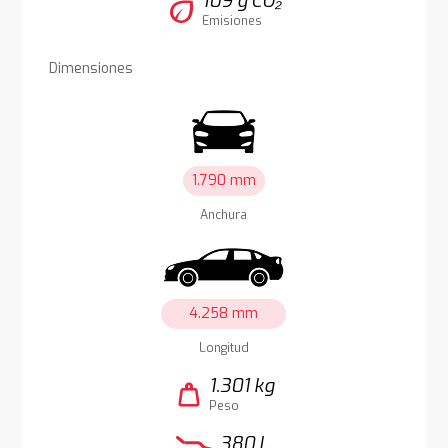
109 g CO₂
eco
Emisiones
Dimensiones
1.790 mm
Anchura
4.258 mm
Longitud
1.301 kg
weight
Peso
380 l.