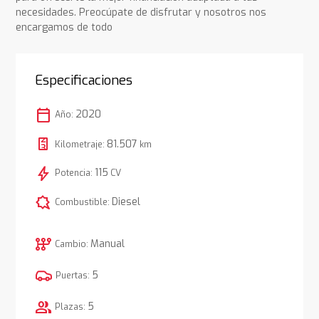
necesidades. Preocúpate de disfrutar y nosotros nos
encargamos de todo
Especificaciones
calendar_today
2020
Año:
81.507
Kilometraje:
km
bolt
115
Potencia:
CV
comic_bubble
Diesel
Combustible:
auto_transmission
Manual
Cambio:
5
Puertas:
group
5
Plazas: