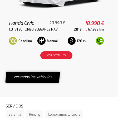
Honda Civic
18.990 €
20.990 €
1.0 IVTEC TURBO ELEGANCE NAV
2019
67.269 km
Gasolina
126 cv
Manual
VER DETALLES
Ver todos los vehículos
SERVICIOS
Garantía
Renting
Compramos tu coche