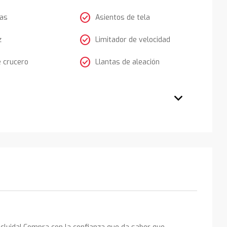
check_circle
tas
Asientos de tela
check_circle
z
Limitador de velocidad
check_circle
e crucero
Llantas de aleación