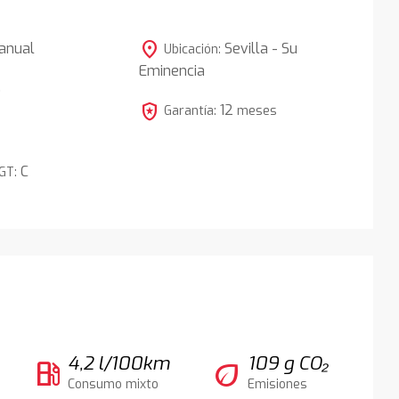
location_on
anual
Sevilla - Su
Ubicación:
Eminencia
5
local_police
12
Garantía:
meses
C
DGT:
4,2 l/100km
109 g CO₂
local_gas_station
eco
Consumo mixto
Emisiones