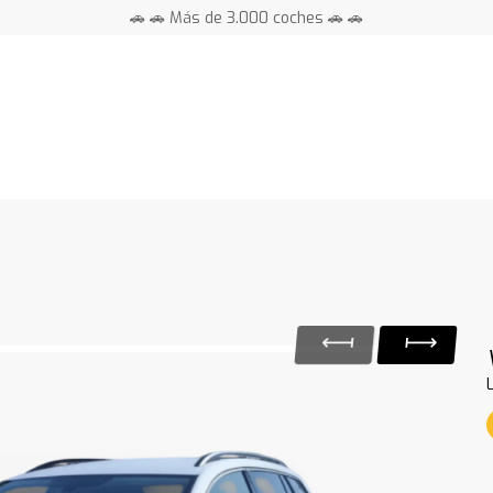
🚗 🚗 Más de 3.000 coches 🚗 🚗
📍 Centros en toda España ⭐