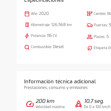
calendar_today
auto_transmission
2020
M
Año:
Cambio:
126.568
Kilometraje:
km
Puertas:
bolt
116
Potencia:
CV
group
5
Plazas:
comic_bubble
Diesel
Combustible:
nest_eco_leaf
Etiqueta 
Información técnica adicional
Prestaciones, consumo y emisiones
200 km
10,7 seg.
speed
rocket
Velocidad máxima
De 0 a 100 km/h