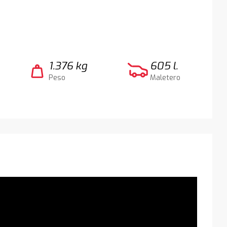
1.376 kg
605 l.
weight
Peso
Maletero