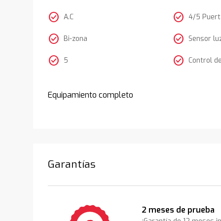
check_circle
check_circle
A.C
4/5 Puer
check_circle
check_circle
Bi-zona
Sensor lu
check_circle
check_circle
5
Control d
Equipamiento completo
Garantías
2 meses de prueba