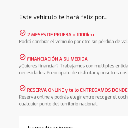
Este vehículo te hará feliz por...
check_circle
2 MESES DE PRUEBA o 1000km
Podrá cambiar el vehículo por otro sin pérdida de val
check_circle
FINANCIACIÓN A SU MEDIDA
¿Quieres financiar? Trabajamos con multiples entida
necesidades. Preocúpate de disfrutar y nosotros n
check_circle
RESERVA ONLINE y te lo ENTREGAMOS DONDE
Reserva online y podrás elegir entre recoger el coc
cualquier punto del territorio nacional.
Especificaciones