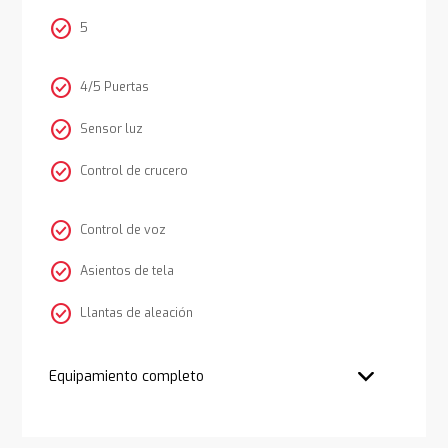
check_circle
5
check_circle
4/5 Puertas
check_circle
Sensor luz
check_circle
Control de crucero
check_circle
Control de voz
check_circle
Asientos de tela
check_circle
Llantas de aleación
Equipamiento completo