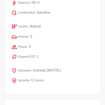
bolt
110
Potencia:
CV
comic_bubble
Gasolina
Combustible:
auto_transmission
Manual
Cambio:
5
Puertas:
group
5
Plazas:
nest_eco_leaf
C
Etiqueta DGT:
location_on
Granada (MOTRIL)
Ubicación:
local_police
12
Garantía:
meses