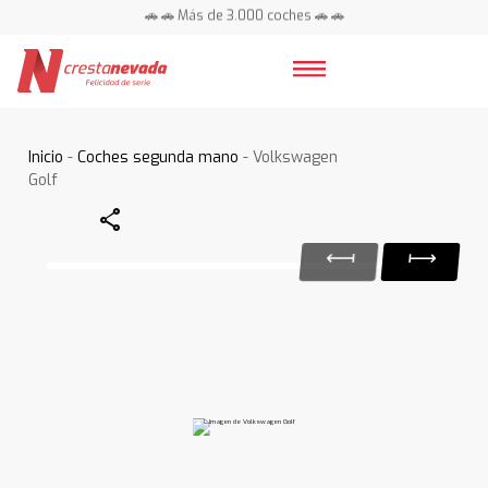
🚗 🚗 Más de 3.000 coches 🚗 🚗
📍 Centros en toda España ⭐
Inicio
-
Coches segunda mano
- Volkswagen
Golf
Share