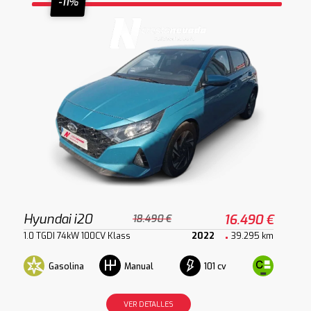
-11%
Hyundai i20
16.490 €
18.490 €
1.0 TGDI 74kW 100CV Klass
2022
39.295 km
Gasolina
101 cv
Manual
VER DETALLES