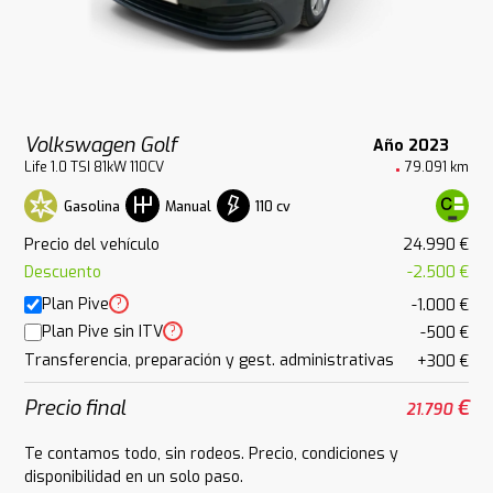
Volkswagen Golf
Año 2023
Life 1.0 TSI 81kW 110CV
79.091 km
Gasolina
110 cv
Manual
Precio del vehículo
24.990 €
Descuento
-2.500 €
Plan Pive
?
-1.000 €
Plan Pive sin ITV
?
-500 €
Transferencia, preparación y gest. administrativas
+300 €
Precio final
€
21.790
Te contamos todo, sin rodeos. Precio, condiciones y
disponibilidad en un solo paso.