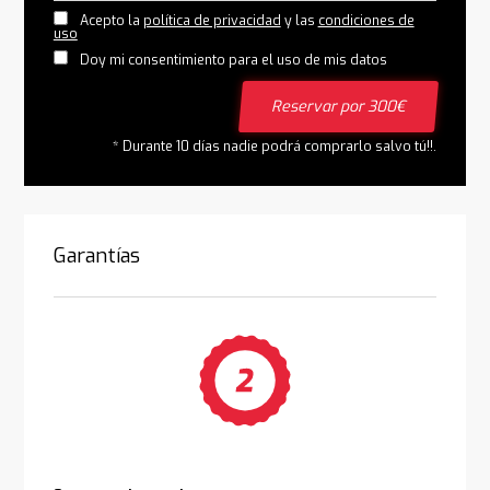
Acepto la
política de privacidad
y las
condiciones de
uso
Doy mi consentimiento para el uso de mis datos
Reservar por 300€
* Durante 10 días nadie podrá comprarlo salvo tú!!.
Garantías