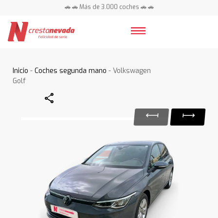
🚗 🚗 Más de 3.000 coches 🚗 🚗
📍 Centros en toda España ⭐
Inicio
-
Coches segunda mano
- Volkswagen
Golf
Share