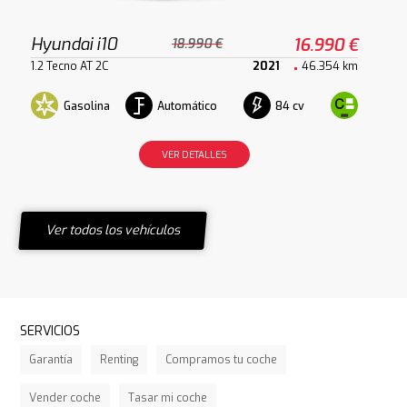
Hyundai i10
16.990 €
18.990 €
1.2 Tecno AT 2C
2021
46.354 km
Gasolina
Automático
84 cv
VER DETALLES
Ver todos los vehículos
SERVICIOS
Garantía
Renting
Compramos tu coche
Vender coche
Tasar mi coche