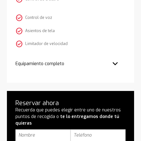
check_circle
Control de voz
check_circle
Asientos de tela
check_circle
Limitador de velocidad
Equipamiento completo
Reservar ahora
Recuerda que puedes elegir entre uno de nuestros
puntos de recogida o
te lo entregamos donde tú
quieras