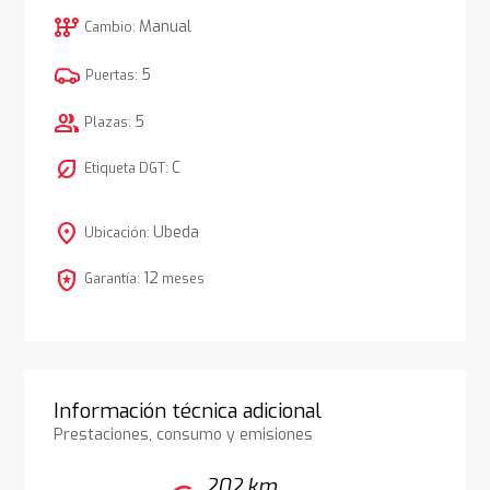
auto_transmission
Manual
Cambio:
5
Puertas:
group
5
Plazas:
nest_eco_leaf
C
Etiqueta DGT:
location_on
Ubeda
Ubicación:
local_police
12
Garantía:
meses
Información técnica adicional
Prestaciones, consumo y emisiones
202 km