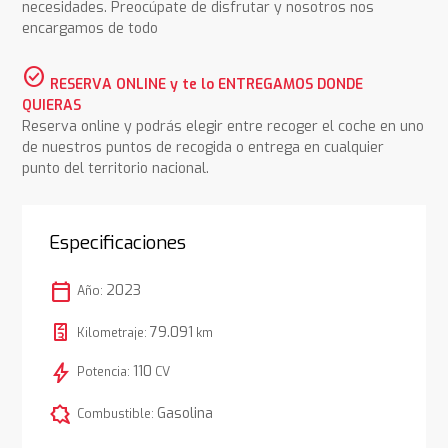
necesidades. Preocúpate de disfrutar y nosotros nos
encargamos de todo
check_circle
RESERVA ONLINE y te lo ENTREGAMOS DONDE
QUIERAS
Reserva online y podrás elegir entre recoger el coche en uno
de nuestros puntos de recogida o entrega en cualquier
punto del territorio nacional.
Especificaciones
calendar_today
2023
Año:
79.091
Kilometraje:
km
bolt
110
Potencia:
CV
comic_bubble
Gasolina
Combustible: