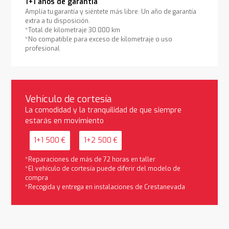
1+1 años de garantía
Amplía tu garantía y siéntete más libre. Un año de garantía
extra a tu disposición.
*Total de kilometraje 30.000 km
*No compatible para exceso de kilometraje o uso
profesional
Vehículo de cortesía
La comodidad y la tranquilidad de que siempre
estarás en movimiento
1+1 500 €
1+2 500 €
*Reparaciones de más de 72 horas en taller
*El vehículo de cortesía puede diferir del modelo de
compra
*Recogida y entrega en instalaciones de Crestanevada