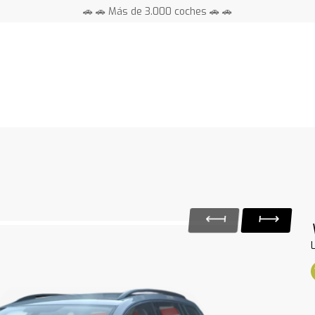
🚗 🚗 Más de 3.000 coches 🚗 🚗
📍 Centros en toda España ⭐