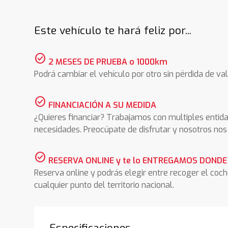
Este vehículo te hará feliz por...
check_circle
2 MESES DE PRUEBA o 1000km
Podrá cambiar el vehículo por otro sin pérdida de val
check_circle
FINANCIACIÓN A SU MEDIDA
¿Quieres financiar? Trabajamos con multiples entida
necesidades. Preocúpate de disfrutar y nosotros n
check_circle
RESERVA ONLINE y te lo ENTREGAMOS DONDE
Reserva online y podrás elegir entre recoger el coc
cualquier punto del territorio nacional.
Especificaciones