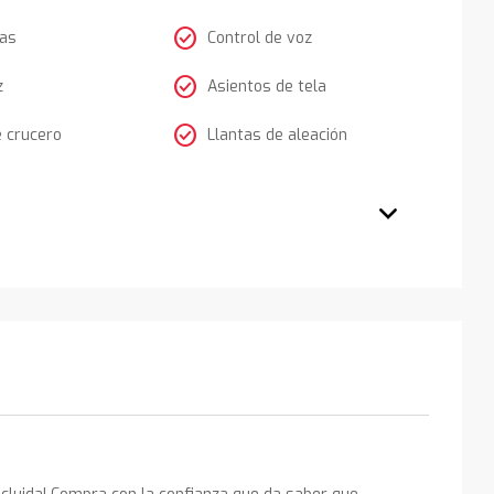
check_circle
tas
Control de voz
check_circle
z
Asientos de tela
check_circle
e crucero
Llantas de aleación