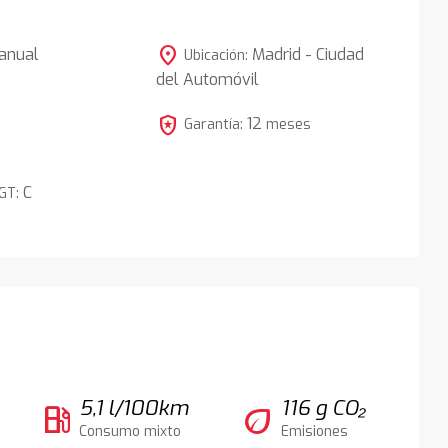
location_on
anual
Madrid - Ciudad
Ubicación:
del Automóvil
5
local_police
12
Garantía:
meses
C
DGT:
5,1 l/100km
116 g CO₂
local_gas_station
eco
Consumo mixto
Emisiones