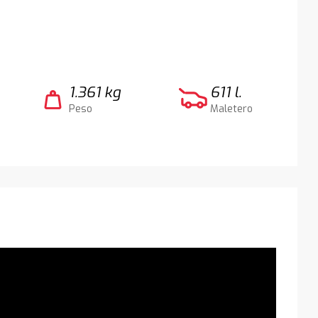
1.361 kg
611 l.
weight
Peso
Maletero