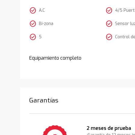
check_circle
check_circle
A.C
4/5 Puer
check_circle
check_circle
Bi-zona
Sensor lu
check_circle
check_circle
5
Control d
Equipamiento completo
Garantías
2 meses de prueba