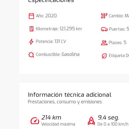
calendar_today
auto_transmission
2020
M
Año:
Cambio:
121.295
Kilometraje:
km
Puertas:
bolt
131
Potencia:
CV
group
5
Plazas:
comic_bubble
Gasolina
Combustible:
nest_eco_leaf
Etiqueta 
Información técnica adicional
Prestaciones, consumo y emisiones
214 km
9,4 seg.
speed
rocket
Velocidad máxima
De 0 a 100 km/h