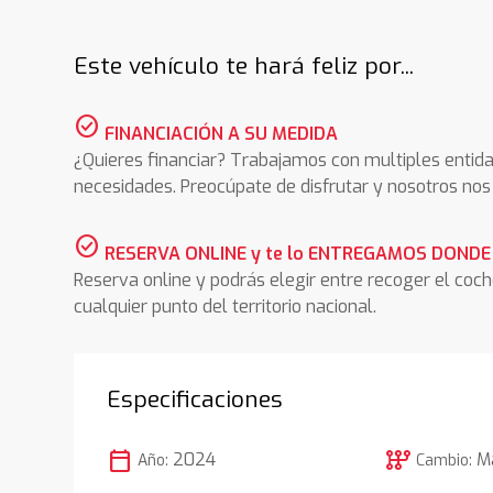
Este vehículo te hará feliz por...
check_circle
FINANCIACIÓN A SU MEDIDA
¿Quieres financiar? Trabajamos con multiples entida
necesidades. Preocúpate de disfrutar y nosotros n
check_circle
RESERVA ONLINE y te lo ENTREGAMOS DONDE
Reserva online y podrás elegir entre recoger el coc
cualquier punto del territorio nacional.
Especificaciones
calendar_today
auto_transmission
2024
M
Año:
Cambio: