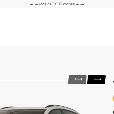
🚗 🚗 Más de 3.000 coches 🚗 🚗
📍 Centros en toda España ⭐