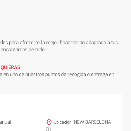
des para ofrecerte la mejor financiación adaptada a tus
os encargamos de todo
 QUIERAS
he en uno de nuestros puntos de recogida o entrega en
location_on
anual
NEW BARCELONA
Ubicación:
CH