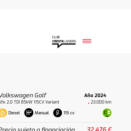
Volkswagen Golf
Año 2024
Life 2.0 TDI 85kW 115CV Variant
23.000 km
Diesel
115 cv
Manual
Precio sujeto a financiación
32.476 €