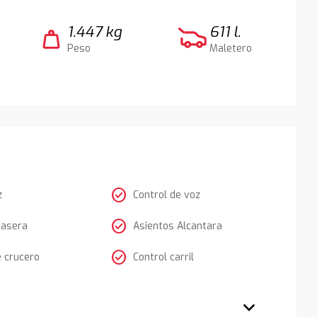
1.447 kg
611 l.
weight
Peso
Maletero
check_circle
z
Control de voz
check_circle
rasera
Asientos Alcantara
check_circle
e crucero
Control carril