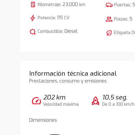
23.000
Kilometraje:
km
Puertas:
bolt
115
Potencia:
CV
group
5
Plazas:
comic_bubble
Diesel
Combustible:
nest_eco_leaf
Etiqueta 
Información técnica adicional
Prestaciones, consumo y emisiones
202 km
10,5 seg.
speed
rocket
Velocidad máxima
De 0 a 100 km/h
Dimensiones