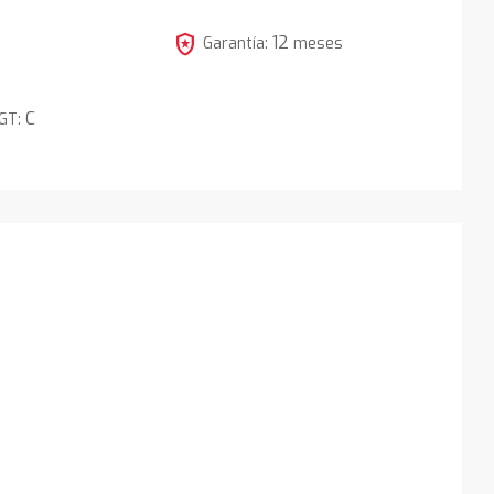
5
local_police
12
Garantía:
meses
C
DGT: