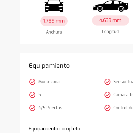
4.633 mm
1.789 mm
Longitud
Anchura
Equipamiento
check_circle
check_circle
Mono-zona
Sensor lu
check_circle
check_circle
5
Cámara t
check_circle
check_circle
4/5 Puertas
Control d
Equipamiento completo