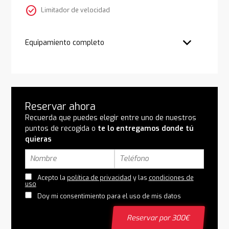
check_circle
Limitador de velocidad
Equipamiento completo
Reservar ahora
Recuerda que puedes elegir entre uno de nuestros
puntos de recogida o
te lo entregamos donde tú
quieras
Acepto la
política de privacidad
y las
condiciones de
uso
Doy mi consentimiento para el uso de mis datos
Reservar por 300€