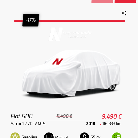
-17%
Fiat 500
9.490 €
11.490 €
Mirror 1.2 70CV MT5
2018
116.833 km
Gasolina
69 cv
Manual