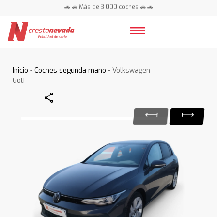
🚗 🚗 Más de 3.000 coches 🚗 🚗
📍 Centros en toda España ⭐
Inicio
-
Coches segunda mano
- Volkswagen
Golf
Share