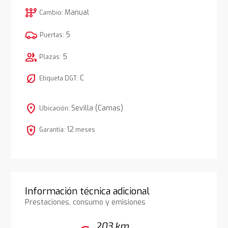
auto_transmission
Manual
Cambio:
5
Puertas:
group
5
Plazas:
nest_eco_leaf
C
Etiqueta DGT:
location_on
Sevilla (Camas)
Ubicación:
local_police
12
Garantía:
meses
Información técnica adicional
Prestaciones, consumo y emisiones
203 km