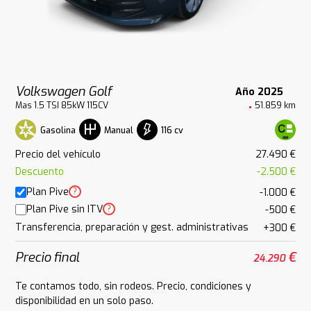
Volkswagen Golf
Año 2025
Mas 1.5 TSI 85kW 115CV
51.859 km
Gasolina
116 cv
Manual
Precio del vehículo
27.490 €
Descuento
-2.500 €
Plan Pive
?
-1.000 €
Plan Pive sin ITV
?
-500 €
Transferencia, preparación y gest. administrativas
+300 €
Precio final
€
24.290
Te contamos todo, sin rodeos. Precio, condiciones y
disponibilidad en un solo paso.