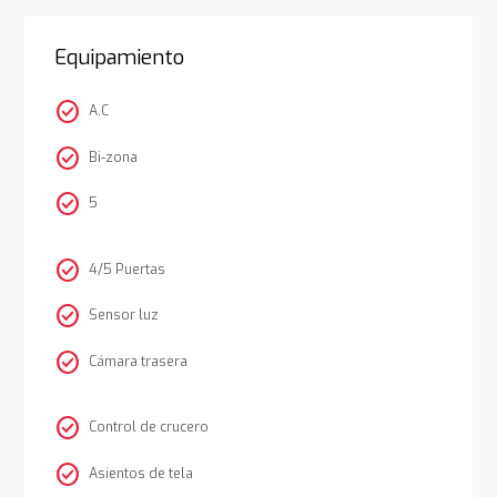
Equipamiento
check_circle
A.C
check_circle
Bi-zona
check_circle
5
check_circle
4/5 Puertas
check_circle
Sensor luz
check_circle
Cámara trasera
check_circle
Control de crucero
check_circle
Asientos de tela