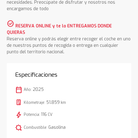
necesidades. Preocúpate de disfrutar y nosotros nos
encargamos de todo
check_circle
RESERVA ONLINE y te lo ENTREGAMOS DONDE
QUIERAS
Reserva online y podrás elegir entre recoger el coche en uno
de nuestros puntos de recogida o entrega en cualquier
punto del territorio nacional.
Especificaciones
calendar_today
2025
Año:
51.859
Kilometraje:
km
bolt
116
Potencia:
CV
comic_bubble
Gasolina
Combustible: