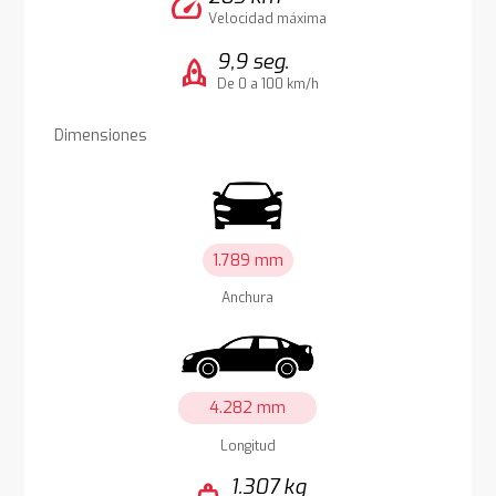
speed
Velocidad máxima
9,9 seg.
rocket
De 0 a 100 km/h
Dimensiones
1.789 mm
Anchura
4.282 mm
Longitud
1.307 kg