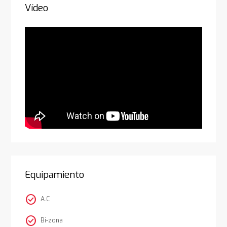
Vídeo
Equipamiento
check_circle
A.C
check_circle
Bi-zona