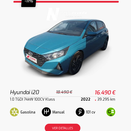
-11%
Hyundai i20
16.490 €
18.490 €
1.0 TGDI 74kW 100CV Klass
2022
39.295 km
Gasolina
101 cv
Manual
VER DETALLES