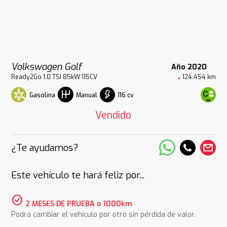
Volkswagen Golf
Año 2020
Ready2Go 1.0 TSI 85kW 115CV
124.454 km
Gasolina
116 cv
Manual
Vendido
¿Te ayudamos?
Este vehículo te hará feliz por...
check_circle
2 MESES DE PRUEBA o 1000km
Podrá cambiar el vehículo por otro sin pérdida de valor.