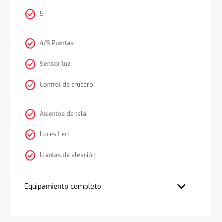
check_circle
5
check_circle
4/5 Puertas
check_circle
Sensor luz
check_circle
Control de crucero
check_circle
Asientos de tela
check_circle
Luces Led
check_circle
Llantas de aleación
Equipamiento completo