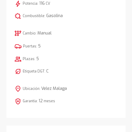
bolt
116
Potencia:
CV
comic_bubble
Gasolina
Combustible:
auto_transmission
Manual
Cambio:
5
Puertas:
group
5
Plazas:
nest_eco_leaf
C
Etiqueta DGT:
location_on
Velez Malaga
Ubicación:
local_police
12
Garantía:
meses