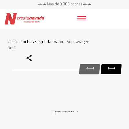
🚗 🚗 Más de 3.000 coches 🚗 🚗
📍 Centros en toda España ⭐
Inicio
-
Coches segunda mano
- Volkswagen
Golf
Share