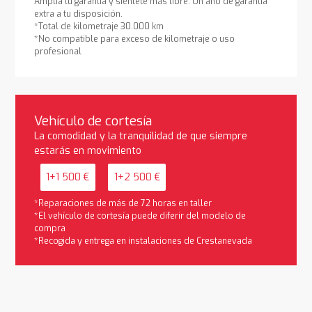
Amplía tu garantía y siéntete más libre. Un año de garantía
extra a tu disposición.
*Total de kilometraje 30.000 km
*No compatible para exceso de kilometraje o uso
profesional
Vehículo de cortesía
La comodidad y la tranquilidad de que siempre
estarás en movimiento
1+1 500 €
1+2 500 €
*Reparaciones de más de 72 horas en taller
*El vehículo de cortesía puede diferir del modelo de
compra
*Recogida y entrega en instalaciones de Crestanevada