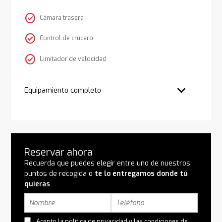
check_circle
Cámara trasera
check_circle
Control de crucero
check_circle
Limitador de velocidad
Equipamiento completo
Reservar ahora
Recuerda que puedes elegir entre uno de nuestros
puntos de recogida o
te lo entregamos donde tú
quieras
Acepto la
política de privacidad
y las
condiciones de