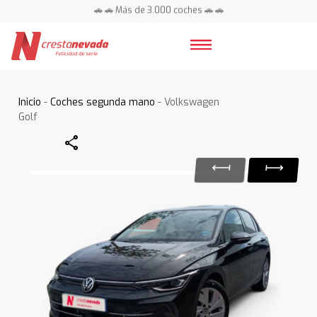
🚗 🚗 Más de 3.000 coches 🚗 🚗
📍 Centros en toda España ⭐
Inicio
-
Coches segunda mano
- Volkswagen
Golf
Share