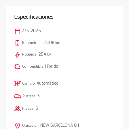
Especificaciones
calendar_today
2025
Año:
21.106
Kilometraje:
km
bolt
204
Potencia:
CV
comic_bubble
Híbrido
Combustible:
auto_transmission
Automático
Cambio:
5
Puertas:
group
5
Plazas:
location_on
NEW BARCELONA CH
Ubicación: