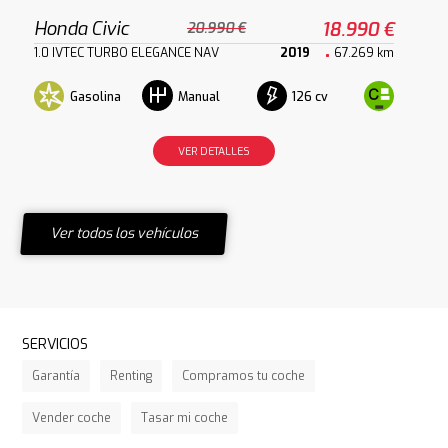
Honda Civic
18.990 €
20.990 €
1.0 IVTEC TURBO ELEGANCE NAV
2019
67.269 km
Gasolina
126 cv
Manual
VER DETALLES
Ver todos los vehículos
SERVICIOS
Garantía
Renting
Compramos tu coche
Vender coche
Tasar mi coche