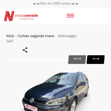
🚗 🚗 Más de 3.000 coches 🚗 🚗
📍 Centros en toda España ⭐
Inicio
-
Coches segunda mano
- Volkswagen
Golf
Share