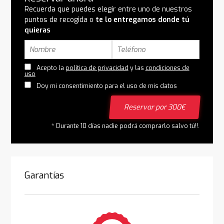
Recuerda que puedes elegir entre uno de nuestros
puntos de recogida o
te lo entregamos donde tú
quieras
Acepto la
política de privacidad
y las
condiciones de
uso
Doy mi consentimiento para el uso de mis datos
Reservar por 300€
* Durante 10 días nadie podrá comprarlo salvo tú!!.
Garantías