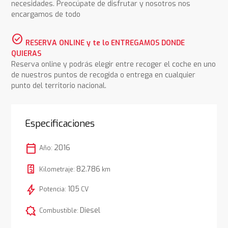
necesidades. Preocúpate de disfrutar y nosotros nos
encargamos de todo
check_circle
RESERVA ONLINE y te lo ENTREGAMOS DONDE
QUIERAS
Reserva online y podrás elegir entre recoger el coche en uno
de nuestros puntos de recogida o entrega en cualquier
punto del territorio nacional.
Especificaciones
calendar_today
2016
Año:
82.786
Kilometraje:
km
bolt
105
Potencia:
CV
comic_bubble
Diesel
Combustible: