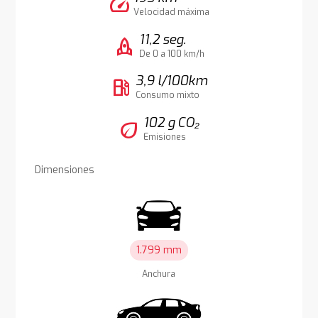
speed
Velocidad máxima
11,2 seg.
rocket
De 0 a 100 km/h
3,9 l/100km
local_gas_station
Consumo mixto
102 g CO₂
eco
Emisiones
Dimensiones
1.799 mm
Anchura