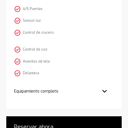
check_circle
4/5 Puertas
check_circle
Sensor luz
check_circle
Control de crucero
check_circle
Control de voz
check_circle
Asientos de tela
check_circle
Delantera
Equipamiento completo
Reservar ahora