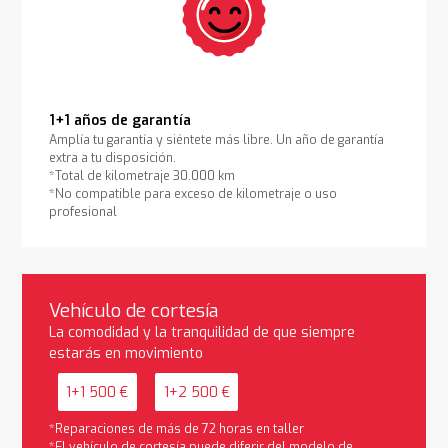
1+1 años de garantía
Amplía tu garantía y siéntete más libre. Un año de garantía
extra a tu disposición.
*Total de kilometraje 30.000 km
*No compatible para exceso de kilometraje o uso
profesional
Vehículo de cortesía
La comodidad y la tranquilidad de que siempre
estarás en movimiento
1+1 500 €
1+2 500 €
*Reparaciones de más de 72 horas en taller
*El vehículo de cortesía puede diferir del modelo de