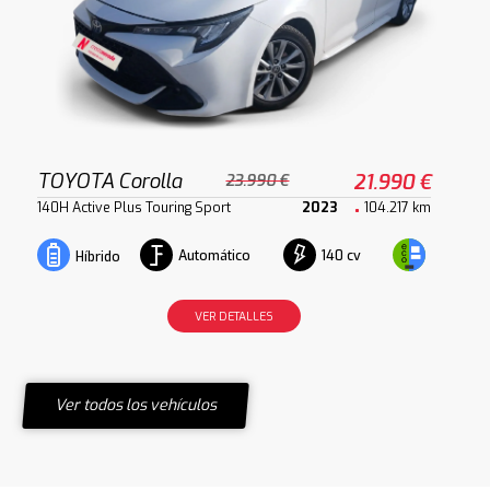
TOYOTA Corolla
21.990 €
23.990 €
140H Active Plus Touring Sport
2023
104.217 km
Automático
140 cv
Híbrido
VER DETALLES
Ver todos los vehículos