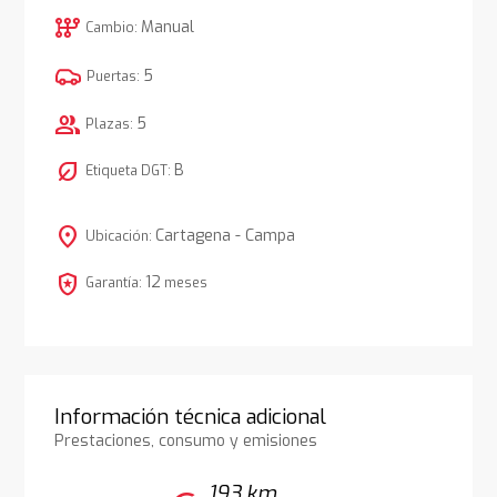
auto_transmission
Manual
Cambio:
5
Puertas:
group
5
Plazas:
nest_eco_leaf
B
Etiqueta DGT:
location_on
Cartagena - Campa
Ubicación:
local_police
12
Garantía:
meses
Información técnica adicional
Prestaciones, consumo y emisiones
193 km