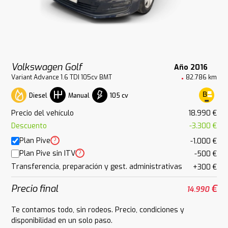
Volkswagen Golf
Año 2016
Variant Advance 1.6 TDI 105cv BMT
82.786 km
Diesel
105 cv
Manual
Precio del vehículo
18.990 €
Descuento
-3.300 €
Plan Pive
?
-1.000 €
Plan Pive sin ITV
?
-500 €
Transferencia, preparación y gest. administrativas
+300 €
Precio final
€
14.990
Te contamos todo, sin rodeos. Precio, condiciones y
disponibilidad en un solo paso.