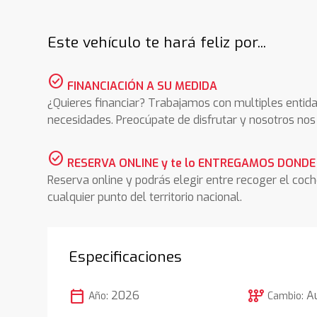
Este vehículo te hará feliz por...
check_circle
FINANCIACIÓN A SU MEDIDA
¿Quieres financiar? Trabajamos con multiples entida
necesidades. Preocúpate de disfrutar y nosotros n
check_circle
RESERVA ONLINE y te lo ENTREGAMOS DONDE
Reserva online y podrás elegir entre recoger el coc
cualquier punto del territorio nacional.
Especificaciones
calendar_today
auto_transmission
2026
A
Año:
Cambio: