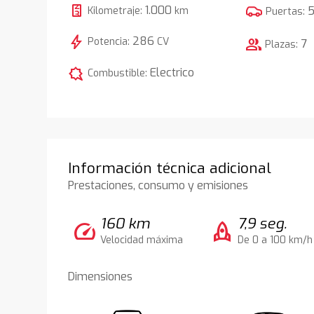
1.000
Kilometraje:
km
Puertas:
bolt
286
Potencia:
CV
group
7
Plazas:
comic_bubble
Electrico
Combustible:
Información técnica adicional
Prestaciones, consumo y emisiones
160 km
7,9 seg.
speed
rocket
Velocidad máxima
De 0 a 100 km/h
Dimensiones