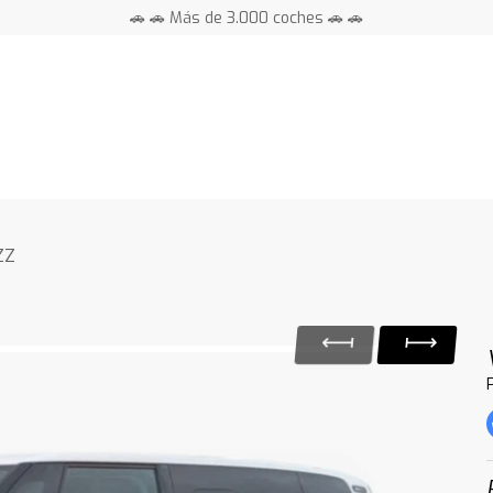
🚗 🚗 Más de 3.000 coches 🚗 🚗
📍 Centros en toda España ⭐
ZZ