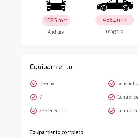
4.962 mm
1.985 mm
Longitud
Anchura
Equipamiento
check_circle
check_circle
Bi-zona
Sensor lu
check_circle
check_circle
7
Control d
check_circle
check_circle
4/5 Puertas
Control d
Equipamiento completo