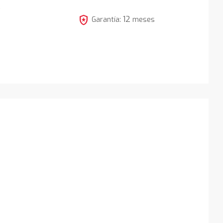
5
local_police
12
Garantía:
meses