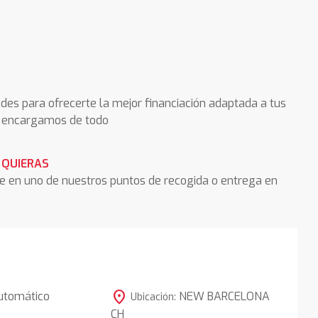
des para ofrecerte la mejor financiación adaptada a tus
os encargamos de todo
 QUIERAS
he en uno de nuestros puntos de recogida o entrega en
location_on
utomático
NEW BARCELONA
Ubicación:
CH