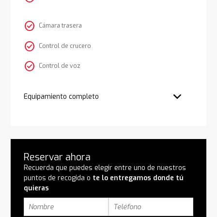
check_circle
Cámara trasera
check_circle
Control de crucero
check_circle
Control de voz
Equipamiento completo
Reservar ahora
Recuerda que puedes elegir entre uno de nuestros
puntos de recogida o
te lo entregamos donde tú
quieras