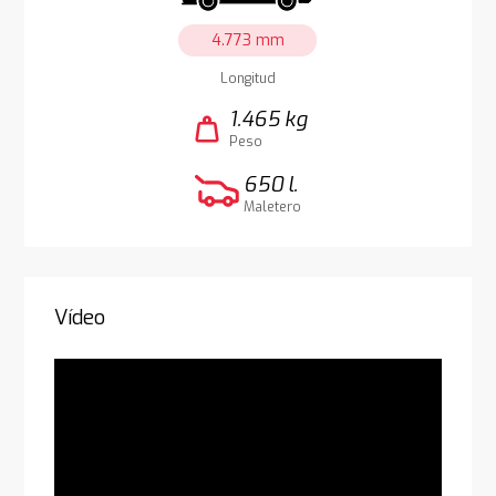
4.773 mm
Longitud
1.465 kg
weight
Peso
650 l.
Maletero
Vídeo