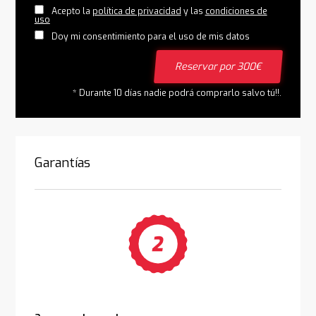
Acepto la
política de privacidad
y las
condiciones de
uso
Doy mi consentimiento para el uso de mis datos
Reservar por 300€
* Durante 10 días nadie podrá comprarlo salvo tú!!.
Garantías