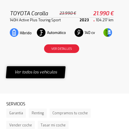
TOYOTA Corolla
21.990 €
23.990 €
140H Active Plus Touring Sport
2023
104.217 km
Automático
140 cv
Híbrido
VER DETALLES
Ver todos los vehículos
SERVICIOS
Garantía
Renting
Compramos tu coche
Vender coche
Tasar mi coche