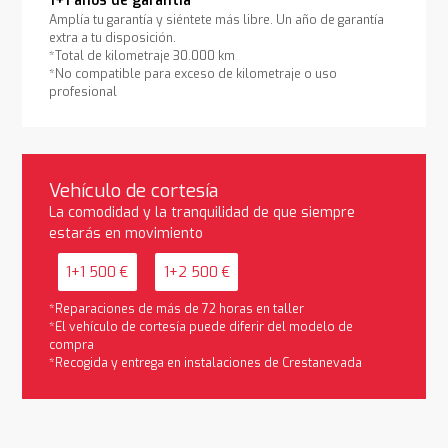
1+1 años de garantía
Amplía tu garantía y siéntete más libre. Un año de garantía
extra a tu disposición.
*Total de kilometraje 30.000 km
*No compatible para exceso de kilometraje o uso
profesional
Vehículo de cortesía
La comodidad y la tranquilidad de que siempre
estarás en movimiento
1+1 500 €
1+2 500 €
*Reparaciones de más de 72 horas en taller
*El vehículo de cortesía puede diferir del modelo de
compra
*Recogida y entrega en instalaciones de Crestanevada