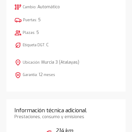
auto_transmission
Automático
Cambio:
5
Puertas:
group
5
Plazas:
nest_eco_leaf
C
Etiqueta DGT:
location_on
Murcia 3 (Atalayas)
Ubicación:
local_police
12
Garantía:
meses
Información técnica adicional
Prestaciones, consumo y emisiones
214 km