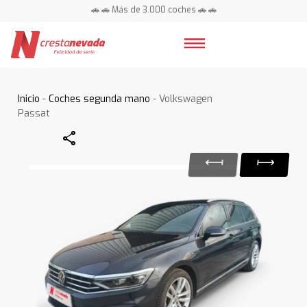
🚗 🚗 Más de 3.000 coches 🚗 🚗
📍 Centros en toda España ⭐
Inicio
-
Coches segunda mano
- Volkswagen
Passat
Share