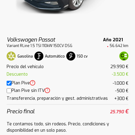
Volkswagen Passat
Año 2021
Variant RLine 1.5 TSI 110kW 150CV DSG
56.642 km
Gasolina
Automático
150 cv
Precio del vehículo
29.990 €
Descuento
-3.500 €
Plan Pive
?
-1.000 €
Plan Pive sin ITV
?
-500 €
Transferencia, preparación y gest. administrativas
+300 €
Precio final
€
25.790
Te contamos todo, sin rodeos. Precio, condiciones y
disponibilidad en un solo paso.