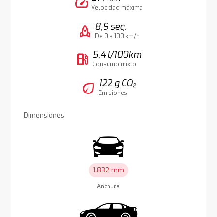
speed
Velocidad máxima
8,9 seg.
rocket
De 0 a 100 km/h
5,4 l/100km
local_gas_station
Consumo mixto
122 g CO₂
eco
Emisiones
Dimensiones
1.832 mm
Anchura