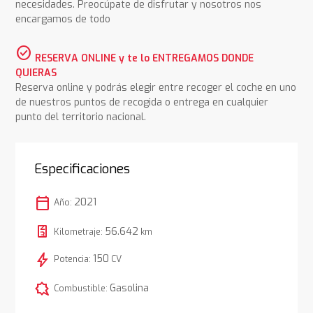
necesidades. Preocúpate de disfrutar y nosotros nos
encargamos de todo
check_circle
RESERVA ONLINE y te lo ENTREGAMOS DONDE
QUIERAS
Reserva online y podrás elegir entre recoger el coche en uno
de nuestros puntos de recogida o entrega en cualquier
punto del territorio nacional.
Especificaciones
calendar_today
2021
Año:
56.642
Kilometraje:
km
bolt
150
Potencia:
CV
comic_bubble
Gasolina
Combustible: