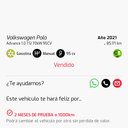
Volkswagen Polo
Año 2021
Advance 1.0 TSI 70kW 95CV
85.171 km
Gasolina
95 cv
Manual
Vendido
¿Te ayudamos?
Este vehículo te hará feliz por...
check_circle
2 MESES DE PRUEBA o 1000km
Podrá cambiar el vehículo por otro sin pérdida de valor.