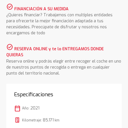
check_circle
FINANCIACIÓN A SU MEDIDA
¿Quieres financiar? Trabajamos con multiples entidades
para ofrecerte la mejor financiación adaptada a tus
necesidades. Preocúpate de disfrutar y nosotros nos
encargamos de todo
check_circle
RESERVA ONLINE y te lo ENTREGAMOS DONDE
QUIERAS
Reserva online y podrás elegir entre recoger el coche en uno
de nuestros puntos de recogida o entrega en cualquier
punto del territorio nacional.
Especificaciones
calendar_today
2021
Año:
85.171
Kilometraje:
km