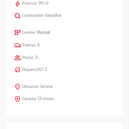
bolt
95
Potencia:
CV
comic_bubble
Gasolina
Combustible:
auto_transmission
Manual
Cambio:
5
Puertas:
group
5
Plazas:
nest_eco_leaf
C
Etiqueta DGT:
location_on
Girona
Ubicación:
local_police
12
Garantía:
meses