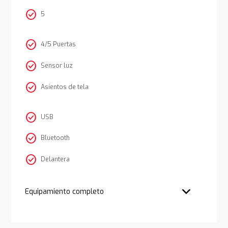
check_circle
5
check_circle
4/5 Puertas
check_circle
Sensor luz
check_circle
Asientos de tela
check_circle
USB
check_circle
Bluetooth
check_circle
Delantera
Equipamiento completo