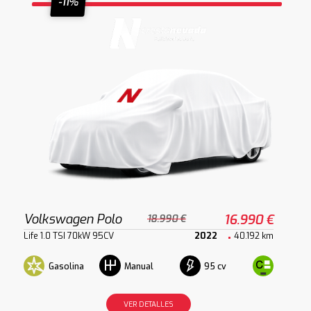
-11%
Volkswagen Polo
16.990 €
18.990 €
Life 1.0 TSI 70kW 95CV
2022
40.192 km
Gasolina
95 cv
Manual
VER DETALLES