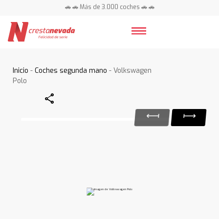
🚗 🚗 Más de 3.000 coches 🚗 🚗
📍 Centros en toda España ⭐
Inicio
-
Coches segunda mano
- Volkswagen
Polo
Share