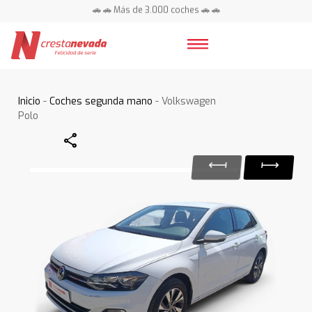
🚗 🚗 Más de 3.000 coches 🚗 🚗
📍 Centros en toda España ⭐
Inicio
-
Coches segunda mano
- Volkswagen
Polo
Share