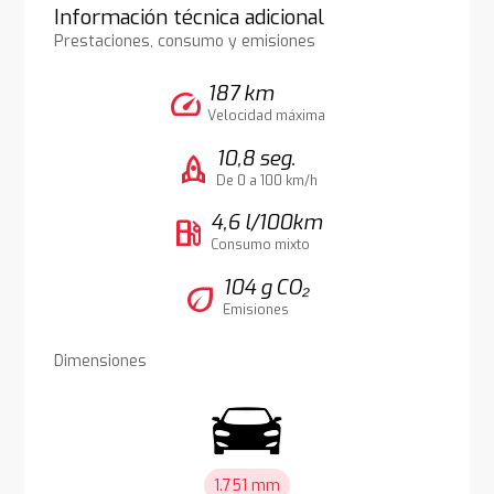
Información técnica adicional
Prestaciones, consumo y emisiones
187 km
speed
Velocidad máxima
10,8 seg.
rocket
De 0 a 100 km/h
4,6 l/100km
local_gas_station
Consumo mixto
104 g CO₂
eco
Emisiones
Dimensiones
1.751 mm