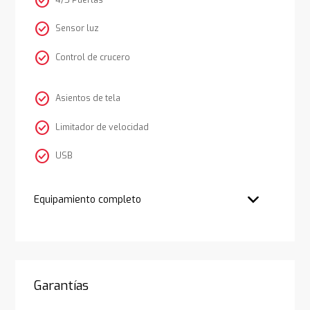
check_circle
4/5 Puertas
check_circle
Sensor luz
check_circle
Control de crucero
check_circle
Asientos de tela
check_circle
Limitador de velocidad
check_circle
USB
Equipamiento completo
Garantías