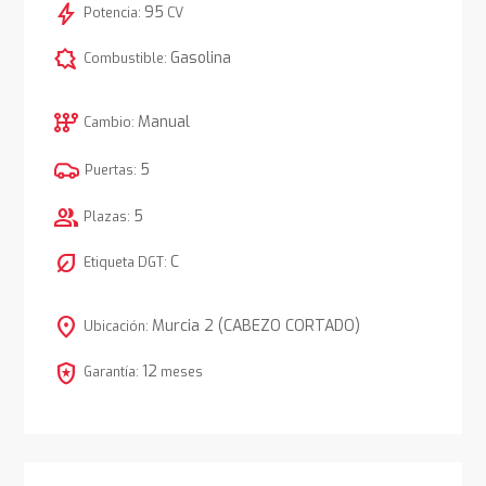
bolt
95
Potencia:
CV
comic_bubble
Gasolina
Combustible:
auto_transmission
Manual
Cambio:
5
Puertas:
group
5
Plazas:
nest_eco_leaf
C
Etiqueta DGT:
location_on
Murcia 2 (CABEZO CORTADO)
Ubicación:
local_police
12
Garantía:
meses