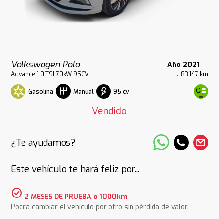
Volkswagen Polo
Año 2021
Advance 1.0 TSI 70kW 95CV
83.147 km
Gasolina
95 cv
Manual
Vendido
¿Te ayudamos?
Este vehículo te hará feliz por...
check_circle
2 MESES DE PRUEBA o 1000km
Podrá cambiar el vehículo por otro sin pérdida de valor.