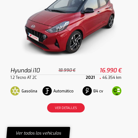
Hyundai i10
16.990 €
18.990 €
1.2 Tecno AT 2C
2021
46.354 km
Gasolina
Automático
84 cv
VER DETALLES
Ver todos los vehículos