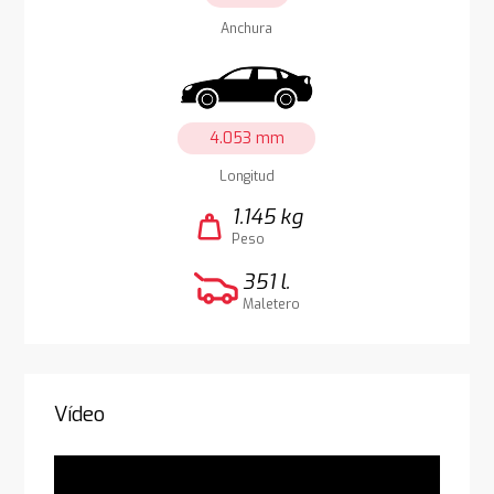
Anchura
4.053 mm
Longitud
1.145 kg
weight
Peso
351 l.
Maletero
Vídeo