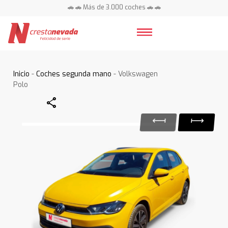
🚗 🚗 Más de 3.000 coches 🚗 🚗
📍 Centros en toda España ⭐
Inicio
-
Coches segunda mano
- Volkswagen
Polo
Share