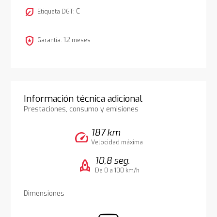
nest_eco_leaf
C
Etiqueta DGT:
local_police
12
Garantía:
meses
Información técnica adicional
Prestaciones, consumo y emisiones
187 km
speed
Velocidad máxima
10,8 seg.
rocket
De 0 a 100 km/h
Dimensiones