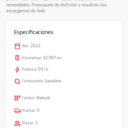
necesidades. Preocúpate de disfrutar y nosotros nos
encargamos de todo
Especificaciones
calendar_today
2022
Año:
32.907
Kilometraje:
km
bolt
95
Potencia:
CV
comic_bubble
Gasolina
Combustible:
auto_transmission
Manual
Cambio:
5
Puertas:
group
5
Plazas: