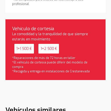
profesional
Vehículo de cortesía
La comodidad y la tranquilidad de que siempre
estarás en movimiento
1+1 500 €
1+2 500 €
*Reparaciones de más de 72 horas en taller
*El vehículo de cortesía puede diferir del modelo de
compra
*Recogida y entrega en instalaciones de Crestanevada
Vehículos similares