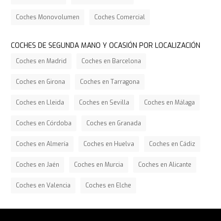
Coches Monovolumen
Coches Comercial
COCHES DE SEGUNDA MANO Y OCASIÓN POR LOCALIZACIÓN
Coches en Madrid
Coches en Barcelona
Coches en Girona
Coches en Tarragona
Coches en Lleida
Coches en Sevilla
Coches en Málaga
Coches en Córdoba
Coches en Granada
Coches en Almería
Coches en Huelva
Coches en Cádiz
Coches en Jaén
Coches en Murcia
Coches en Alicante
Coches en Valencia
Coches en Elche