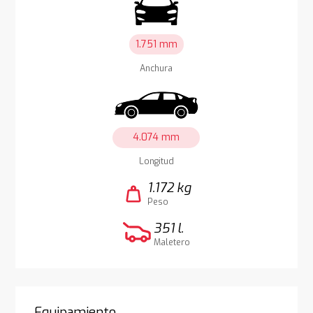
1.751 mm
Anchura
4.074 mm
Longitud
1.172 kg
weight
Peso
351 l.
Maletero
Equipamiento