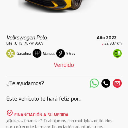
Volkswagen Polo
Año 2022
Life 1.0 TSI 70kW 95CV
32.907 km
Gasolina
95 cv
Manual
Vendido
¿Te ayudamos?
Este vehículo te hará feliz por...
check_circle
FINANCIACIÓN A SU MEDIDA
¿Quieres financiar? Trabajamos con multiples entidades
para ofrecerte la mejor financiación adaptada a tus