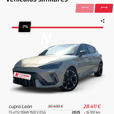
-7%
cupra León
28.411 €
30.400 €
1.5 eTSI 110kW 150CV DSG
2025
16.951 km