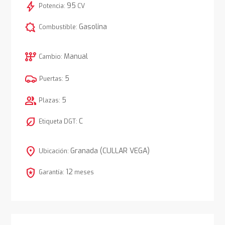
bolt
95
Potencia:
CV
comic_bubble
Gasolina
Combustible:
auto_transmission
Manual
Cambio:
5
Puertas:
group
5
Plazas:
nest_eco_leaf
C
Etiqueta DGT:
location_on
Granada (CULLAR VEGA)
Ubicación:
local_police
12
Garantía:
meses