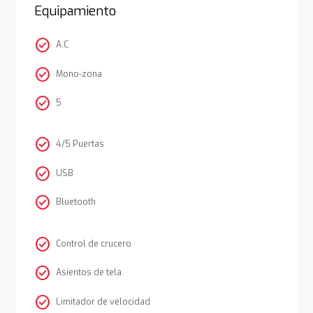
Equipamiento
check_circle
A.C
check_circle
Mono-zona
check_circle
5
check_circle
4/5 Puertas
check_circle
USB
check_circle
Bluetooth
check_circle
Control de crucero
check_circle
Asientos de tela
check_circle
Limitador de velocidad