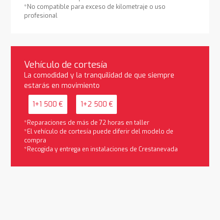
*No compatible para exceso de kilometraje o uso
profesional
Vehículo de cortesía
La comodidad y la tranquilidad de que siempre
estarás en movimiento
1+1 500 €
1+2 500 €
*Reparaciones de más de 72 horas en taller
*El vehículo de cortesía puede diferir del modelo de
compra
*Recogida y entrega en instalaciones de Crestanevada