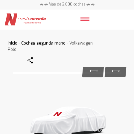
🚗 🚗 Más de 3.000 coches 🚗 🚗
📍 Centros en toda España ⭐
Inicio
-
Coches segunda mano
- Volkswagen
Polo
Share