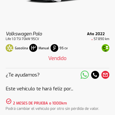
Volkswagen Polo
Año 2022
Life 1.0 TSI 70kW 95CV
57.890 km
Gasolina
95 cv
Manual
Vendido
¿Te ayudamos?
Este vehículo te hará feliz por...
check_circle
2 MESES DE PRUEBA o 1000km
Podrá cambiar el vehículo por otro sin pérdida de valor.