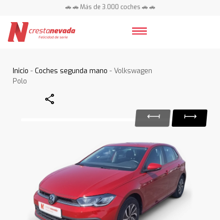
🚗 🚗 Más de 3.000 coches 🚗 🚗
📍 Centros en toda España ⭐
Inicio
-
Coches segunda mano
- Volkswagen
Polo
Share