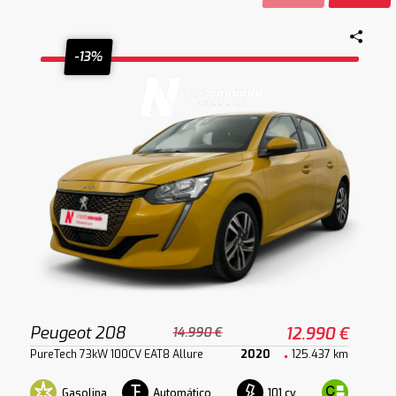
-13%
Peugeot 208
12.990 €
14.990 €
PureTech 73kW 100CV EAT8 Allure
2020
125.437 km
Gasolina
Automático
101 cv