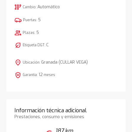
auto_transmission
Automático
Cambio:
5
Puertas:
group
5
Plazas:
nest_eco_leaf
C
Etiqueta DGT:
location_on
Granada (CULLAR VEGA)
Ubicación:
local_police
12
Garantía:
meses
Información técnica adicional
Prestaciones, consumo y emisiones
187 km