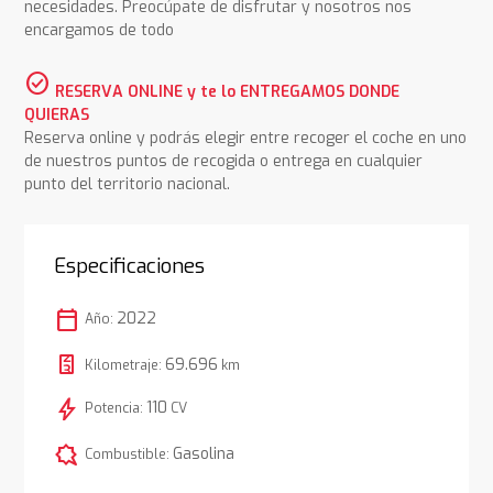
necesidades. Preocúpate de disfrutar y nosotros nos
encargamos de todo
check_circle
RESERVA ONLINE y te lo ENTREGAMOS DONDE
QUIERAS
Reserva online y podrás elegir entre recoger el coche en uno
de nuestros puntos de recogida o entrega en cualquier
punto del territorio nacional.
Especificaciones
calendar_today
2022
Año:
69.696
Kilometraje:
km
bolt
110
Potencia:
CV
comic_bubble
Gasolina
Combustible: