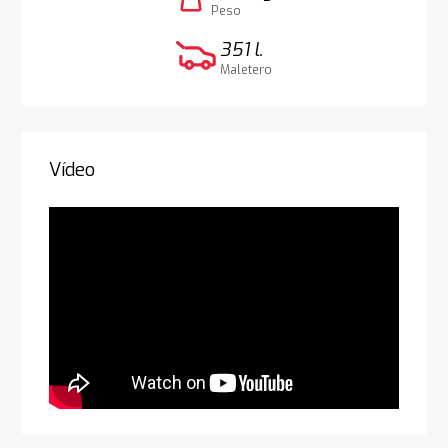
weight
Peso
351 l.
Maletero
Vídeo