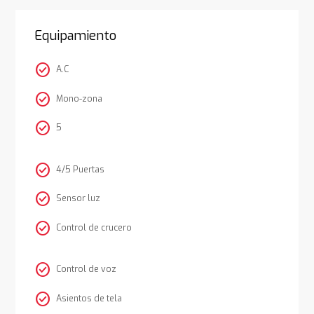
Equipamiento
check_circle
A.C
check_circle
Mono-zona
check_circle
5
check_circle
4/5 Puertas
check_circle
Sensor luz
check_circle
Control de crucero
check_circle
Control de voz
check_circle
Asientos de tela