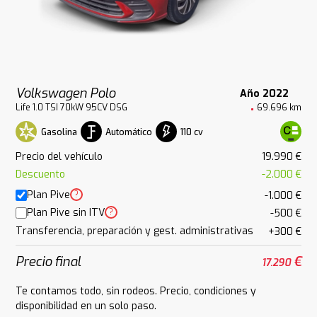
Volkswagen Polo
Año 2022
Life 1.0 TSI 70kW 95CV DSG
69.696 km
Gasolina
Automático
110 cv
Precio del vehículo
19.990 €
Descuento
-2.000 €
Plan Pive
?
-1.000 €
Plan Pive sin ITV
?
-500 €
Transferencia, preparación y gest. administrativas
+300 €
Precio final
€
17.290
Te contamos todo, sin rodeos. Precio, condiciones y
disponibilidad en un solo paso.