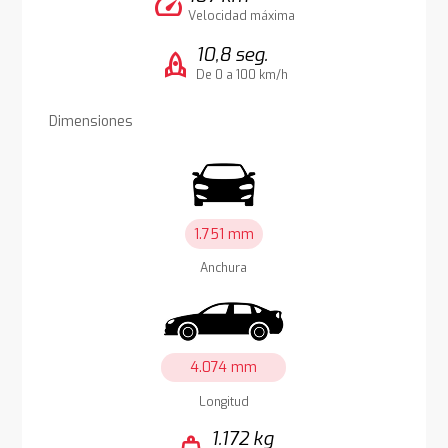
speed
Velocidad máxima
10,8 seg.
rocket
De 0 a 100 km/h
Dimensiones
1.751 mm
Anchura
4.074 mm
Longitud
1.172 kg