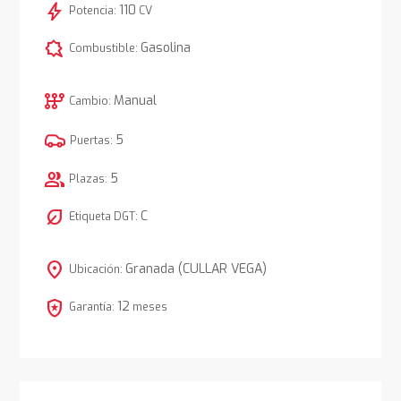
bolt
110
Potencia:
CV
comic_bubble
Gasolina
Combustible:
auto_transmission
Manual
Cambio:
5
Puertas:
group
5
Plazas:
nest_eco_leaf
C
Etiqueta DGT:
location_on
Granada (CULLAR VEGA)
Ubicación:
local_police
12
Garantía:
meses