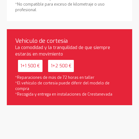
*No compatible para exceso de kilometraje o uso
profesional
Vehículo de cortesía
La comodidad y la tranquilidad de que siempre
estarás en movimiento
1+1 500 €
1+2 500 €
*Reparaciones de más de 72 horas en taller
*El vehículo de cortesía puede diferir del modelo de
compra
*Recogida y entrega en instalaciones de Crestanevada