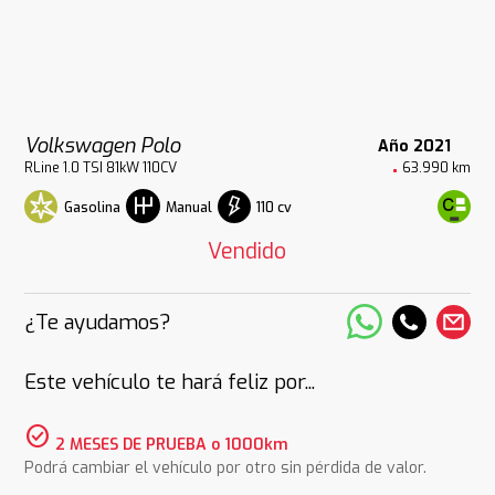
Volkswagen Polo
Año 2021
RLine 1.0 TSI 81kW 110CV
63.990 km
Gasolina
110 cv
Manual
Vendido
¿Te ayudamos?
Este vehículo te hará feliz por...
check_circle
2 MESES DE PRUEBA o 1000km
Podrá cambiar el vehículo por otro sin pérdida de valor.