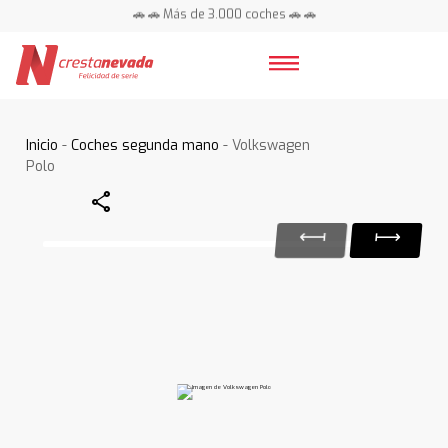
🚗 🚗 Más de 3.000 coches 🚗 🚗
📍 Centros en toda España ⭐
Inicio
-
Coches segunda mano
- Volkswagen
Polo
Share