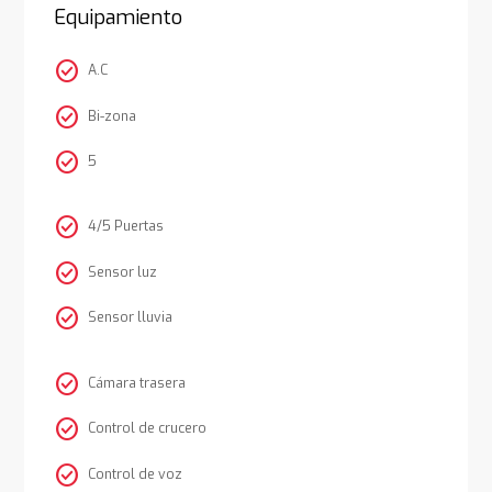
Equipamiento
check_circle
A.C
check_circle
Bi-zona
check_circle
5
check_circle
4/5 Puertas
check_circle
Sensor luz
check_circle
Sensor lluvia
check_circle
Cámara trasera
check_circle
Control de crucero
check_circle
Control de voz