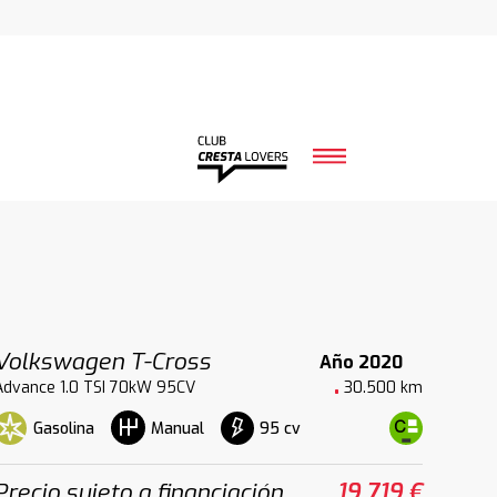
Volkswagen T-Cross
Año 2020
Advance 1.0 TSI 70kW 95CV
30.500 km
Gasolina
95 cv
Manual
Precio sujeto a financiación
19.719 €