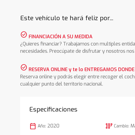
Este vehículo te hará feliz por...
check_circle
FINANCIACIÓN A SU MEDIDA
¿Quieres financiar? Trabajamos con multiples entida
necesidades. Preocúpate de disfrutar y nosotros n
check_circle
RESERVA ONLINE y te lo ENTREGAMOS DONDE
Reserva online y podrás elegir entre recoger el coc
cualquier punto del territorio nacional.
Especificaciones
calendar_today
auto_transmission
2020
M
Año:
Cambio: