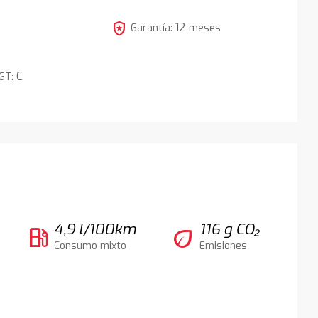
5
local_police
12
Garantía:
meses
C
DGT:
4,9 l/100km
116 g CO₂
local_gas_station
eco
Consumo mixto
Emisiones