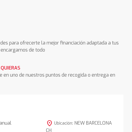
des para ofrecerte la mejor financiación adaptada a tus
os encargamos de todo
 QUIERAS
he en uno de nuestros puntos de recogida o entrega en
location_on
anual
NEW BARCELONA
Ubicación:
CH