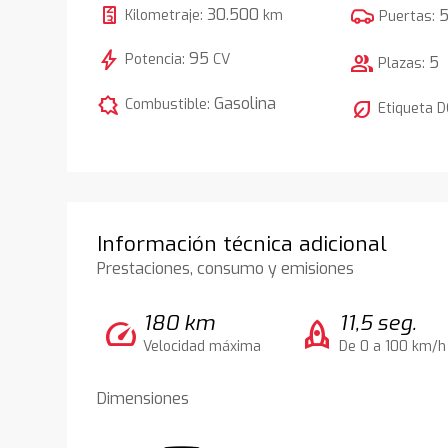
30.500
Kilometraje:
km
Puertas:
bolt
95
Potencia:
CV
group
5
Plazas:
comic_bubble
Gasolina
Combustible:
nest_eco_leaf
Etiqueta 
Información técnica adicional
Prestaciones, consumo y emisiones
180 km
11,5 seg.
speed
rocket
Velocidad máxima
De 0 a 100 km/h
Dimensiones