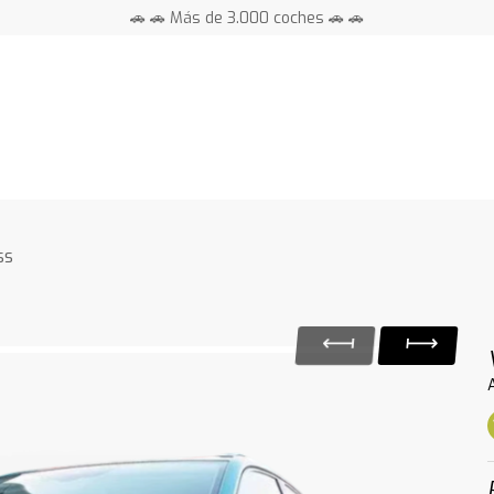
🚗 🚗 Más de 3.000 coches 🚗 🚗
📍 Centros en toda España ⭐
ss