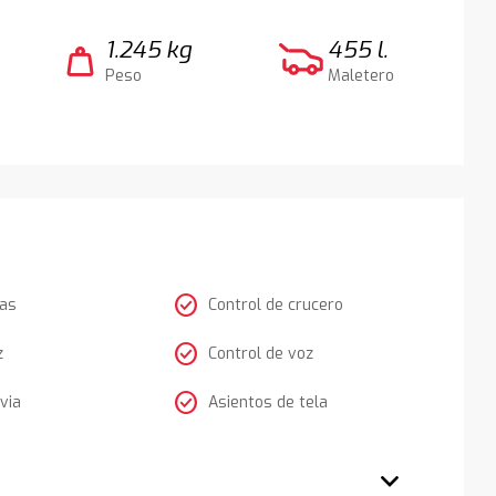
1.245 kg
455 l.
weight
Peso
Maletero
check_circle
tas
Control de crucero
check_circle
z
Control de voz
check_circle
via
Asientos de tela