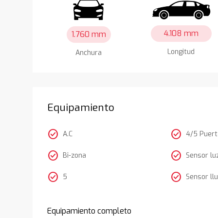
4.108 mm
1.760 mm
Longitud
Anchura
Equipamiento
check_circle
check_circle
A.C
4/5 Puer
check_circle
check_circle
Bi-zona
Sensor lu
check_circle
check_circle
5
Sensor llu
Equipamiento completo