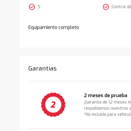
check_circle
check_circle
5
Control d
Equipamiento completo
Garantías
2 meses de prueba
¡Garantía de 12 meses i
respaldamos nuestros v
*No incluida para vehícu