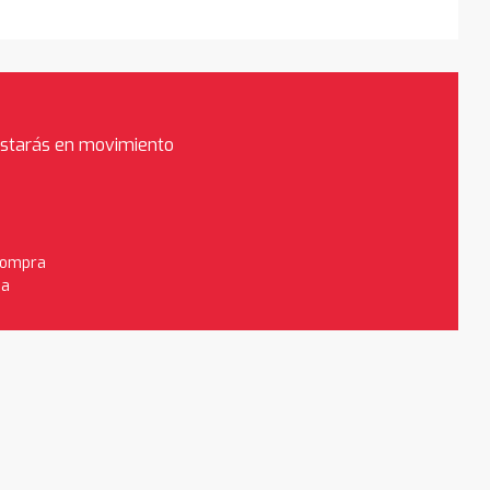
estarás en movimiento
 compra
da