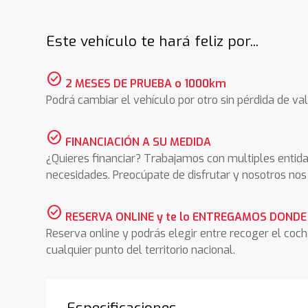
Este vehículo te hará feliz por...
check_circle
2 MESES DE PRUEBA o 1000km
Podrá cambiar el vehículo por otro sin pérdida de val
check_circle
FINANCIACIÓN A SU MEDIDA
¿Quieres financiar? Trabajamos con multiples entida
necesidades. Preocúpate de disfrutar y nosotros n
check_circle
RESERVA ONLINE y te lo ENTREGAMOS DONDE
Reserva online y podrás elegir entre recoger el coc
cualquier punto del territorio nacional.
Especificaciones