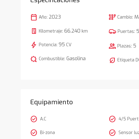
calendar_today
auto_transmission
2023
M
Año:
Cambio:
66.240
Kilometraje:
km
Puertas:
bolt
95
Potencia:
CV
group
5
Plazas:
comic_bubble
Gasolina
Combustible:
nest_eco_leaf
Etiqueta 
Equipamiento
check_circle
check_circle
A.C
4/5 Puer
check_circle
check_circle
Bi-zona
Sensor lu