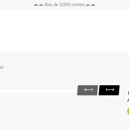
🚗 🚗 Más de 3.000 coches 🚗 🚗
📍 Centros en toda España ⭐
ss