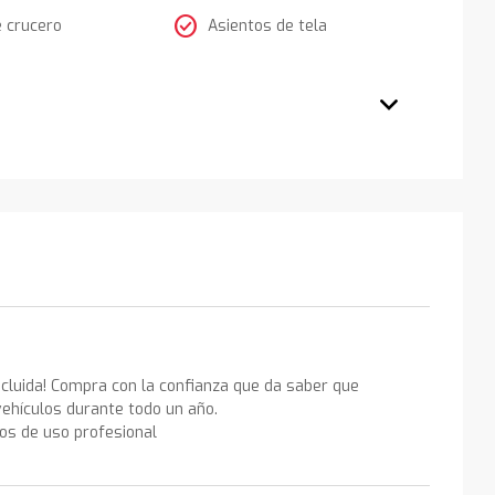
check_circle
e crucero
Asientos de tela
ncluida! Compra con la confianza que da saber que
ehículos durante todo un año.
los de uso profesional