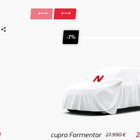
-7%
0
cupra Formentor
2
27.990 €