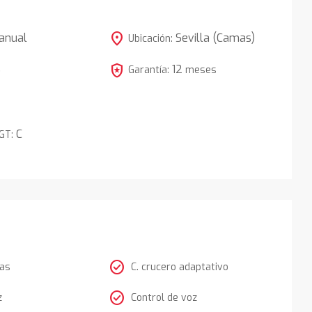
location_on
anual
Sevilla (Camas)
Ubicación:
local_police
12
5
Garantía:
meses
C
DGT:
check_circle
tas
C. crucero adaptativo
check_circle
z
Control de voz