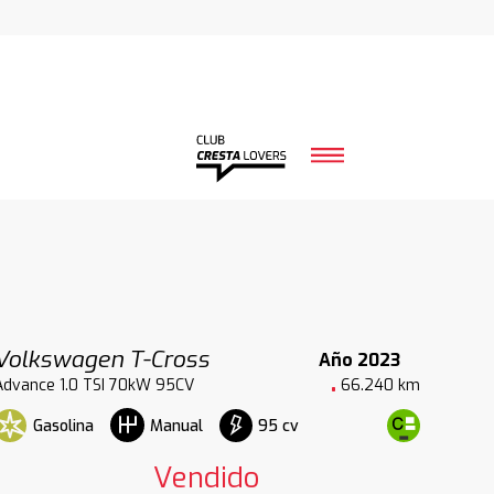
Volkswagen T-Cross
Año 2023
Advance 1.0 TSI 70kW 95CV
66.240 km
Gasolina
95 cv
Manual
Vendido