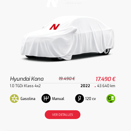
Hyundai Kona
17.490 €
19.490 €
1.0 TGDi Klass 4x2
2022
43.640 km
Gasolina
120 cv
Manual
VER DETALLES