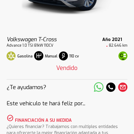
Volkswagen T-Cross
Año 2021
Advance 1.0 TSI 81kW 110CV
82.646 km
Gasolina
110 cv
Manual
Vendido
¿Te ayudamos?
Este vehículo te hará feliz por...
check_circle
FINANCIACIÓN A SU MEDIDA
¿Quieres financiar? Trabajamos con multiples entidades
para ofrecerte la mejor financiación adaptada a tus