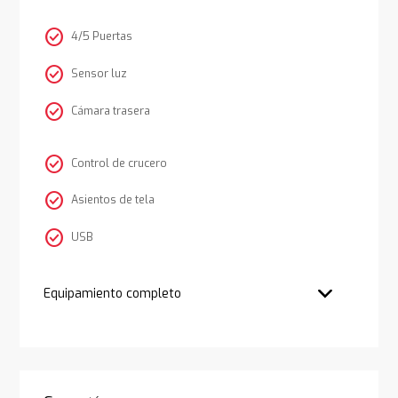
check_circle
4/5 Puertas
check_circle
Sensor luz
check_circle
Cámara trasera
check_circle
Control de crucero
check_circle
Asientos de tela
check_circle
USB
Equipamiento completo