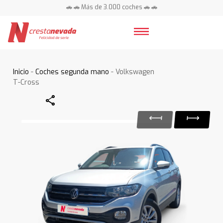
🚗 🚗 Más de 3.000 coches 🚗 🚗
📍 Centros en toda España ⭐
Inicio
-
Coches segunda mano
- Volkswagen
T-Cross
Share