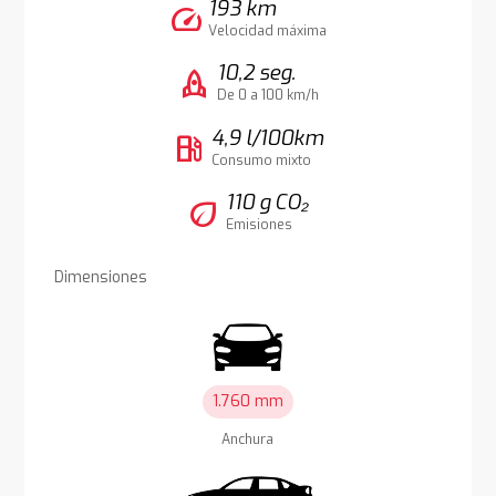
193 km
speed
Velocidad máxima
10,2 seg.
rocket
De 0 a 100 km/h
4,9 l/100km
local_gas_station
Consumo mixto
110 g CO₂
eco
Emisiones
Dimensiones
1.760 mm
Anchura