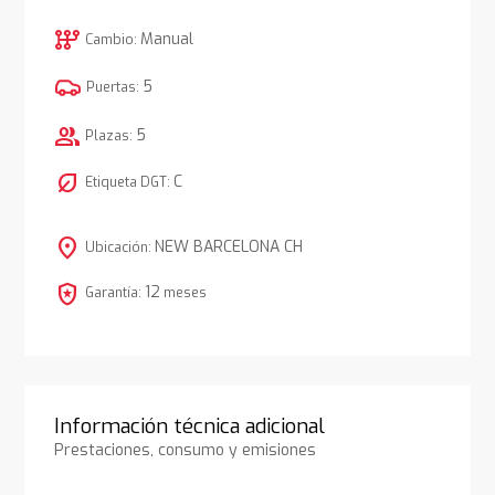
auto_transmission
Manual
Cambio:
5
Puertas:
group
5
Plazas:
nest_eco_leaf
C
Etiqueta DGT:
location_on
NEW BARCELONA CH
Ubicación:
local_police
12
Garantía:
meses
Información técnica adicional
Prestaciones, consumo y emisiones