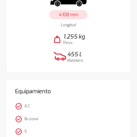
4.108 mm
Longitud
1.255 kg
weight
Peso
455 l.
Maletero
Equipamiento
check_circle
A.C
check_circle
Bi-zona
check_circle
5