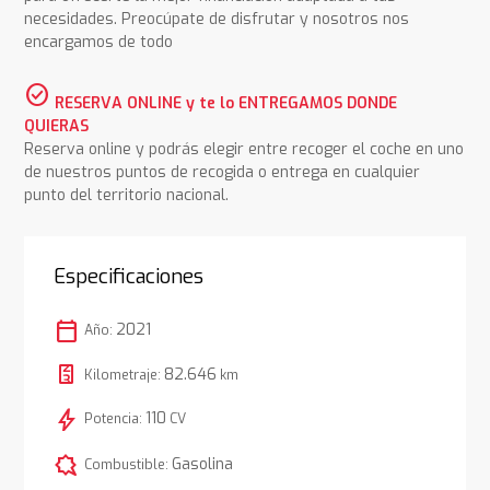
necesidades. Preocúpate de disfrutar y nosotros nos
encargamos de todo
check_circle
RESERVA ONLINE y te lo ENTREGAMOS DONDE
QUIERAS
Reserva online y podrás elegir entre recoger el coche en uno
de nuestros puntos de recogida o entrega en cualquier
punto del territorio nacional.
Especificaciones
calendar_today
2021
Año:
82.646
Kilometraje:
km
bolt
110
Potencia:
CV
comic_bubble
Gasolina
Combustible: