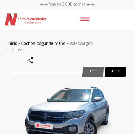
🚗 🚗 Más de 3.000 coches 🚗 🚗
📍 Centros en toda España ⭐
Inicio
-
Coches segunda mano
- Volkswagen
T-Cross
Share