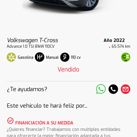
Volkswagen T-Cross
Año 2022
Advance 1.0 TSI 81kW 110CV
65.574 km
Gasolina
110 cv
Manual
Vendido
¿Te ayudamos?
Este vehículo te hará feliz por...
check_circle
FINANCIACIÓN A SU MEDIDA
¿Quieres financiar? Trabajamos con multiples entidades
para ofrecerte la mejor financiación adaptada a tus