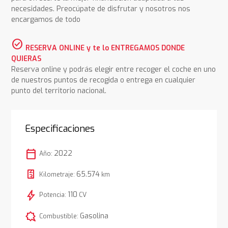
necesidades. Preocúpate de disfrutar y nosotros nos
encargamos de todo
check_circle
RESERVA ONLINE y te lo ENTREGAMOS DONDE
QUIERAS
Reserva online y podrás elegir entre recoger el coche en uno
de nuestros puntos de recogida o entrega en cualquier
punto del territorio nacional.
Especificaciones
calendar_today
2022
Año:
65.574
Kilometraje:
km
bolt
110
Potencia:
CV
comic_bubble
Gasolina
Combustible: