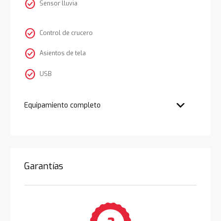
check_circle
Sensor lluvia
check_circle
Control de crucero
check_circle
Asientos de tela
check_circle
USB
Equipamiento completo
Garantías