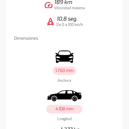
189 km
speed
Velocidad máxima
10,8 seg.
rocket
De 0 a 100 km/h
Dimensiones
1.760 mm
Anchura
4.108 mm
Longitud