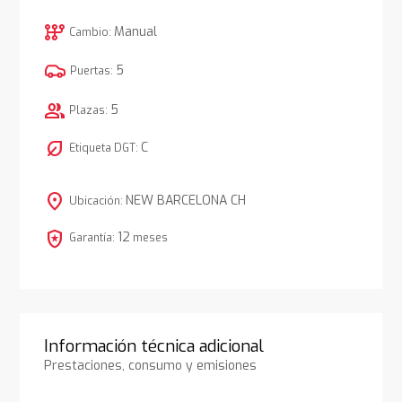
auto_transmission
Manual
Cambio:
5
Puertas:
group
5
Plazas:
nest_eco_leaf
C
Etiqueta DGT:
location_on
NEW BARCELONA CH
Ubicación:
local_police
12
Garantía:
meses
Información técnica adicional
Prestaciones, consumo y emisiones