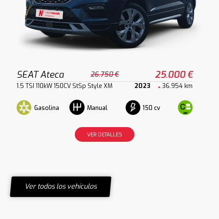
SEAT Ateca
25.000 €
26.750 €
1.5 TSI 110kW 150CV StSp Style XM
2023
36.954 km
Gasolina
150 cv
Manual
VER DETALLES
Ver todos los vehículos