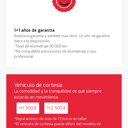
1+1 años de garantía
Amplía tu garantía y siéntete más libre. Un año de garantía
extra a tu disposición.
*Total de kilometraje 30.000 km
*No compatible para exceso de kilometraje o uso
profesional
Vehículo de cortesía
La comodidad y la tranquilidad de que siempre
estarás en movimiento
1+1 500 €
1+2 500 €
*Reparaciones de más de 72 horas en taller
*El vehículo de cortesía puede diferir del modelo de