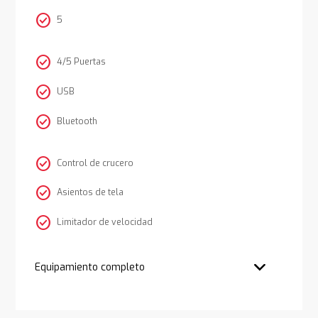
check_circle
5
check_circle
4/5 Puertas
check_circle
USB
check_circle
Bluetooth
check_circle
Control de crucero
check_circle
Asientos de tela
check_circle
Limitador de velocidad
Equipamiento completo