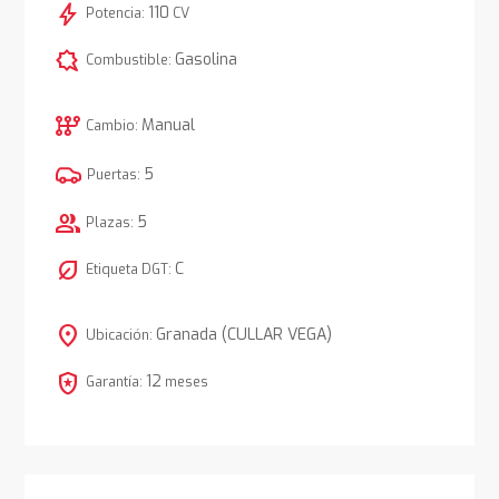
bolt
110
Potencia:
CV
comic_bubble
Gasolina
Combustible:
auto_transmission
Manual
Cambio:
5
Puertas:
group
5
Plazas:
nest_eco_leaf
C
Etiqueta DGT:
location_on
Granada (CULLAR VEGA)
Ubicación:
local_police
12
Garantía:
meses