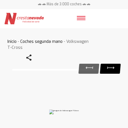
🚗 🚗 Más de 3.000 coches 🚗 🚗
📍 Centros en toda España ⭐
Inicio
-
Coches segunda mano
- Volkswagen
T-Cross
Share