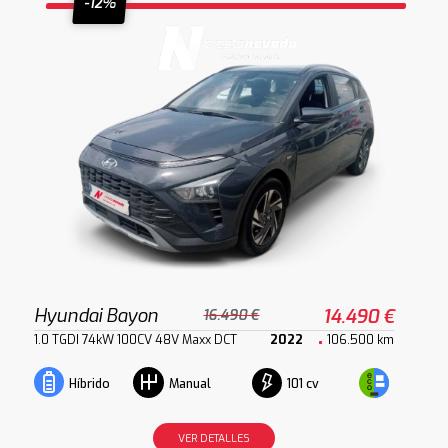
-12%
Hyundai Bayon
14.490 €
16.490 €
1.0 TGDI 74kW 100CV 48V Maxx DCT
2022
106.500 km
101 cv
Híbrido
Manual
VER DETALLES