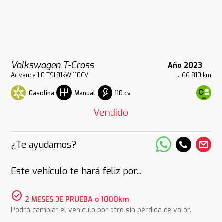
Volkswagen T-Cross
Año 2023
Advance 1.0 TSI 81kW 110CV
66.810 km
Gasolina
110 cv
Manual
Vendido
¿Te ayudamos?
Este vehículo te hará feliz por...
check_circle
2 MESES DE PRUEBA o 1000km
Podrá cambiar el vehículo por otro sin pérdida de valor.