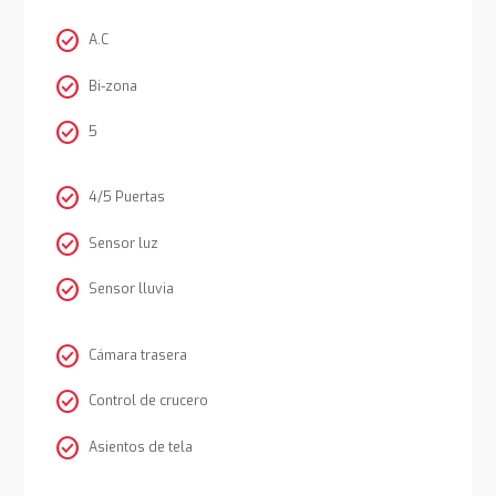
check_circle
A.C
check_circle
Bi-zona
check_circle
5
check_circle
4/5 Puertas
check_circle
Sensor luz
check_circle
Sensor lluvia
check_circle
Cámara trasera
check_circle
Control de crucero
check_circle
Asientos de tela