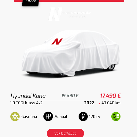
-10%
Hyundai Kona
17.490 €
19.490 €
1.0 TGDi Klass 4x2
2022
43.640 km
Gasolina
120 cv
Manual
VER DETALLES