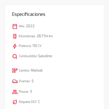
Especificaciones
calendar_today
2022
Año:
28.754
Kilometraje:
km
bolt
110
Potencia:
CV
comic_bubble
Gasolina
Combustible:
auto_transmission
Manual
Cambio:
5
Puertas:
group
5
Plazas:
nest_eco_leaf
C
Etiqueta DGT: