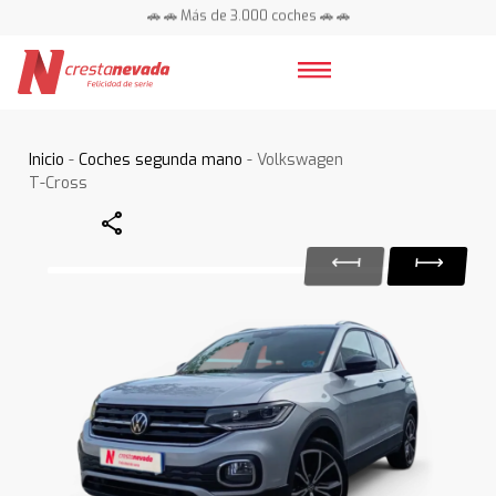
🚗 🚗 Más de 3.000 coches 🚗 🚗
📍 Centros en toda España ⭐
Inicio
-
Coches segunda mano
- Volkswagen
T-Cross
Share