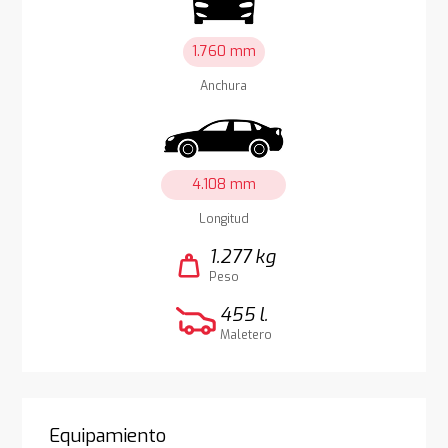
1.760 mm
Anchura
4.108 mm
Longitud
1.277 kg
weight
Peso
455 l.
Maletero
Equipamiento