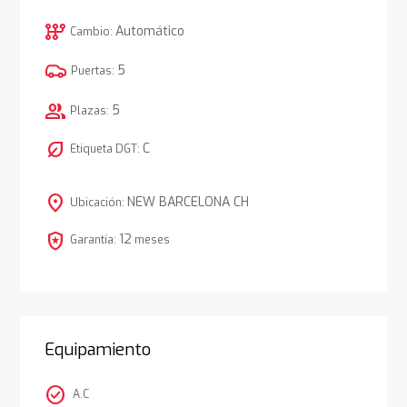
auto_transmission
Automático
Cambio:
5
Puertas:
group
5
Plazas:
nest_eco_leaf
C
Etiqueta DGT:
location_on
NEW BARCELONA CH
Ubicación:
local_police
12
Garantía:
meses
Equipamiento
check_circle
A.C