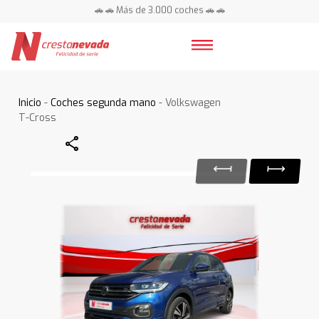
🚗 🚗 Más de 3.000 coches 🚗 🚗
📍 Centros en toda España ⭐
Inicio
-
Coches segunda mano
- Volkswagen
T-Cross
Share