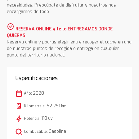
necesidades. Preocúpate de disfrutar y nosotros nos
encargamos de todo
check_circle
RESERVA ONLINE y te lo ENTREGAMOS DONDE
QUIERAS
Reserva online y podrás elegir entre recoger el coche en uno
de nuestros puntos de recogida o entrega en cualquier
punto del territorio nacional.
Especificaciones
calendar_today
2020
Año:
52.291
Kilometraje:
km
bolt
110
Potencia:
CV
comic_bubble
Gasolina
Combustible: