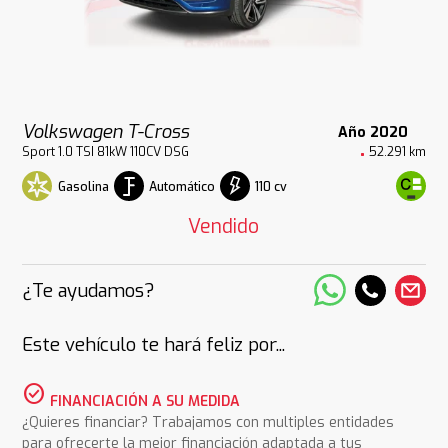
Volkswagen T-Cross
Año 2020
Sport 1.0 TSI 81kW 110CV DSG
52.291 km
Gasolina
Automático
110 cv
Vendido
¿Te ayudamos?
Este vehículo te hará feliz por...
check_circle
FINANCIACIÓN A SU MEDIDA
¿Quieres financiar? Trabajamos con multiples entidades
para ofrecerte la mejor financiación adaptada a tus