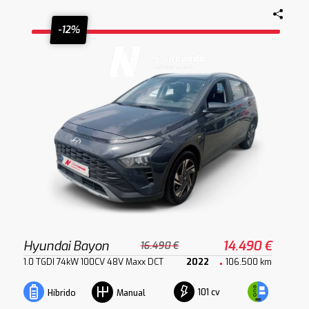
-12%
Hyundai Bayon
14.490 €
16.490 €
1.0 TGDI 74kW 100CV 48V Maxx DCT
2022
106.500 km
101 cv
Híbrido
Manual