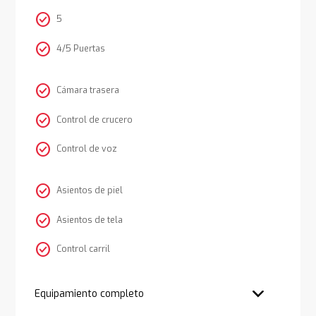
check_circle
5
check_circle
4/5 Puertas
check_circle
Cámara trasera
check_circle
Control de crucero
check_circle
Control de voz
check_circle
Asientos de piel
check_circle
Asientos de tela
check_circle
Control carril
Equipamiento completo