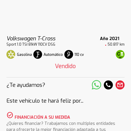
Volkswagen T-Cross
Año 2021
Sport 1.0 TSI 81kW 110CV DSG
50.817 km
Gasolina
Automático
110 cv
Vendido
¿Te ayudamos?
Este vehículo te hará feliz por...
check_circle
FINANCIACIÓN A SU MEDIDA
¿Quieres financiar? Trabajamos con multiples entidades
para ofrecerte la mejor financiación adaptada a tus