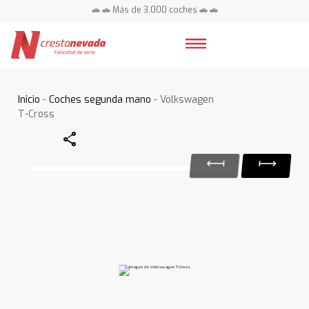
🚗 🚗 Más de 3.000 coches 🚗 🚗
📍 Centros en toda España ⭐
Inicio
-
Coches segunda mano
- Volkswagen
T-Cross
Share