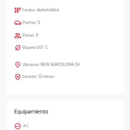
auto_transmission
Automático
Cambio:
5
Puertas:
group
5
Plazas:
nest_eco_leaf
C
Etiqueta DGT:
location_on
NEW BARCELONA CH
Ubicación:
local_police
12
Garantía:
meses
Equipamiento
check_circle
A.C