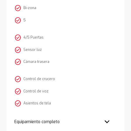
check_circle
Bi-zona
check_circle
5
check_circle
4/5 Puertas
check_circle
Sensor luz
check_circle
Cámara trasera
check_circle
Control de crucero
check_circle
Control de voz
check_circle
Asientos de tela
Equipamiento completo