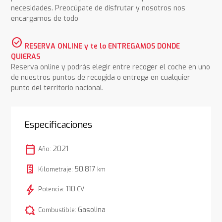
necesidades. Preocúpate de disfrutar y nosotros nos
encargamos de todo
check_circle
RESERVA ONLINE y te lo ENTREGAMOS DONDE
QUIERAS
Reserva online y podrás elegir entre recoger el coche en uno
de nuestros puntos de recogida o entrega en cualquier
punto del territorio nacional.
Especificaciones
calendar_today
2021
Año:
50.817
Kilometraje:
km
bolt
110
Potencia:
CV
comic_bubble
Gasolina
Combustible: