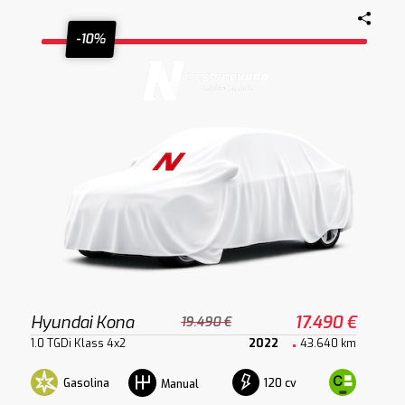
-10%
Hyundai Kona
17.490 €
19.490 €
1.0 TGDi Klass 4x2
2022
43.640 km
Gasolina
120 cv
Manual