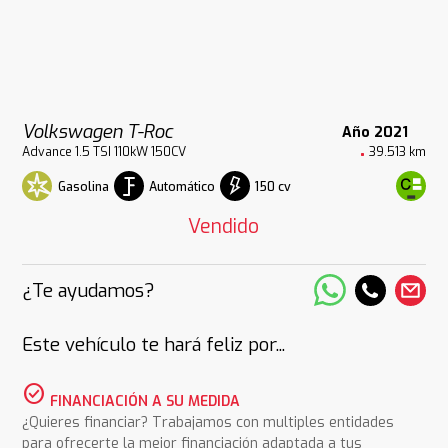
Volkswagen T-Roc
Año 2021
Advance 1.5 TSI 110kW 150CV
39.513 km
Gasolina
Automático
150 cv
Vendido
¿Te ayudamos?
Este vehículo te hará feliz por...
check_circle
FINANCIACIÓN A SU MEDIDA
¿Quieres financiar? Trabajamos con multiples entidades
para ofrecerte la mejor financiación adaptada a tus