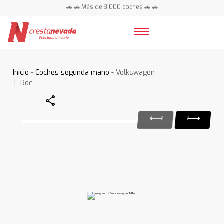
🚗 🚗 Más de 3.000 coches 🚗 🚗
📍 Centros en toda España ⭐
Inicio
-
Coches segunda mano
- Volkswagen
T-Roc
Share