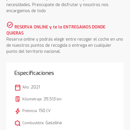
necesidades. Preocúpate de disfrutar y nosotros nos
encargamos de todo
check_circle
RESERVA ONLINE y te lo ENTREGAMOS DONDE
QUIERAS
Reserva online y podrás elegir entre recoger el coche en uno
de nuestros puntos de recogida o entrega en cualquier
punto del territorio nacional.
Especificaciones
calendar_today
2021
Año:
39.513
Kilometraje:
km
bolt
150
Potencia:
CV
comic_bubble
Gasolina
Combustible: