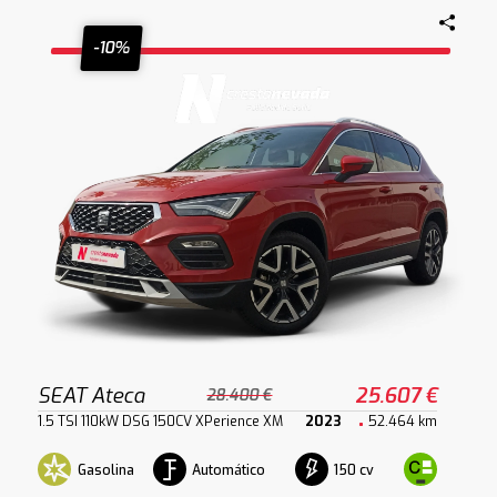
-10%
SEAT Ateca
25.607 €
28.400 €
1.5 TSI 110kW DSG 150CV XPerience XM
2023
52.464 km
Gasolina
Automático
150 cv