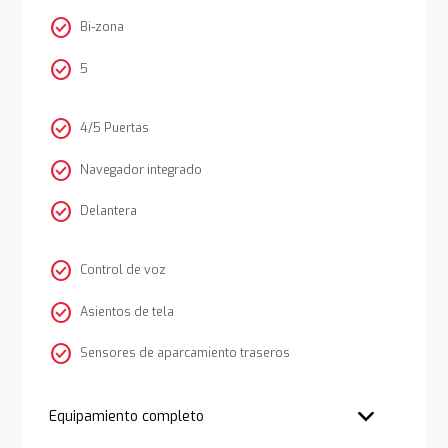
check_circle
Bi-zona
check_circle
5
check_circle
4/5 Puertas
check_circle
Navegador integrado
check_circle
Delantera
check_circle
Control de voz
check_circle
Asientos de tela
check_circle
Sensores de aparcamiento traseros
Equipamiento completo