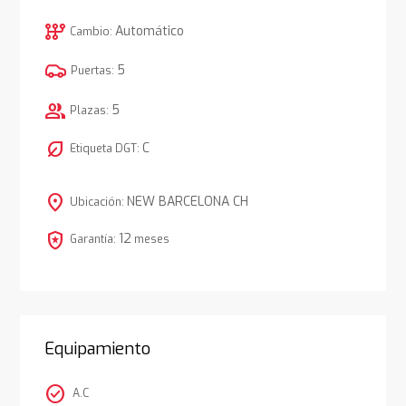
auto_transmission
Automático
Cambio:
5
Puertas:
group
5
Plazas:
nest_eco_leaf
C
Etiqueta DGT:
location_on
NEW BARCELONA CH
Ubicación:
local_police
12
Garantía:
meses
Equipamiento
check_circle
A.C