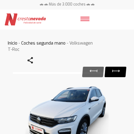
🚗 🚗 Más de 3.000 coches 🚗 🚗
📍 Centros en toda España ⭐
Inicio
-
Coches segunda mano
- Volkswagen
T-Roc
Share