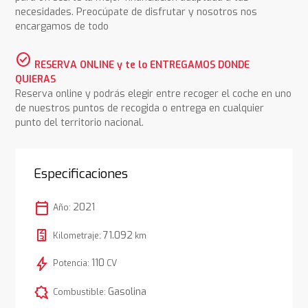
necesidades. Preocúpate de disfrutar y nosotros nos
encargamos de todo
check_circle
RESERVA ONLINE y te lo ENTREGAMOS DONDE
QUIERAS
Reserva online y podrás elegir entre recoger el coche en uno
de nuestros puntos de recogida o entrega en cualquier
punto del territorio nacional.
Especificaciones
calendar_today
2021
Año:
71.092
Kilometraje:
km
bolt
110
Potencia:
CV
comic_bubble
Gasolina
Combustible: