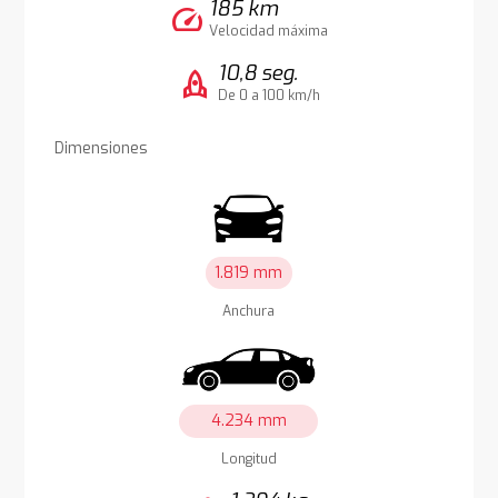
185 km
speed
Velocidad máxima
10,8 seg.
rocket
De 0 a 100 km/h
Dimensiones
1.819 mm
Anchura
4.234 mm
Longitud