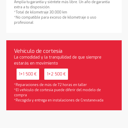
Amplía tu garantía y siéntete más libre. Un año de garantía
extra a tu disposición.
*Total de kilometraje 30.000 km
*No compatible para exceso de kilometraje o uso
profesional
Vehículo de cortesía
La comodidad y la tranquilidad de que siempre
estarás en movimiento
1+1 500 €
1+2 500 €
*Reparaciones de más de 72 horas en taller
*El vehículo de cortesía puede diferir del modelo de
compra
*Recogida y entrega en instalaciones de Crestanevada