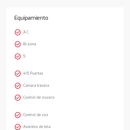
Equipamiento
check_circle
A.C
check_circle
Bi-zona
check_circle
5
check_circle
4/5 Puertas
check_circle
Cámara trasera
check_circle
Control de crucero
check_circle
Control de voz
check_circle
Asientos de tela