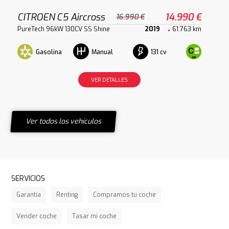
CITROEN C5 Aircross
14.990 €
16.990 €
PureTech 96kW 130CV SS Shine
2019
61.763 km
Gasolina
131 cv
Manual
VER DETALLES
Ver todos los vehículos
SERVICIOS
Garantía
Renting
Compramos tu coche
Vender coche
Tasar mi coche