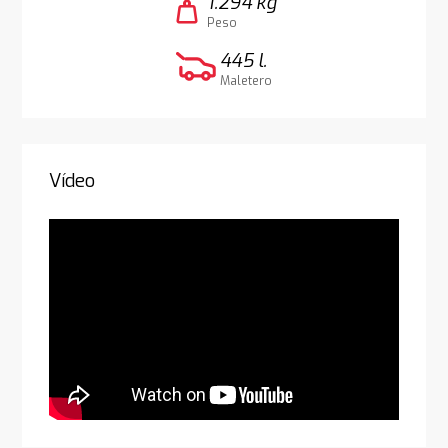
1.294 kg
weight
Peso
445 l.
Maletero
Vídeo