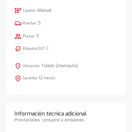
auto_transmission
Manual
Cambio:
5
Puertas:
group
5
Plazas:
nest_eco_leaf
C
Etiqueta DGT:
location_on
Toledo (chemauto)
Ubicación:
local_police
12
Garantía:
meses
Información técnica adicional
Prestaciones, consumo y emisiones