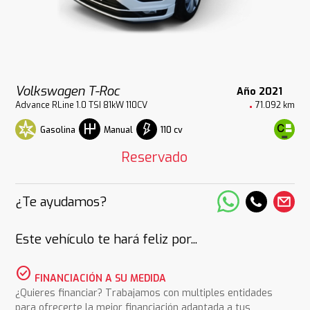
Volkswagen T-Roc
Año 2021
Advance RLine 1.0 TSI 81kW 110CV
71.092 km
Gasolina
110 cv
Manual
Reservado
¿Te ayudamos?
Este vehículo te hará feliz por...
check_circle
FINANCIACIÓN A SU MEDIDA
¿Quieres financiar? Trabajamos con multiples entidades
para ofrecerte la mejor financiación adaptada a tus