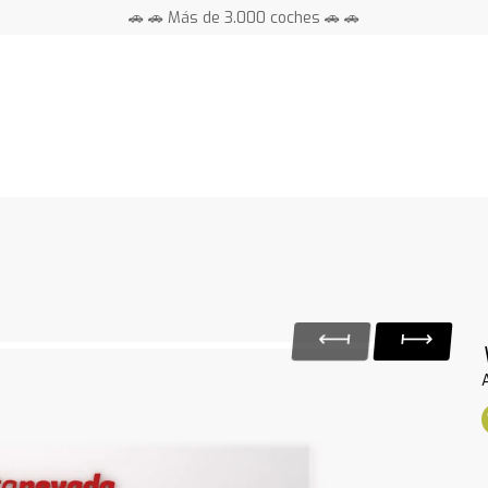
🚗 🚗 Más de 3.000 coches 🚗 🚗
📍 Centros en toda España ⭐