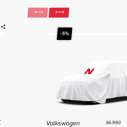
-5%
€
Volkswagen
36.990