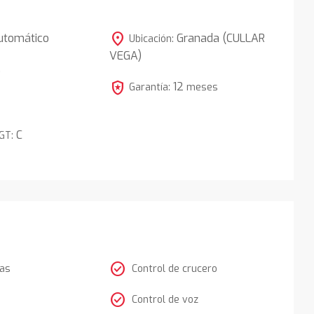
location_on
utomático
Granada (CULLAR
Ubicación:
VEGA)
5
local_police
12
Garantía:
meses
C
DGT:
check_circle
tas
Control de crucero
check_circle
Control de voz