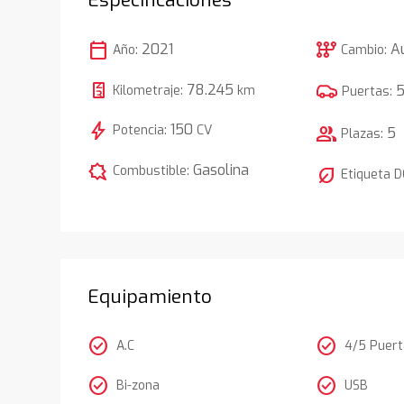
calendar_today
auto_transmission
2021
A
Año:
Cambio:
78.245
Kilometraje:
km
Puertas:
bolt
150
Potencia:
CV
group
5
Plazas:
comic_bubble
Gasolina
Combustible:
nest_eco_leaf
Etiqueta 
Equipamiento
check_circle
check_circle
A.C
4/5 Puer
check_circle
check_circle
Bi-zona
USB