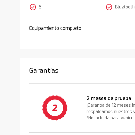
check_circle
check_circle
5
Bluetooth
Equipamiento completo
Garantías
2 meses de prueba
¡Garantía de 12 meses i
respaldamos nuestros v
*No incluida para vehícu