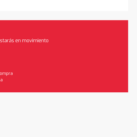
estarás en movimiento
 compra
da