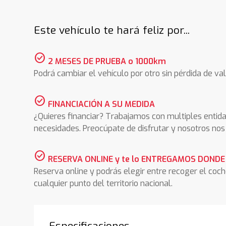
Este vehículo te hará feliz por...
check_circle
2 MESES DE PRUEBA o 1000km
Podrá cambiar el vehículo por otro sin pérdida de val
check_circle
FINANCIACIÓN A SU MEDIDA
¿Quieres financiar? Trabajamos con multiples entida
necesidades. Preocúpate de disfrutar y nosotros n
check_circle
RESERVA ONLINE y te lo ENTREGAMOS DONDE
Reserva online y podrás elegir entre recoger el coc
cualquier punto del territorio nacional.
Especificaciones