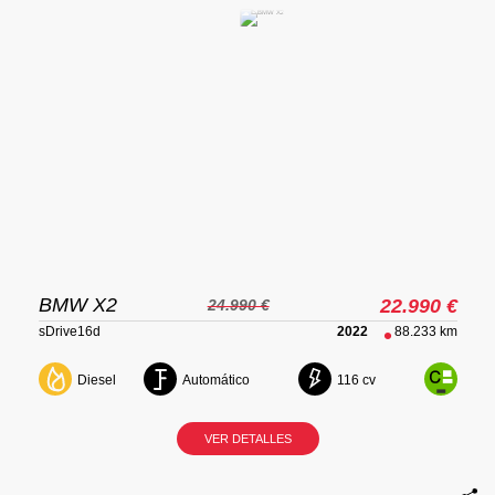
BMW X2
22.990 €
24.990 €
sDrive16d
2022
88.233 km
Diesel
Automático
116 cv
VER DETALLES