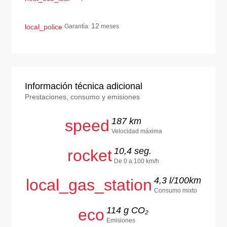
12
local_police
Garantía:
meses
Información técnica adicional
Prestaciones, consumo y emisiones
187 km
speed
Velocidad máxima
10,4 seg.
rocket
De 0 a 100 km/h
4,3 l/100km
local_gas_station
Consumo mixto
114 g CO₂
eco
Emisiones