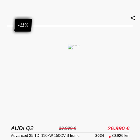
-7%
-7%
-9%
-12%
-8%
-11%
AUDI Q2
26.990 €
28.990 €
Advanced 35 TDI 110kW 150CV S tronic
2024
30.926 km