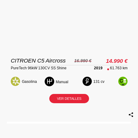
CITROEN C5 Aircross
14.990 €
16.990 €
PureTech 96kW 130CV SS Shine
2019
61.763 km
Gasolina
131 cv
Manual
VER DETALLES