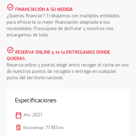
check_circle
FINANCIACIÓN A SU MEDIDA
¿Quieres financiar? Trabajamos con multiples entidades
para ofrecerte la mejor financiación adaptada a tus
necesidades. Preocúpate de disfrutar y nosotros nos
encargamos de todo
check_circle
RESERVA ONLINE y te lo ENTREGAMOS DONDE
QUIERAS
Reserva online y podrás elegir entre recoger el coche en uno
de nuestros puntos de recogida o entrega en cualquier
punto del territorio nacional.
Especificaciones
calendar_today
2021
Año:
77.183
Kilometraje:
km