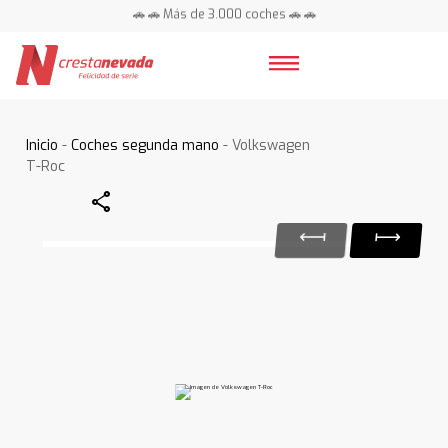
🚗 🚗 Más de 3.000 coches 🚗 🚗
📍 Centros en toda España ⭐
Inicio
-
Coches segunda mano
- Volkswagen
T-Roc
Share