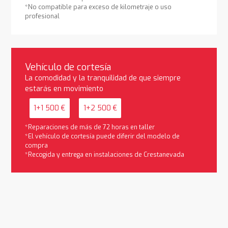
*No compatible para exceso de kilometraje o uso
profesional
Vehículo de cortesía
La comodidad y la tranquilidad de que siempre
estarás en movimiento
1+1 500 €
1+2 500 €
*Reparaciones de más de 72 horas en taller
*El vehículo de cortesía puede diferir del modelo de
compra
*Recogida y entrega en instalaciones de Crestanevada