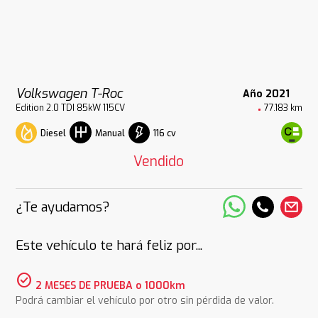
Volkswagen T-Roc
Año 2021
Edition 2.0 TDI 85kW 115CV
77.183 km
Diesel
116 cv
Manual
Vendido
¿Te ayudamos?
Este vehículo te hará feliz por...
check_circle
2 MESES DE PRUEBA o 1000km
Podrá cambiar el vehículo por otro sin pérdida de valor.