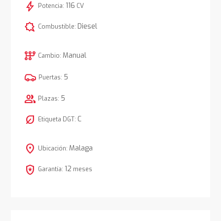
bolt
116
Potencia:
CV
comic_bubble
Diesel
Combustible:
auto_transmission
Manual
Cambio:
5
Puertas:
group
5
Plazas:
nest_eco_leaf
C
Etiqueta DGT:
location_on
Malaga
Ubicación:
local_police
12
Garantía:
meses