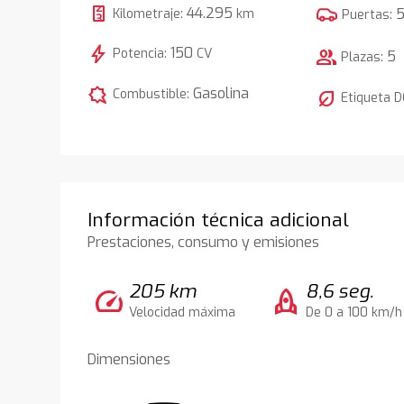
44.295
Kilometraje:
km
Puertas:
bolt
150
Potencia:
CV
group
5
Plazas:
comic_bubble
Gasolina
Combustible:
nest_eco_leaf
Etiqueta 
Información técnica adicional
Prestaciones, consumo y emisiones
205 km
8,6 seg.
speed
rocket
Velocidad máxima
De 0 a 100 km/h
Dimensiones