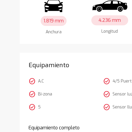
4.236 mm
1.819 mm
Longitud
Anchura
Equipamiento
check_circle
check_circle
A.C
4/5 Puer
check_circle
check_circle
Bi-zona
Sensor lu
check_circle
check_circle
5
Sensor llu
Equipamiento completo