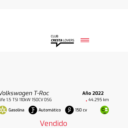
Volkswagen T-Roc
Año 2022
Life 1.5 TSI 110kW 150CV DSG
44.295 km
Gasolina
Automático
150 cv
Vendido