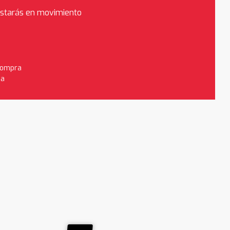
estarás en movimiento
 compra
da