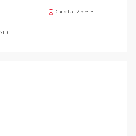
5
local_police
12
Garantía:
meses
C
DGT: