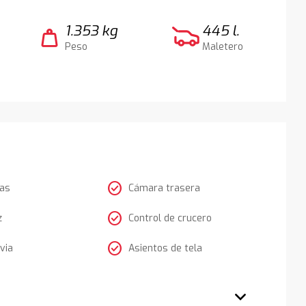
1.353 kg
445 l.
weight
Peso
Maletero
check_circle
tas
Cámara trasera
check_circle
z
Control de crucero
check_circle
via
Asientos de tela