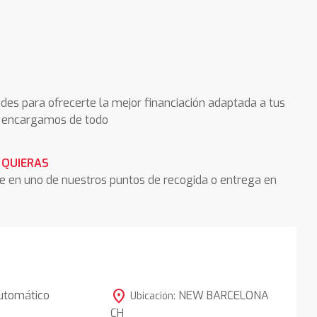
des para ofrecerte la mejor financiación adaptada a tus
os encargamos de todo
 QUIERAS
he en uno de nuestros puntos de recogida o entrega en
location_on
utomático
NEW BARCELONA
Ubicación:
CH