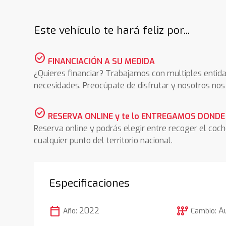
Este vehículo te hará feliz por...
check_circle
FINANCIACIÓN A SU MEDIDA
¿Quieres financiar? Trabajamos con multiples entida
necesidades. Preocúpate de disfrutar y nosotros n
check_circle
RESERVA ONLINE y te lo ENTREGAMOS DONDE
Reserva online y podrás elegir entre recoger el coc
cualquier punto del territorio nacional.
Especificaciones
calendar_today
auto_transmission
2022
A
Año:
Cambio: