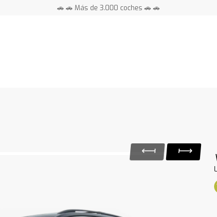
🚗 🚗 Más de 3.000 coches 🚗 🚗
📍 Centros en toda España ⭐