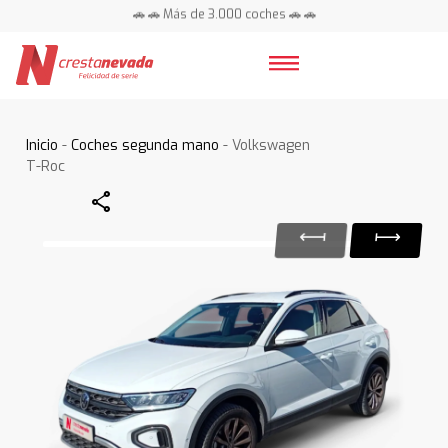
🚗 🚗 Más de 3.000 coches 🚗 🚗
📍 Centros en toda España ⭐
Inicio
-
Coches segunda mano
- Volkswagen
T-Roc
Share