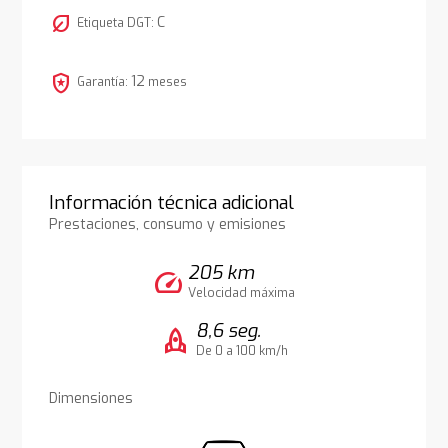
nest_eco_leaf
C
Etiqueta DGT:
local_police
12
Garantía:
meses
Información técnica adicional
Prestaciones, consumo y emisiones
205 km
speed
Velocidad máxima
8,6 seg.
rocket
De 0 a 100 km/h
Dimensiones