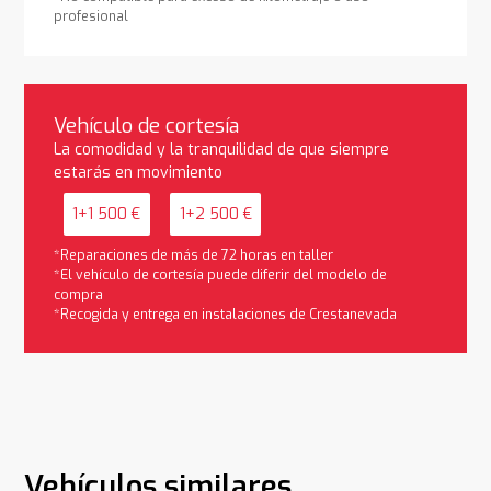
profesional
Vehículo de cortesía
La comodidad y la tranquilidad de que siempre
estarás en movimiento
1+1 500 €
1+2 500 €
*Reparaciones de más de 72 horas en taller
*El vehículo de cortesía puede diferir del modelo de
compra
*Recogida y entrega en instalaciones de Crestanevada
Vehículos similares