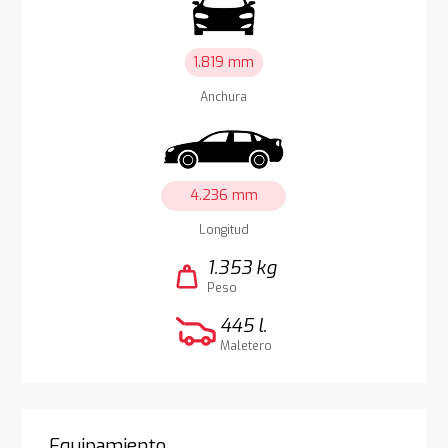
1.819 mm
Anchura
4.236 mm
Longitud
1.353 kg
weight
Peso
445 l.
Maletero
Equipamiento