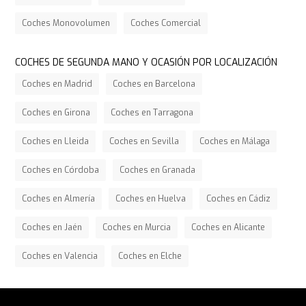
Coches Monovolumen
Coches Comercial
COCHES DE SEGUNDA MANO Y OCASIÓN POR LOCALIZACIÓN
Coches en Madrid
Coches en Barcelona
Coches en Girona
Coches en Tarragona
Coches en Lleida
Coches en Sevilla
Coches en Málaga
Coches en Córdoba
Coches en Granada
Coches en Almería
Coches en Huelva
Coches en Cádiz
Coches en Jaén
Coches en Murcia
Coches en Alicante
Coches en Valencia
Coches en Elche