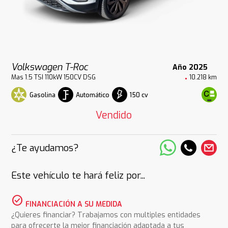
Volkswagen T-Roc
Año 2025
Mas 1.5 TSI 110kW 150CV DSG
10.218 km
Gasolina
Automático
150 cv
Vendido
¿Te ayudamos?
Este vehículo te hará feliz por...
check_circle
FINANCIACIÓN A SU MEDIDA
¿Quieres financiar? Trabajamos con multiples entidades
para ofrecerte la mejor financiación adaptada a tus