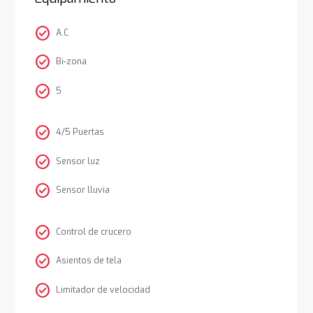
check_circle
A.C
check_circle
Bi-zona
check_circle
5
check_circle
4/5 Puertas
check_circle
Sensor luz
check_circle
Sensor lluvia
check_circle
Control de crucero
check_circle
Asientos de tela
check_circle
Limitador de velocidad