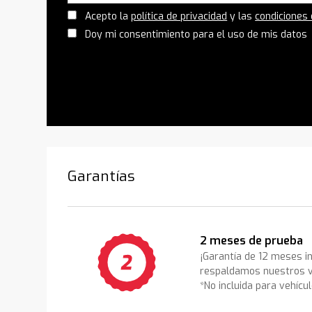
Acepto la
política de privacidad
y las
condiciones
Doy mi consentimiento para el uso de mis datos
Garantías
2 meses de prueba
¡Garantía de 12 meses i
respaldamos nuestros v
*No incluida para vehícu