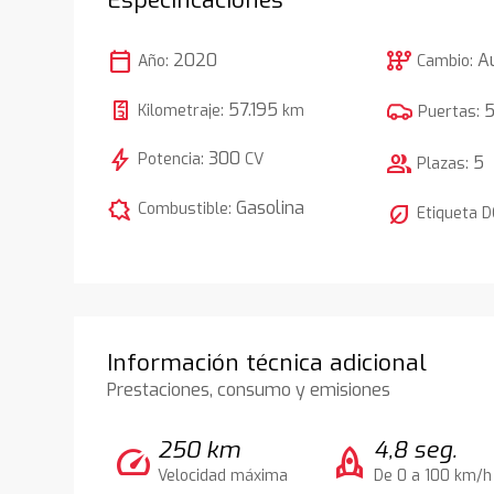
calendar_today
auto_transmission
2020
A
Año:
Cambio:
57.195
Kilometraje:
km
Puertas:
bolt
300
Potencia:
CV
group
5
Plazas:
comic_bubble
Gasolina
Combustible:
nest_eco_leaf
Etiqueta 
Información técnica adicional
Prestaciones, consumo y emisiones
250 km
4,8 seg.
speed
rocket
Velocidad máxima
De 0 a 100 km/h