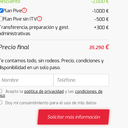
Descuento
-2.000 €
Plan Pive
?
-1.000 €
Plan Pive sin ITV
?
-500 €
Transferencia, preparación y gest.
+300 €
administrativas
Precio final
€
35.290
Te contamos todo, sin rodeos. Precio, condiciones y
disponibilidad en un solo paso.
Acepto la
política de privacidad
y las
condiciones de
uso
Doy mi consentimiento para el uso de mis datos
Solicitar más información