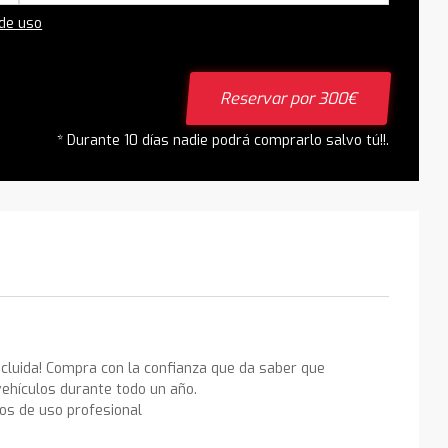
 de uso
Reservar por 300€
* Durante 10 días nadie podrá comprarlo salvo tú!!.
ncluida! Compra con la confianza que da saber que
ehículos durante todo un año.
los de uso profesional