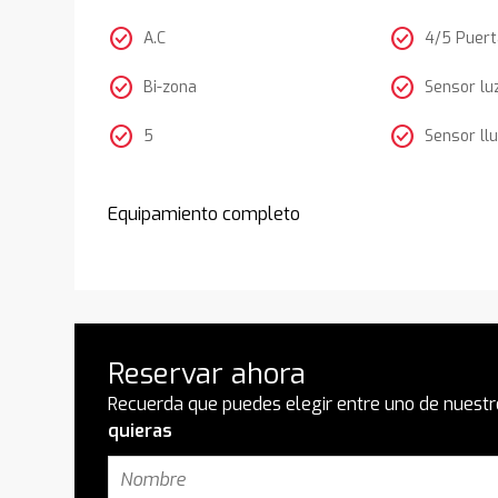
check_circle
check_circle
A.C
4/5 Puer
check_circle
check_circle
Bi-zona
Sensor lu
check_circle
check_circle
5
Sensor llu
Equipamiento completo
Reservar ahora
Recuerda que puedes elegir entre uno de nuestr
quieras