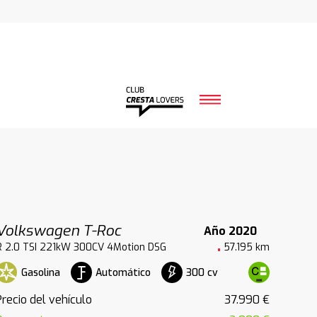
Volkswagen T-Roc
Año 2020
R 2.0 TSI 221kW 300CV 4Motion DSG
57.195 km
Gasolina
Automático
300 cv
Precio del vehículo
37.990 €