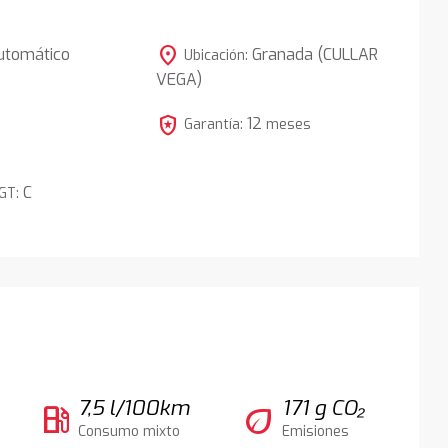
location_on
utomático
Granada (CULLAR
Ubicación:
VEGA)
5
local_police
12
Garantía:
meses
C
DGT:
7,5 l/100km
171 g CO₂
local_gas_station
eco
Consumo mixto
Emisiones