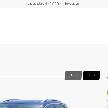
🚗 🚗 Más de 3.000 coches 🚗 🚗
📍 Centros en toda España ⭐