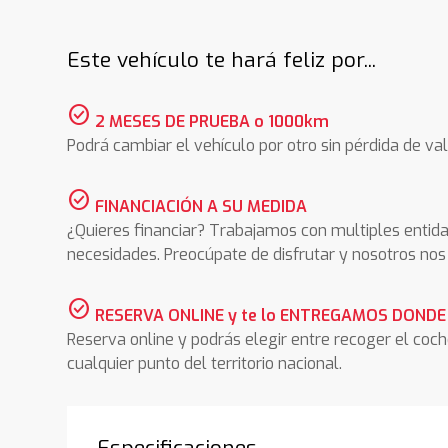
Este vehículo te hará feliz por...
check_circle
2 MESES DE PRUEBA o 1000km
Podrá cambiar el vehículo por otro sin pérdida de val
check_circle
FINANCIACIÓN A SU MEDIDA
¿Quieres financiar? Trabajamos con multiples entida
necesidades. Preocúpate de disfrutar y nosotros n
check_circle
RESERVA ONLINE y te lo ENTREGAMOS DONDE
Reserva online y podrás elegir entre recoger el coc
cualquier punto del territorio nacional.
Especificaciones