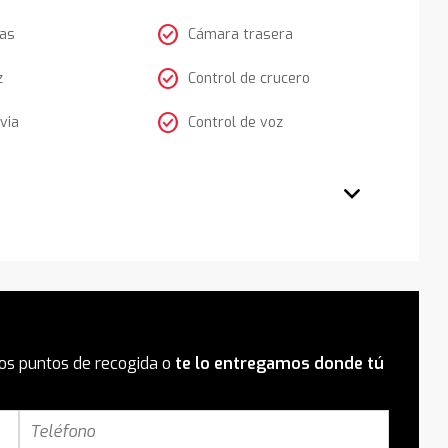
check_circle
tas
Cámara trasera
check_circle
z
Control de crucero
check_circle
via
Control de voz
os puntos de recogida o
te lo entregamos donde tú